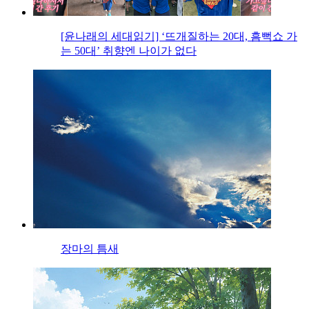
[윤나래의 세대읽기] ‘뜨개질하는 20대, 흠뻑쇼 가
는 50대’ 취향엔 나이가 없다
장마의 틈새