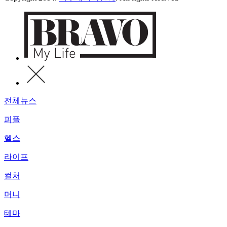
전체뉴스
피플
헬스
라이프
컬처
머니
테마