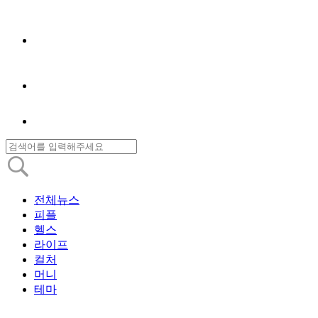
전체뉴스
피플
헬스
라이프
컬처
머니
테마