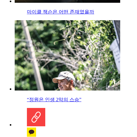
마이클 잭슨은 어떤 존재였을까
“정원은 인생 2막의 스승”