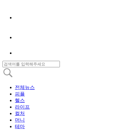
전체뉴스
피플
헬스
라이프
컬처
머니
테마