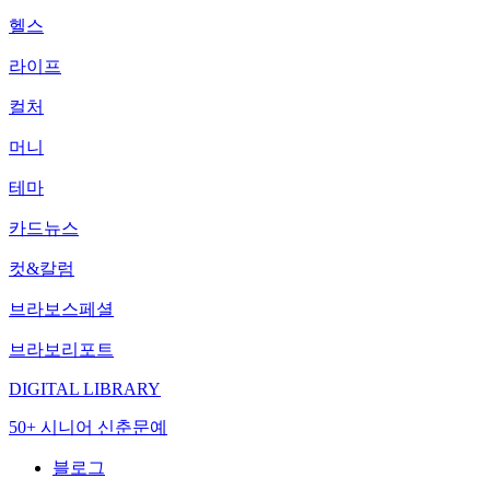
헬스
라이프
컬처
머니
테마
카드뉴스
컷&칼럼
브라보스페셜
브라보리포트
DIGITAL LIBRARY
50+ 시니어 신춘문예
블로그