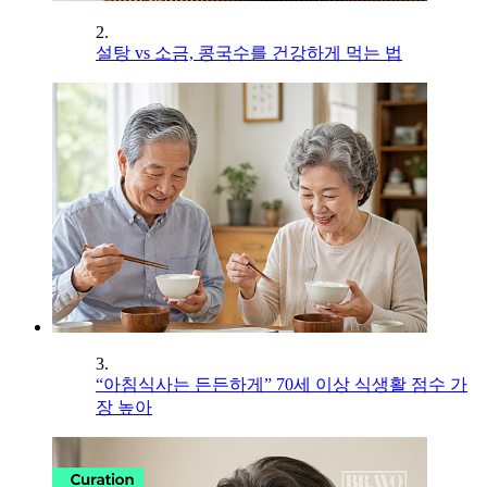
2.
설탕 vs 소금, 콩국수를 건강하게 먹는 법
3.
“아침식사는 든든하게” 70세 이상 식생활 점수 가
장 높아