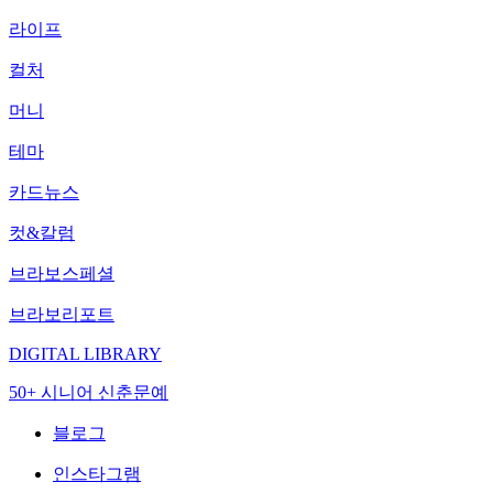
라이프
컬처
머니
테마
카드뉴스
컷&칼럼
브라보스페셜
브라보리포트
DIGITAL LIBRARY
50+ 시니어 신춘문예
블로그
인스타그램