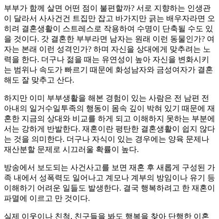
부부가 함께 살면 어떤 점이 불편할까? 서로 지향하는 인생관
이 달라서 사사건건 트집만 잡고 바가지만 긁는 배우자라면 오
히려 결혼생활이 스트레스로 작용하여 수명이 단축될 수도 있
을 것이다. 갓 결혼한 부부라면 남자는 원래 이런 동물인가? 여
자는 본래 이런 성격인가? 하며 자신을 상대에게 맞추려는 노
력을 한다. 더구나 젊을 때는 유연성이 높아 자신을 변화시키
는 범위나 속도가 빠르기 때문에 화성남자와 금성여자가 결혼
해도 잘 맞추고 산다.
하지만 이미 부부생활을 해본 경험이 있는 사람은 전 남편 전
아내의 일거수일투족의 행동이 몸속 깊이 박혀 있기 때문에 재
혼한 지금의 상대와 비교를 하게 되고 이해하지 못하는 부분에
서는 강하게 반발한다. 재혼이란 평탄한 결혼생활이 쉽지 않다
는 것을 의미한다. 더구나 자식이 있는 경우에는 양육 문제나
재산분할 문제로 시끄러울 확률이 높다.
방송에서 보도되는 사건사고를 보면 재혼 후 새롭게 구성된 가
족 내에서 성폭력도 일어나고 계모나 계부의 방임이나 유기 등
이해하기 어려운 일들도 발생한다. 결국 행복하려고 한 재혼이
파멸에 이르고 만 것이다.
실제 이웃이나 친척, 친구들을 봐도 행복을 찾아 단행한 이혼