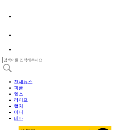
전체뉴스
피플
헬스
라이프
컬처
머니
테마