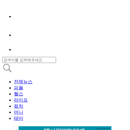
전체뉴스
피플
헬스
라이프
컬처
머니
테마