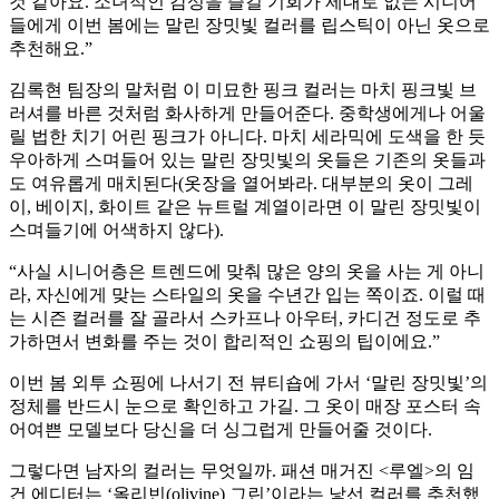
것 같아요. 소녀적인 감성을 즐길 기회가 제대로 없는 시니어
들에게 이번 봄에는 말린 장밋빛 컬러를 립스틱이 아닌 옷으로
추천해요.”
김록현 팀장의 말처럼 이 미묘한 핑크 컬러는 마치 핑크빛 브
러셔를 바른 것처럼 화사하게 만들어준다. 중학생에게나 어울
릴 법한 치기 어린 핑크가 아니다. 마치 세라믹에 도색을 한 듯
우아하게 스며들어 있는 말린 장밋빛의 옷들은 기존의 옷들과
도 여유롭게 매치된다(옷장을 열어봐라. 대부분의 옷이 그레
이, 베이지, 화이트 같은 뉴트럴 계열이라면 이 말린 장밋빛이
스며들기에 어색하지 않다).
“사실 시니어층은 트렌드에 맞춰 많은 양의 옷을 사는 게 아니
라, 자신에게 맞는 스타일의 옷을 수년간 입는 쪽이죠. 이럴 때
는 시즌 컬러를 잘 골라서 스카프나 아우터, 카디건 정도로 추
가하면서 변화를 주는 것이 합리적인 쇼핑의 팁이에요.”
이번 봄 외투 쇼핑에 나서기 전 뷰티숍에 가서 ‘말린 장밋빛’의
정체를 반드시 눈으로 확인하고 가길. 그 옷이 매장 포스터 속
어여쁜 모델보다 당신을 더 싱그럽게 만들어줄 것이다.
그렇다면 남자의 컬러는 무엇일까. 패션 매거진 <루엘>의 임
건 에디터는 ‘올리빈(olivine) 그린’이라는 낯선 컬러를 추천했