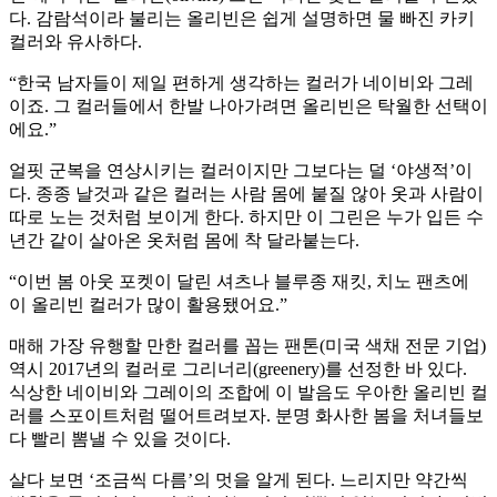
다. 감람석이라 불리는 올리빈은 쉽게 설명하면 물 빠진 카키
컬러와 유사하다.
“한국 남자들이 제일 편하게 생각하는 컬러가 네이비와 그레
이죠. 그 컬러들에서 한발 나아가려면 올리빈은 탁월한 선택이
에요.”
얼핏 군복을 연상시키는 컬러이지만 그보다는 덜 ‘야생적’이
다. 종종 날것과 같은 컬러는 사람 몸에 붙질 않아 옷과 사람이
따로 노는 것처럼 보이게 한다. 하지만 이 그린은 누가 입든 수
년간 같이 살아온 옷처럼 몸에 착 달라붙는다.
“이번 봄 아웃 포켓이 달린 셔츠나 블루종 재킷, 치노 팬츠에
이 올리빈 컬러가 많이 활용됐어요.”
매해 가장 유행할 만한 컬러를 꼽는 팬톤(미국 색채 전문 기업)
역시 2017년의 컬러로 그리너리(greenery)를 선정한 바 있다.
식상한 네이비와 그레이의 조합에 이 발음도 우아한 올리빈 컬
러를 스포이트처럼 떨어트려보자. 분명 화사한 봄을 처녀들보
다 빨리 뽐낼 수 있을 것이다.
살다 보면 ‘조금씩 다름’의 멋을 알게 된다. 느리지만 약간씩