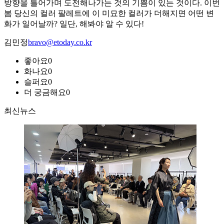
방향을 틀어가며 도전해나가는 것의 기쁨이 있는 것이다. 이번
봄 당신의 컬러 팔레트에 이 미묘한 컬러가 더해지면 어떤 변
화가 일어날까? 일단, 해봐야 알 수 있다!
김민정
bravo@etoday.co.kr
좋아요
0
화나요
0
슬퍼요
0
더 궁금해요
0
최신뉴스