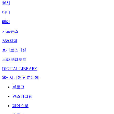
컬처
머니
테마
카드뉴스
컷&칼럼
브라보스페셜
브라보리포트
DIGITAL LIBRARY
50+ 시니어 신춘문예
블로그
인스타그램
페이스북