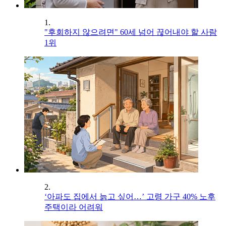
1.
"후회하지 않으려면" 60세 넘어 끊어내야 할 사람
1위
2.
‘아파도 집에서 늙고 싶어…’ 고령 가구 40% 노후
주택이라 어려워