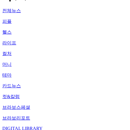
전체뉴스
피플
헬스
라이프
컬처
머니
테마
카드뉴스
컷&칼럼
브라보스페셜
브라보리포트
DIGITAL LIBRARY