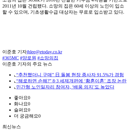
2011년 10월 건립됐다. 소망의 집은 60세 이상의 노인이 입소
할 수 있으며, 기초생활수급 대상자는 무료로 입소받고 있다.
이준호 기자
jhlee@etoday.co.kr
#365MC
#양로원
#소망의집
이준호 기자의 주요 뉴스
⌞
“추천했더니 구매” 日 돌봄 현장 종사자 91.5%가 경험
⌞
“해로하면 손해?” 8·3 세제개편에 ‘황혼이혼’ 조장 논란
⌞
민간형 노인일자리 참여자, ‘배움 의지’도 높았다
좋아요
0
화나요
0
슬퍼요
0
더 궁금해요
0
최신뉴스