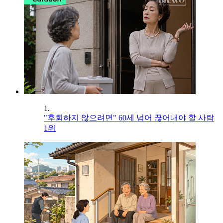
1.
"후회하지 않으려면" 60세 넘어 끊어내야 할 사람
1위