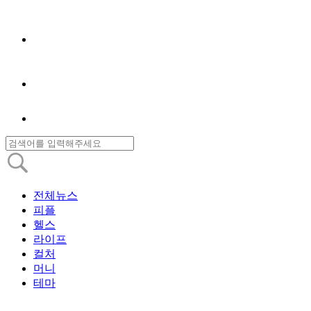
전체뉴스
피플
헬스
라이프
컬처
머니
테마