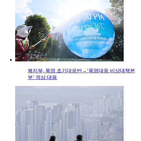
복지부, 폭염 초기대응반→‘폭염대응 비상대책본
부’ 격상 대응