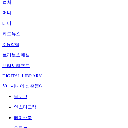
컬처
머니
테마
카드뉴스
컷&칼럼
브라보스페셜
브라보리포트
DIGITAL LIBRARY
50+ 시니어 신춘문예
블로그
인스타그램
페이스북