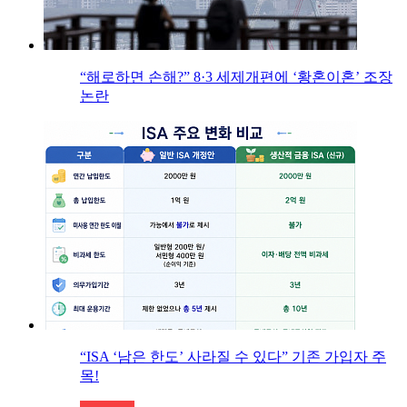
“해로하면 손해?” 8·3 세제개편에 ‘황혼이혼’ 조장
논란
“ISA ‘남은 한도’ 사라질 수 있다” 기존 가입자 주
목!