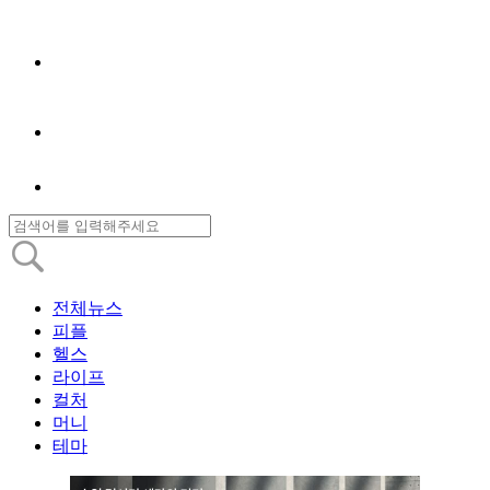
전체뉴스
피플
헬스
라이프
컬처
머니
테마