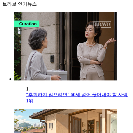
브라보 인기뉴스
1.
"후회하지 않으려면" 60세 넘어 끊어내야 할 사람
1위