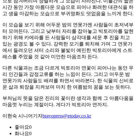
으로 잠겨버리며 장렬하게 그 모습이 사라진다. 이틀간의 짧은
시간 동안 가장 아름다운 모습으로 피어나 화려한 대관식을 하
고 생을 마감하는 모습으로 부귀영화도 덧없음을 느끼게 한다.
이 모습을 보기 위해 어두운 밤의 연못가엔 사람들이 초저녁부
터 모여든다. 그리고 낮부터 자리를 잡아놓고 빅토리아를 알현
하기 위해 카메라를 든 사람들이 삼각대를 세운 후 진을 치고
있는 광경도 볼 수 있다. 강력한 모기를 퇴치해 가며 그 연못가
에서 들려오던 셔터 소리와 불빛이 예민한 빅토리아에게 스트
레스를 주었을 것 같아 미안한 마음조차 든다.
다른 식물과는 조금 다르게 빅토리아 연꽃이 피어나는 동안 우
리 인간들과 감정교류를 하는 느낌이 든다. 그리고 어두운 밤
연못가의 사람들도 배려를 하면서 바라본다. 한 식물의 신비로
운 삶과 퇴장을 지켜보며 마치 한 여름밤의 꿈을 보는 듯하다.
부처님의 뜻을 담은 진리의 꽃이란 생각과 함께 그 아름다움을
마음껏 누리는 계절이다. 게다가 빅토리아 연까지.
이현숙 시니어기자
bravopress@etoday.co.kr
좋아요
0
화나요
0