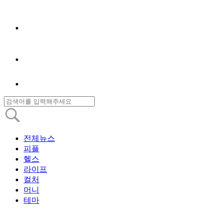
전체뉴스
피플
헬스
라이프
컬처
머니
테마