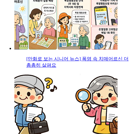
[만화로 보는 시니어 뉴스] 폭염 속 치매어르신 더
촘촘히 살펴요