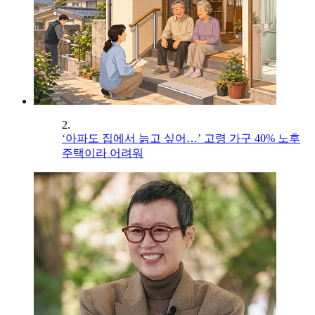
2.
‘아파도 집에서 늙고 싶어…’ 고령 가구 40% 노후
주택이라 어려워