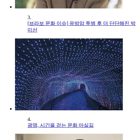
3.
[브라보 문화 이슈] 유방암 투병 후 더 단단해진 박
미선
4.
광명, 시간을 걷는 문화 마실길