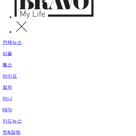
전체뉴스
피플
헬스
라이프
컬처
머니
테마
카드뉴스
컷&칼럼