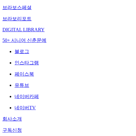
브라보스페셜
브라보리포트
DIGITAL LIBRARY
50+ 시니어 신춘문예
블로그
인스타그램
페이스북
유튜브
네이버카페
네이버TV
회사소개
구독신청