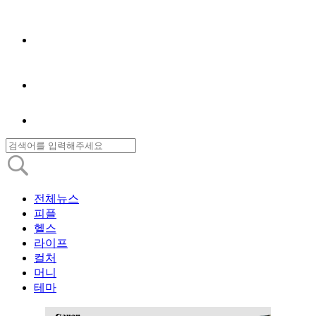
전체뉴스
피플
헬스
라이프
컬처
머니
테마