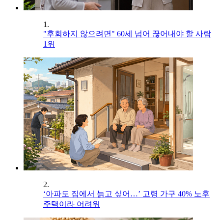
1.
"후회하지 않으려면" 60세 넘어 끊어내야 할 사람
1위
2.
‘아파도 집에서 늙고 싶어…’ 고령 가구 40% 노후
주택이라 어려워