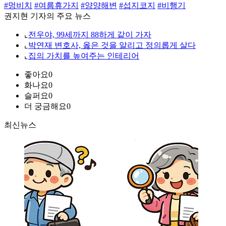
#멍비치
#여름휴가지
#양양해변
#섭지코지
#비행기
권지현 기자의 주요 뉴스
⌞
전우야, 99세까지 88하게 같이 가자
⌞
박연재 변호사, 옳은 것을 알리고 정의롭게 살다
⌞
집의 가치를 높여주는 인테리어
좋아요
0
화나요
0
슬퍼요
0
더 궁금해요
0
최신뉴스