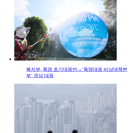
복지부, 폭염 초기대응반→‘폭염대응 비상대책본
부’ 격상 대응