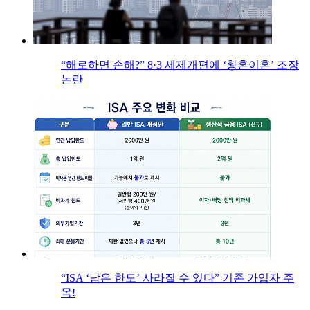
“해로하면 손해?” 8·3 세제개편에 ‘황혼이혼’ 조장
논란
“ISA ‘남은 한도’ 사라질 수 있다” 기존 가입자 주
목!