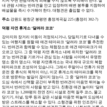
시켜 주변 관람객에게 피해를 주지 않도록 주의해야 한다. 실
내 관람 시에는 반려견을 안고 입장하며 배변 봉투를 지참하여
배설물을 즉시 수거해야 한다. 대형견은 출입할 수 없다.
주소
강원도 평창군 봉평면 흥정계곡길 225 (흥정리 302-7)
덕평 자연 휴게소 ‘달려라 코코’
강아지와 장거리 이동이 걱정되시거나, 당일치기로 다녀올 수
있는 여행지를 원할 때 애견 테마파크 ‘달려라 코코’를 추천한
다. 반려견과 함께할 수 있는 체험장소로 애견 테마파크가 떠
오르고 있다. 그 중 덕평 자연 휴게소 내에 위치한 ‘달려라 코
코’는 반려견을 기르거나 관심 있는 사람들 사이에서 유명한
명소 중의 명소다. 덕평 자연휴게소는 국내 최대 규모의 복합
테마파크로 조성되어 있습니다. 그래서 주말이나 연휴가 되면
운전 중 휴식의 목적이 아닌, 이곳 휴게소의 테마파크를 목적
으로 방문하는 발길이 끊이지 않는다. 그 중 ‘달려라 코코’는
도심 속에서 산책할 공간이 부족한 반려견이 마음껏 뛰어놀 수
있어서 반려인의 사랑을 받고 있다. 친환경 애견 놀이터 ‘달려
라 코코’는 1,200평의 천연 잔디 시설로 전력 질주 코스, 물고
당기기, 터널, 망루 등과 같은 시설을 마음껏 뛰놀며 도심에서
받은 스트레스를 해소할 수 있다. 소형견을 위한 인조잔디 공