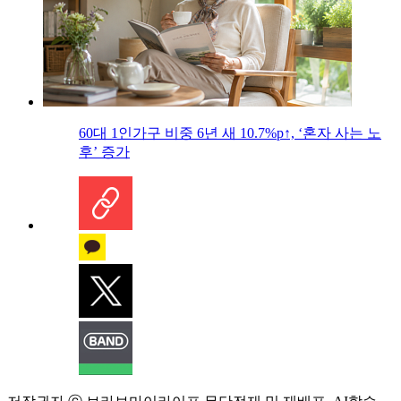
60대 1인가구 비중 6년 새 10.7%p↑, ‘혼자 사는 노
후’ 증가