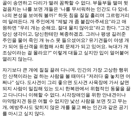
골이 송연하고 다리가 떨려 꼼짝할 수 없다. 부들부들 떨며 뒷
걸음치는 나를 보면 개들은 ‘나를 무서워하는 인간도 다 있네.
나의 본성을 보여줘 볼까?’ 하듯 침을 질질 흘리며 그르렁거리
며 달려든다. 개 주인에게 "제발 개 좀 붙잡아주세요"라고 애
원하면 "우리 개는 순해요. 절대 물지 않아요"라고 한다. “그건
당신 생각이고, 당신한테만 복종하겠죠. 그러나 평생 길러준
주인을 물어 죽인 개 뉴스 못 들으셨어요? 유기견들이 야생 개
가 되어 등산객을 위협해 사회 문제가 되고 있어요. 늑대가 개
조상이라는 걸 몰라요?” 이렇게 대들고 싶지만 입이 얼어붙어
열리지 않는다.
자기보다 큰 개에 질질 끌려 다니며, 인간의 가장 고상한 행위
인 산책이라는 걸 하는 사람을 볼 때마다 "저러다 줄 놓치면 어
쩌나" 싶다. 도사견이 그리 좋으면 도사견 사육장에 가서 살면
되지 사람이 밀집해 있는 도시 한복판에서 위협적인 동물을 끌
고 다니다니 이해할 수 없다. 시각장애인을 위한 안내견이나
마약탐지견 등은 어쩔 수 없지만 낯선 사람을 보면 짓고 무는
개, 예방주사도 맞히지 않은 개를 물고 빠는 인간과 같은 공기
를 마시고 싶지 않다.