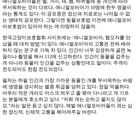
애니멀포비아들은 벌, 거미, 새, 뱀, 바퀴벌레 등 개인에 따라
무서워하는 것이 다르다. 애니멀포비아가 10명에 한두 명꼴이
라는 통계도 있다. 이 공포증은 정신과 치료로는 나아질 수 없
는 생태적 공포란다. 그렇다면 동물보호법 이전에 애니멀포비
아보호법이 있어야 하는 게 마땅하지 않을까.
한국고양이보호협회 사이트에는 ‘애니멀포비아, 혐오자를 만
났을 때 대처 방법’이 있다. 애니멀포비아의 고통은 전혀 배려
하지 않는 문구로 가득 차 있다. 인간이 너무 강경하게 굴면 녹
음이나 촬영을 해서 112에 신고하란다. 인간이 동물을 겁주는
게 아니라 동물이 인간을 겁주는 상황인데도 말이다. 주객이
전도되어도 한참 전도되었다.
필자는 하필 인간과 가장 가까운 동물인 개를 무서워하는 바람
에 생명을 경시하는 별종 취급을 당하고 있다. 정말 억울하다.
아무리 작은 개라도 마스크 씌우고 줄 묶어 다니라고 개 기르
는 분들에게 호소하고 싶다. “저희 개는 순하고 물지도 않아
요.”라는 말은 듣고 싶지 않다. 제발 애니멀포비아들이 겪는 심
한 정신적, 신체적 고통을 헤아려주길 바란다.