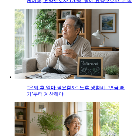
케어링, 요양보호사 170명 ‘명예 요양보호사’ 위촉
“은퇴 후 얼마 필요할까” 노후 생활비, ‘연금 빼
기’부터 계산해야