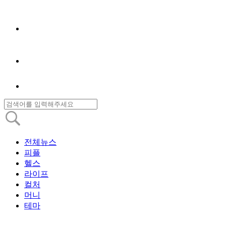
전체뉴스
피플
헬스
라이프
컬처
머니
테마