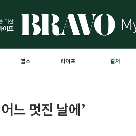
헬스
라이프
컬처
‘어느 멋진 날에’