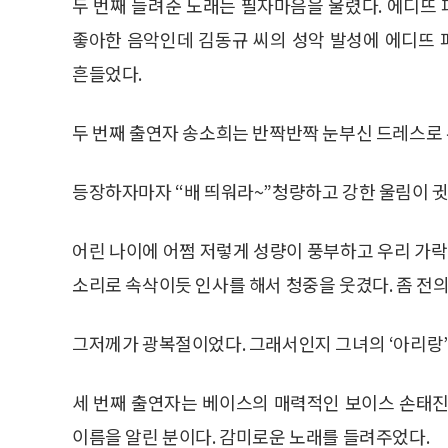
두 번째 들려준 노래는 필자마음을 울렸다. 에디뜨
좋아한 음악인데 김동규 씨의 성악 발성에 에디뜨
흔들었다.
두 번째 출연자 송소희는 반짝반짝 눈부신 드레스로 
등장하자마자 “배 띄워라~”청량하고 강한 울림이 귓
어린 나이에 어쩜 저렇게 성량이 풍부하고 우리 가
소리로 속삭이듯 인사를 해서 청중을 웃겼다. 좀 전의
그저께가 광복절이었다. 그래서인지 그녀의 ‘아리랑’
세 번째 출연자는 베이스의 매력적인 보이스 손태진
이름을 알린 분이다. 감미로운 노래를 들려주었다.