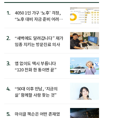
1.
4050 1인 가구 ‘노후’ 걱정,
“노후 대비 자금 준비 어려
워”
2.
“새벽에도 달려갑니다” 재가
임종 지키는 방문진료 의사
3.
앱 없이도 택시 부릅니다
“120 전화 한 통이면 끝”
4.
“50대 이후 만남, ‘지금의
삶’ 함께할 사람 찾는 것”
5.
마이클 잭슨은 어떤 존재였