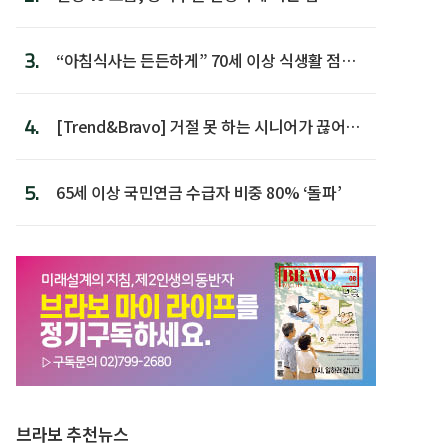
3.
“아침식사는 든든하게” 70세 이상 식생활 점수
가장 높아
4.
[Trend&Bravo] 거절 못 하는 시니어가 끊어야
할 행동 5
5.
65세 이상 국민연금 수급자 비중 80% ‘돌파’
브라보 추천뉴스