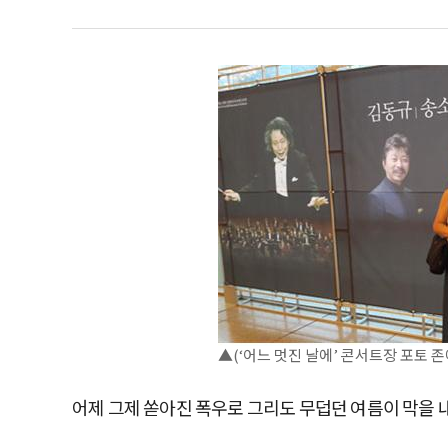
▲(‘어느 멋진 날에’ 콘서트장 포토 
어제 그제 쏟아진 폭우로 그리도 무덥던 여름이 막을 내