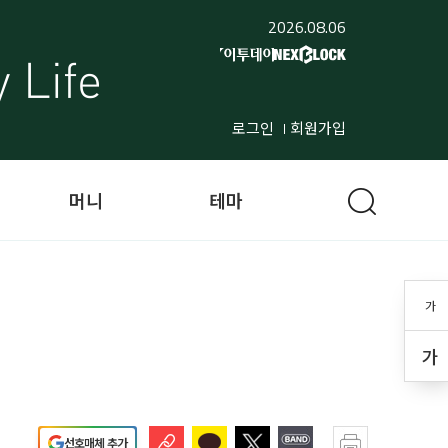
2026.08.06
로그인
회원가입
머니
테마
가
가
선호매체 추가