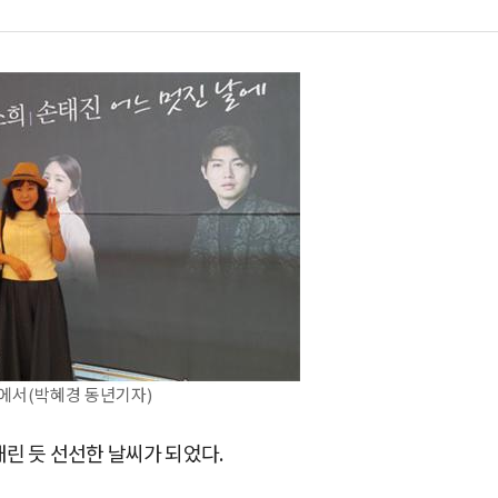
존에서(박혜경 동년기자)
린 듯 선선한 날씨가 되었다.