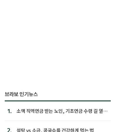
브라보 인기뉴스
1.
소액 직역연금 받는 노인, 기초연금 수령 길 열린
다
2.
설탕 vs 소금, 콩국수를 건강하게 먹는 법