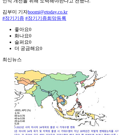
인식 개선을 위해 노력해야한다고 전했다.
김부미 기자
boomi@etoday.co.kr
#장기기증
#장기기증희망등록
좋아요
0
화나요
0
슬퍼요
0
더 궁금해요
0
최신뉴스