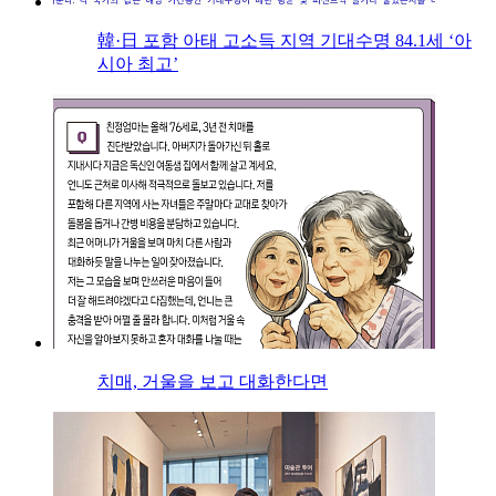
韓·日 포함 아태 고소득 지역 기대수명 84.1세 ‘아
시아 최고’
치매, 거울을 보고 대화한다면