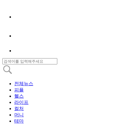
전체뉴스
피플
헬스
라이프
컬처
머니
테마