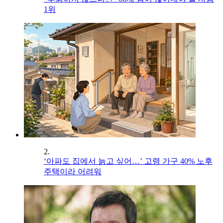
1위
2.
‘아파도 집에서 늙고 싶어…’ 고령 가구 40% 노후
주택이라 어려워