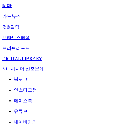
테마
카드뉴스
컷&칼럼
브라보스페셜
브라보리포트
DIGITAL LIBRARY
50+ 시니어 신춘문예
블로그
인스타그램
페이스북
유튜브
네이버카페