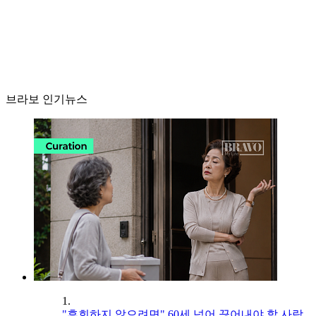
브라보 인기뉴스
1.
"후회하지 않으려면" 60세 넘어 끊어내야 할 사람