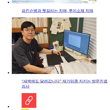
파킨슨병과 헷갈리는 치매, 루이소체 치매
“새벽에도 달려갑니다” 재가임종 지키는 방문진료
의사