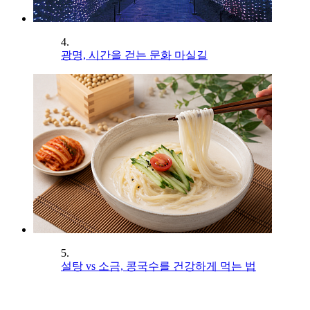
4.
광명, 시간을 걷는 문화 마실길
5.
설탕 vs 소금, 콩국수를 건강하게 먹는 법