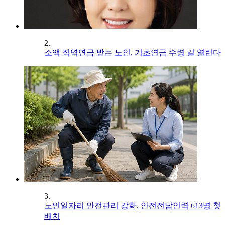
2.
소액 직역연금 받는 노인, 기초연금 수령 길 열린다
3.
노인일자리 안전관리 강화, 안전전담인력 613명 첫
배치