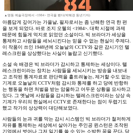
▲명동 예술극장에서 <1984> 연극을 봤다(박혜경 동년기자)
아름답게 깊어가는 가을날, 필자로서는 좀 난해한 연극 한 편
을 보게 되었다. 바로 조지 오웰의 <1984>. 대학 시절에 과제
때문에 힘들게 억지로 읽었던 소설이다. 빅 브라더가 세상을
통제하고 사람들을 세뇌시킨다는 믿을 수 없는 현실이 주제다.
이 작품이 쓰인 1948년에 오늘날의 CCTV와 같은 감시기인 텔
레스크린을 상상했다는 사실이 놀랍고 신기했다.
소설 속 배경은 빅 브라더가 감시하고 통제하는 세상이다. 텔
레스크린이라는 장치는 사람들을 세뇌시키는 방송을 내보내
고 조작된 통계자료로 판단력을 흩트려놓는, 제거할 수도 없는
기계로 오늘날의 CCTV처럼 감시와 통제를 하고 당에 반항하
는 행동을 하면 처벌을 받는 암울하고 어두운 상황을 묘사하고
있다. 그 옛날에 사람들을 감시하는 텔레스크린이라는 상상 속
기계가 우리의 현실에서 CCTV로 존재한다는 점이 두렵기도
했고 작가의 상상력이 대단해보였다.
사람들의 눈과 귀를 막는 감시 시스템인 빅 브라더가 철저하게
자유를 통제하는 세상에서 살아가는 주인공 윈스턴은 조작된
기억에서 벗어나 그저 일기를 쓸 수 있는 소박한 꿈을 꾼다. 당