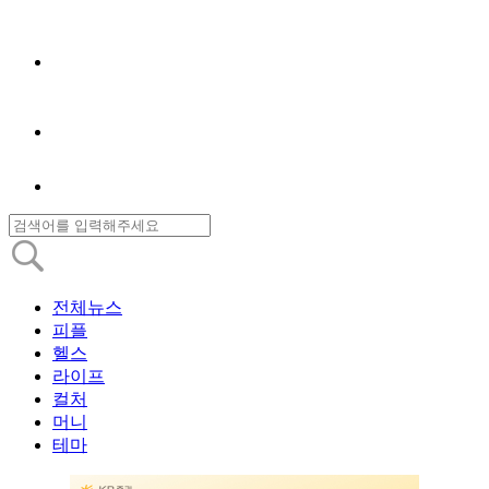
전체뉴스
피플
헬스
라이프
컬처
머니
테마