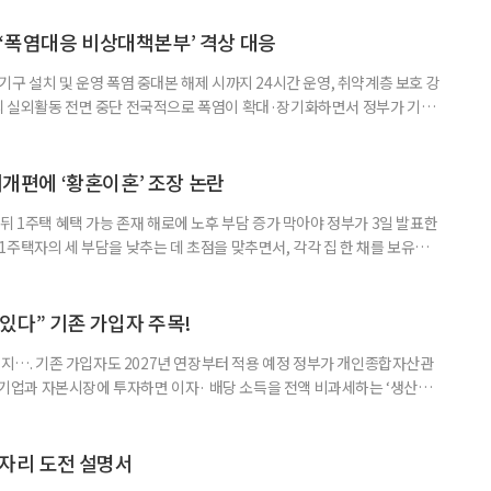
‘폭염대응 비상대책본부’ 격상 대응
구 설치 및 운영 폭염 중대본 해제 시까지 24시간 운영, 취약계층 보호 강
리 실외활동 전면 중단 전국적으로 폭염이 확대·장기화하면서 정부가 기존
’로 격상했다. 7일 보건복지부에 따르면 정은경 장관 주재로 폭염 대응
본부를 구성·운영하기로 했다. 이번 조치는 지난 2일 폭염 중앙재난안전대
령된 이후에도 폭염이 전국적으로 확대되고 장기화한 데 따른 것이다. 기존에
제개편에 ‘황혼이혼’ 조장 논란
뒤 1주택 혜택 가능 존재 해로에 노후 부담 증가 막아야 정부가 3일 발표한
주택자의 세 부담을 낮추는 데 초점을 맞추면서, 각각 집 한 채를 보유한
것보다 이혼이 경제적으로 유리해질 수 있다는 분석이 나온다. 종합부동산
1주택 공제와 세액공제 적용 여부는 부부를 하나의 세대로 묶어 판단한다. 부
 세대가 두 채를 가진 것으로 보지만, 실제 이혼해 주거와 생계를 분
수 있다” 기존 가입자 주목!
폐지…. 기존 가입자도 2027년 연장부터 적용 예정 정부가 개인종합자산관
내 기업과 자본시장에 투자하면 이자· 배당 소득을 전액 비과세하는 ‘생산적
소득 이하 청년에게는 납입액의 10%를 소득공제 해주는 방안도 추진한다. 다만
 주목해야 한다. 그동안 사용하지 않고 쌓아둔 ISA 납입한도가 사라질 수 있
개편안이 국회 통과 후 그대로 시행된다면 법 시행 전 본
일자리 도전 설명서