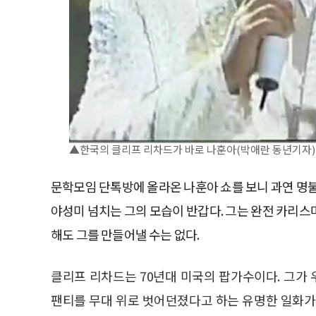
▲한국의 클리프 리차드가 바로 나훈아(박애란 동년기자)
문학모임 단톡방에 올라온 나훈아 쇼를 보니 과연 명
야성미 넘치는 그의 모습이 반갑다. 그는 완전 카리스마
해도 그를 만들어낼 수는 없다.
클리프 리차드는 70년대 미국의 팝가수이다. 그가
팬티를 무대 위로 벗어던졌다고 하는 유명한 일화가