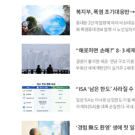
복지부, 폭염 초기대응반→
중대본 2단계 발령에 따라 비상대응기
화 폭염중대경보 발령 시 노인일자
초기대응반을 ‘폭염대응 비상대책본부
긴급회의를 열고 폭염대응 비상대책
책본부(중대본) 2단계(심각)가 발
“해로하면 손해?” 8·3 세
운영
결혼이 불리한 세금·연금 구조 이혼 
부동산 세제개편안이 실거주 1세대 1
고령 부부에게는 혼인을 유지하는 
세는 개인별로 부과하지만, 1세대 
부가 각자 집 한 채씩을 보유하면 한
“ISA ‘남은 한도’ 사라질 
일반 ISA는 미사용 납입한도 이월 
리계좌(ISA)를 대폭 손질한다. 국
금융 ISA’를 새로 만들고, 일정 
기존 ISA 가입자라면 이번 개편안에
기 때문이다. 지난 3일 발표된 세제
‘경험 無도 환영’ 생애 첫 