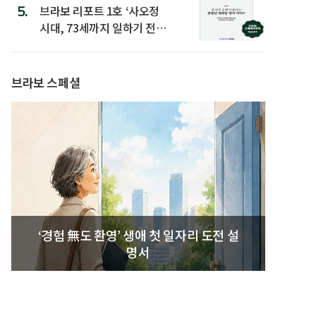
5.
브라보 리포트 1호 ‘사오정
시대, 73세까지 일하기 전략’
발간
브라보 스페셜
‘경험 無도 환영’ 생애 첫 일자리 도전 설
명서