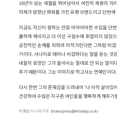
10년이 넘는 세월을 뛰어넘어서 여전히 제왕의 자리
자체가 엄청난 파워를 가진 유명 브랜드이고 단번에
지금도 자신이 원하는 만큼 어마어마한 수입을 단번
쿨하게 헤어지고 더 이상 구설수에 휘말리지 않았으
금전적인 손해를 피하려 미적거린다면 그처럼 비겁한
기이다. 사나이로 태어나 비겁하다는 말을 듣는 것
네들의 로망인 그가 들어서는 절대로 안 되는 말이
주기 때문이다. 그는 이미지로 먹고사는 연예인이다.
다시 한번 그의 존재감을 드러내어 '나 아직 살아있
건강하여 수많은 지구촌 여인들을 행복하게 해주기를
박애란 시니어기자
bravopress@etoday.co.kr