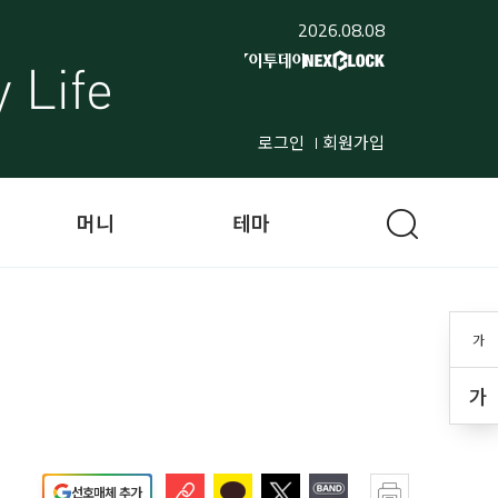
2026.08.08
로그인
회원가입
머니
테마
가
가
선호매체 추가