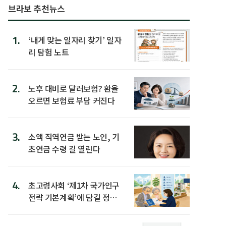
브라보 추천뉴스
1.
‘내게 맞는 일자리 찾기’ 일자
리 탐험 노트
2.
노후 대비로 달러보험? 환율
오르면 보험료 부담 커진다
3.
소액 직역연금 받는 노인, 기
초연금 수령 길 열린다
4.
초고령사회 ‘제1차 국가인구
전략 기본계획’에 담길 정책
은