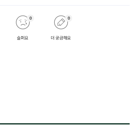
0
0
슬퍼요
더 궁금해요