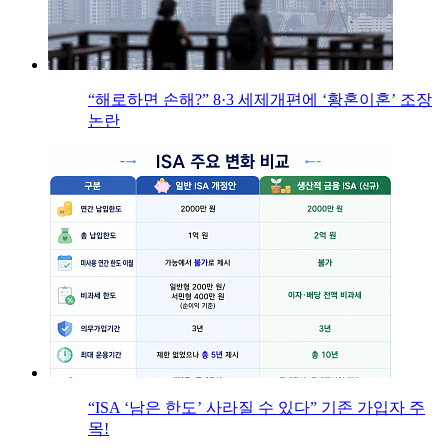
“해로하면 손해?” 8·3 세제개편에 ‘황혼이혼’ 조장
논란
“ISA ‘남은 한도’ 사라질 수 있다” 기존 가입자 주
목!