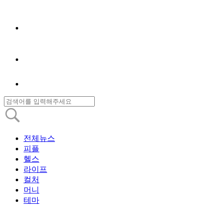
전체뉴스
피플
헬스
라이프
컬처
머니
테마