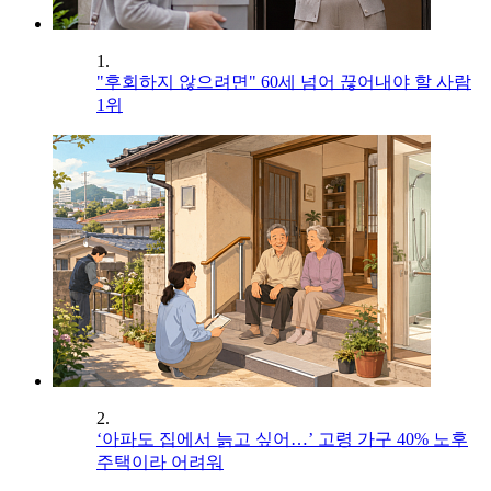
1.
"후회하지 않으려면" 60세 넘어 끊어내야 할 사람
1위
2.
‘아파도 집에서 늙고 싶어…’ 고령 가구 40% 노후
주택이라 어려워