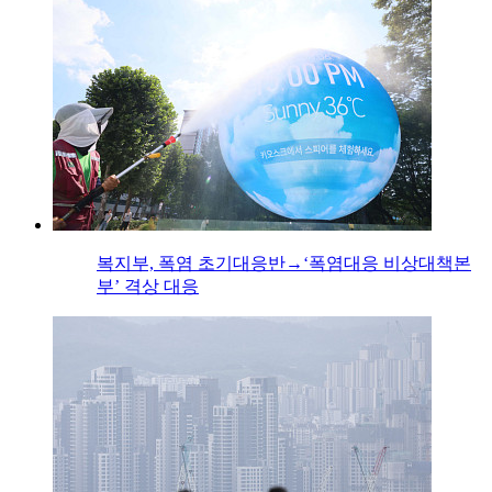
복지부, 폭염 초기대응반→‘폭염대응 비상대책본
부’ 격상 대응