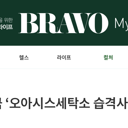
헬스
라이프
컬처
 ‘오아시스세탁소 습격사