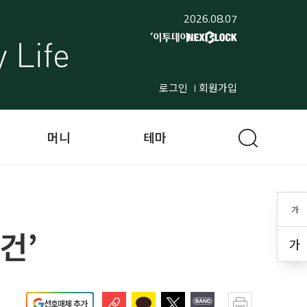
2026.08.07
로그인
회원가입
머니
테마
가
건’
가
선호매체 추가