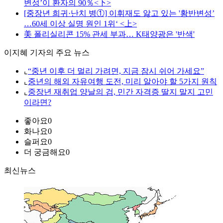
변성’이 환자의 90％<下>
[중장년 희귀·난치 병①] 이휘재도 앓고 있는 '황반변성’
…60세 이상 실명 원인 1위‘ <上>
美 폴리실리콘 15% 관세 부과… K태양광은 '반색'
이지혜 기자의 주요 뉴스
⌞
“중년 이후 더 멀리 가려면, 지금 잠시 쉬어 가세요”
⌞
중년의 해외 자유여행 도전, 미리 알아야 할 5가지 원칙
⌞
중장년 재취업 양날의 검, 민간 자격증 딸지 말지 고민
이라면?
좋아요
0
화나요
0
슬퍼요
0
더 궁금해요
0
최신뉴스