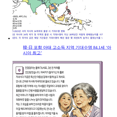
韓·日 포함 아태 고소득 지역 기대수명 84.1세 ‘아
시아 최고’