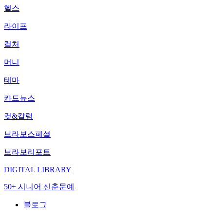
헬스
라이프
컬처
머니
테마
카드뉴스
컷&칼럼
브라보스페셜
브라보리포트
DIGITAL LIBRARY
50+ 시니어 신춘문예
블로그