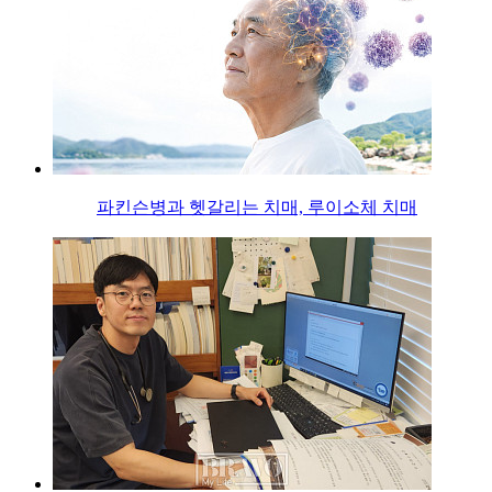
파킨슨병과 헷갈리는 치매, 루이소체 치매