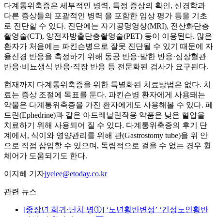
다계통위축증은 세부적인 병력, 특정 증상의 확인, 신경학과
다른 증상들의 포괄적인 병력 을 포함한 임상 평가 등을 기초
로 진단할 수 있다. 진단에는 자기공명영상(MRI), 전산화단층
촬영술(CT), 양전자방출단층촬영술(PET) 등이 이용된다. 많은
환자가 처음에는 파킨슨병으로 잘못 진단될 수 있기 때문에 자
율신경 반응을 측정하기 위해 동공 반응·발한 반응·심장혈관
반응·비뇨생식 반응·직장 반응 등 전문화된 검사가 요구된다.
현재까지 다계통위축증을 위한 특별화된 치료방법은 없다. 치
료는 증상 조절에 목표를 둔다. 파킨슨병 환자에게 사용돼는
약물은 다계통위축증을 가진 환자에게도 사용해볼 수 있다. 페
드린(Ephedrine)과 같은 아드레날린작용 약품은 낮은 혈압을
치료하기 위해 사용되어 질 수 있다. 다계통위축증의 후기 단
계에서, 식이와 영양관리를 위해 관(Gastrostomy tube)을 위 안
으로 직접 삽입할 수 있으며, 독립적으로 걸을 수 없는 경우 휠
체어가 도움되기도 한다.
이지혜 기자
jyelee@etoday.co.kr
관련 뉴스
[중장년 희귀·난치 병①] ‘노년황반변성’ ‘건성노인황반