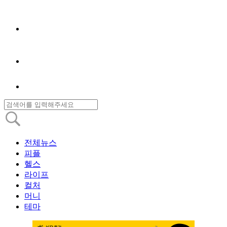
전체뉴스
피플
헬스
라이프
컬처
머니
테마