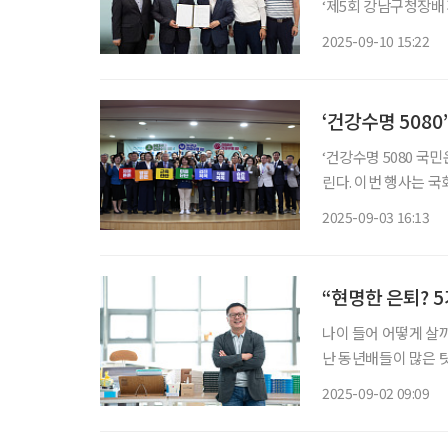
‘제5회 강남구청장배
했다. 이번 협약은 오
2025-09-10 15:22
으로, 양측은 대회 
‘건강수명 5080
‘건강수명 5080 국
린다. 이번 행사는 
명 5080 국민운동
2025-09-03 16:13
민건강보험공단이 후원
“현명한 은퇴? 
나이 들어 어떻게 살
난 동년배들이 많은 탓
이들에게 최근 주목받는
2025-09-02 09:09
들’을 선보인 최익성