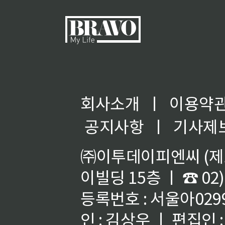
회사소개
ㅣ
이용약
공지사항
ㅣ
기사제
㈜이투데이피엔씨 (제호
이빌딩 15층 ㅣ ☎ 02)
등록번호 : 서울아02992
인 : 김상우 ㅣ 편집인