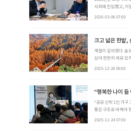
사회에 진입했고, 이
을 맞이하기 때문입니다
2026-03-06 07:00
거 등 사회 시스템 
크고 넓은 한밭,
계절이 깊어졌다. 숲도
삼아 천천히 여유 있
있는 숲속 모든 곳이 
2025-12-26 06:00
“행복한 나이 듦
“공공 신탁 1인 가구
좋은 구조로 바꿔야 장
일대에서 열렸다. 한
2025-11-24 07:00
기술·생활 변화를 짚