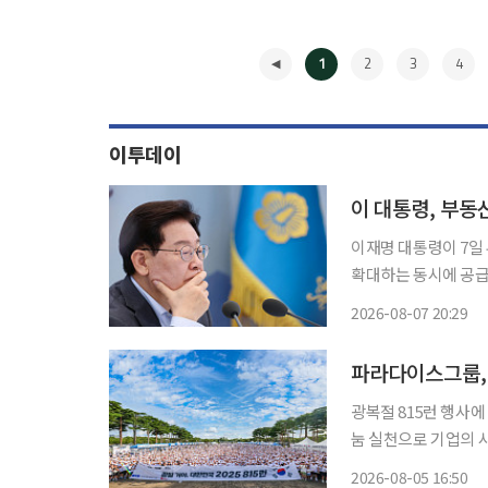
1
2
3
4
이투데이
이재명 대통령이 7일 
확대하는 동시에 공급 
령은 관계부처에 기존
2026-08-07 20:29
했다. 강유정 청
◀
파라다이스그룹, 
광복절 815런 행사에
눔 실천으로 기업의 사회적 책임 이행 파라다이스그
위한 기부 행사를 후원한다. 파라다이스그룹은 5일 한국해비타트가 주
2026-08-05 16:50