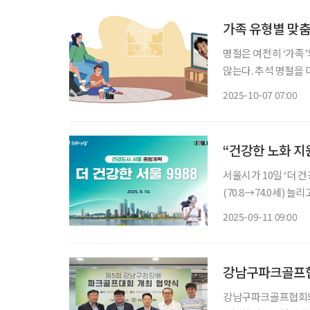
가족 유형별 맞춤
명절은 여전히 ‘가족
않는다. 추석 명절을
맞는 방법을 찾는 것이 필요하다. 보건사회연구원과 한국
2025-10-07 07:00
등의 최근 조사에 따르
“건강한 노화 지
서울시가 10일 ‘더 건
(70.8→74.0세) 
획은 △일상 운동 활
2025-09-11 09:00
자인 등 4대 축과 1
강남구파크골프협
강남구파크골프협회와