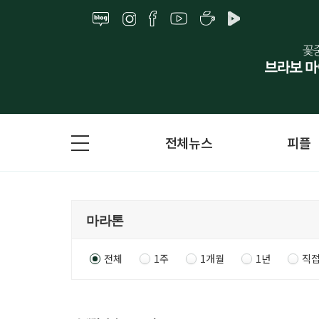
전체뉴스
피플
전체
1주
1개월
1년
직