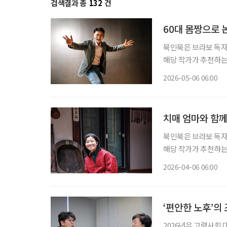
검색결과 총
132
건
60대 몸짱으로 
북인북은 브라보 독자
해당 작가가 추천하는 책도 함께 즐겨보세요.
되기 전에 작은 병을 
2026-05-06 06:00
록 도와주는 사람 아
치매 엄마와 함께
북인북은 브라보 독자
해당 작가가 추천하는 책도 함께 즐겨보세요.
입술에서 터져 나온 
2026-04-06 06:00
았다. 평화롭던 혜화
‘편안한 노후’의
2026년은 고령사회