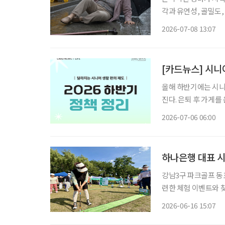
각과 유연성, 골밀도
이 어렵다. 게다가 
2026-07-08 13:07
균형잡기가 어려워, 
[카드뉴스] 시니
올해 하반기에는 시니
진다. 은퇴 후 가게
후 재취업한 소상공인
2026-07-06 06:00
이번 변화는 본인에게
강남3구 파크골프 동
련한 체험 이벤트와 찾아가
스트는 15일 서울 
2026-06-16 15:07
바브라보배 강남3구 