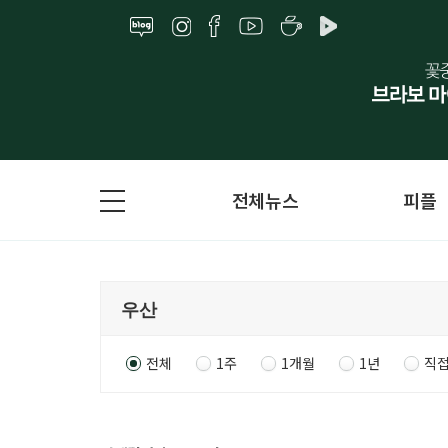
전체뉴스
피플
전체
1주
1개월
1년
직