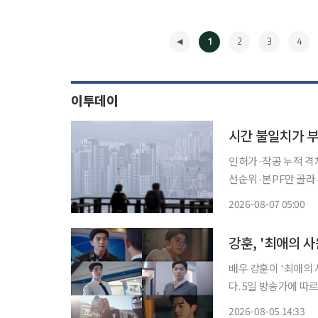
1
2
3
4
이투데이
시간 불일치가 부
인허가·착공 누적 격차
선순위·본PF만 골라 투자 프로젝트파이낸싱(PF) 건전성 규제가 내년부
을 대신할 자기자본 
2026-08-07 05:00
펀드와 기관투자가의 
◀
강훈, '최애의 
배우 강훈이 '최애의
다. 5일 방송가에 따르면 강훈은 tvN 월화드라마 '최애의 사원'에서 패션 플랫폼 '아펠로'의
젊은 최고경영자(CE
2026-08-05 14:33