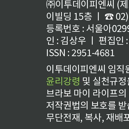
㈜이투데이피엔씨 (제호
이빌딩 15층 ㅣ ☎ 02)
등록번호 : 서울아02992
인 : 김상우 ㅣ 편집인
ISSN : 2951-4681
이투데이피엔씨 임직원
윤리강령
및 실천규정을
브라보 마이 라이프의
저작권법의 보호를 받
무단전재, 복사, 재배포