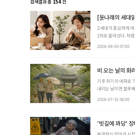
검색결과 총
154
건
[윤나래의 세대읽
Z세대가 중요하게 여기
2위로 올라섰다. 저
싸게 샀다가 품질에 
2026-08-03 07:00
으로 계산하기 시작했다
비 오는 날의 화
기후 위기의 여파로 7
내리는 날이면 블루베리 주인장
일·일요일이 쉬는 날이
2026-07-31 06:00
휴일이 됐다. 물론 비
'빗길에 꽈당' 
본격적인 장마가 시작