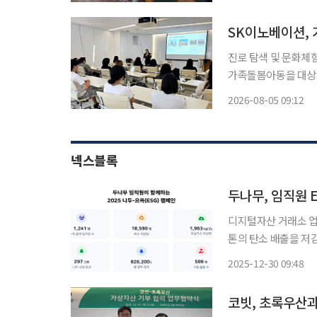
SK이노베이션,
진로 탐색 및 문화체험 프로그램 진행 SK이노베이
가족돌봄아동을 대상으로 
SK이노베이션의 가족
2026-08-05 09:12
1박 2일 일정으로 진
넥스블록
두나무, 임직원 
디지털자산 거래소 업
톤의 탄소 배출을 저감했다고 밝혔다. 두나무는 30일 
두-으쓱(ESG) 캠페
2025-12-30 09:48
배출 약 2톤을 줄였으
코빗, 초록우산과