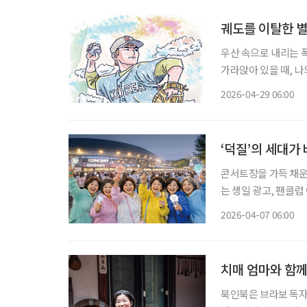
상으로
궤도를 이탈한 별
우산 속으로 내리는 폭포, 침묵하는 신들의
가라앉아 있을 때, 나
은 납덩이를 매단 듯 무겁
2026-04-29 06:00
스치는 것은 어제 미처
‘덕질’의 세대가
콘서트장을 가득 채운
는 생일 광고, 팬클럽
팬덤의 풍경이 눈에 띄
2026-04-07 06:00
로트를 축으로 한 50
치매 엄마와 함께
북인북은 브라보 독자