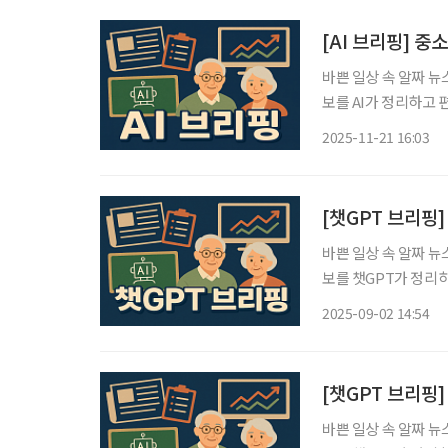
[AI 브리핑] 
바쁜 일상 속 알짜 뉴
보를 AI가 정리하고 편집국 기자
선별 재고용이 현실적
2025-11-21 16:03
용연장 방식으로 ‘선
[챗GPT 브리핑
바쁜 일상 속 알짜 뉴
보를 챗GPT가 정리하고 편집국
다… 약국·정육점 소비
2025-09-02 14:54
터 1634만 명, 9억
[챗GPT 브리핑
바쁜 일상 속 알짜 뉴