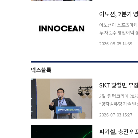
오프너’에서는 김질롱 
이노션, 2분기 
이노션이 스포츠마케팅
두 자릿수 영업이익 성장세를 이어갔다. 이노션은 올
억원, 당기순이익 36
2026-08-05 14:39
은 22.4%, 당기순이
넥스블록
SKT 황철민 부장
3일 ‘퀀텀코리아 202
“양자컴퓨팅 기술 발달,
동통신시대가 5세대(5
2026-07-03 15:27
사람이 인공지능(AI