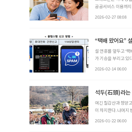
공공서비스 이용까지 
활하는 65세 이상 시
2026-02-27 08:08
용하는 요금제가 실제
“택배 왔어요” 
설 연휴를 앞두고 ‘택
가 기승을 부리고 있다
와 금융 정보가 탈취
2026-02-14 06:00
구된다. 최근 
석두(石頭)라는 
여긴 칠갑산과 청양고
이 차지한다. 나머지 
리’) 부부가 사는 마
2026-01-22 06:00
같이 산다. 군식구는 