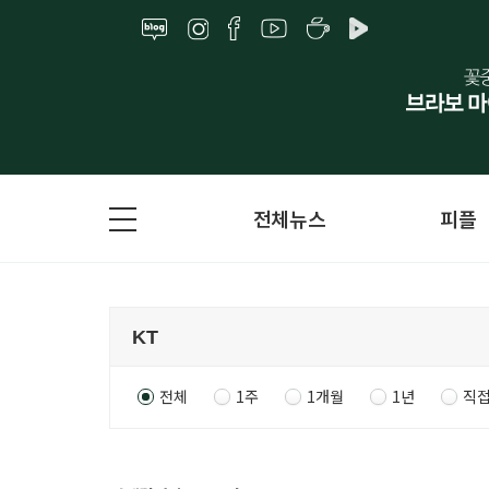
전체뉴스
피플
전체
1주
1개월
1년
직