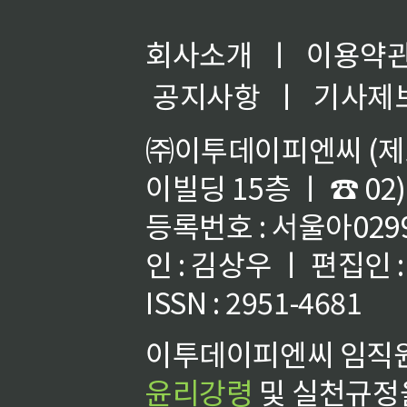
회사소개
ㅣ
이용약
공지사항
ㅣ
기사제
㈜이투데이피엔씨 (제호
이빌딩 15층 ㅣ ☎ 02)
등록번호 : 서울아02992
인 : 김상우 ㅣ 편집인
ISSN : 2951-4681
이투데이피엔씨 임직원
윤리강령
및 실천규정을