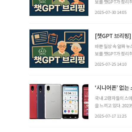
보를 챗GPT가 정리하고 편집국
대…가입 연령 상향 목
2025-07-30 14:05
보험료 납부를 종료하지
[챗GPT 브리핑
바쁜 일상 속 알짜 뉴
보를 챗GPT가 정리하고 편집국
수술법도 진화 중 국내 
2025-07-25 14:10
상 고령층과 여성 환
‘시니어폰’ 없는
국내 고령자들의 스마
을 느끼고 있다. 20
은 2020년 56.4%에
2025-07-17 11:25
보화 사회에 적응하기 