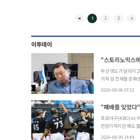
1
2
3
4
이투데이
부산 영도가 달라지고 있다. 영도다리에서 시작된 이야기가 태종대와 
거쳐 섬 전체를 문화관광
의 굴곡이 녹아 있는
2026-08-06 07:22
◀
"패배를 잊었다"
프로야구(KBO) kt
전반기까지만 해도 불
진과 타선이 동시에 살아나며 
2026-08-05 14:49