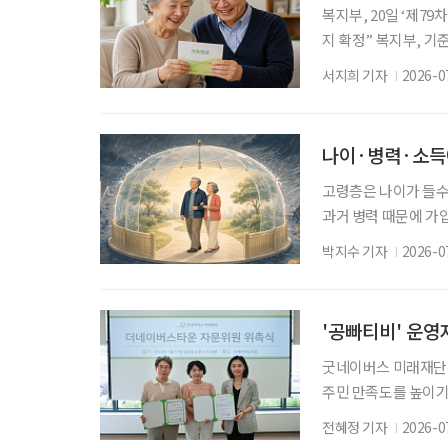
복지부, 20일 ‘제7
지 확정” 복지부, 기
새롭게 적용할 ‘기준 
서지희 기자
2026-0
초연금 선정 기준에 반
건복지부에 따르면 이
과 2027년도 기준 
나이·병력·소득에
고령층은 나이가 들수
과거 병력 때문에 가
해지하는 경우가 발생
박지수 기자
2026-0
대하고 취약계층에 대
일 보험연구원의 ‘포
활성화 필요성과 과제
'공빠티비' 운
굿네이버스 미래재단은
주민 만족도를 높이기
씨를 자문위원으로 위촉
전혜정 기자
2026-0
로 문 씨와 함께 공