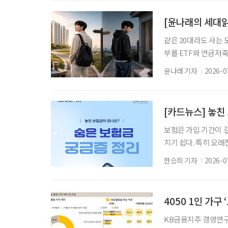
다. 교단은 떠났지만 
을 하며 살 것인가’를
[윤나래의 세대읽
같은 20대라도 사는 
부를 ETF와 연금저축
쪽은 월세와 생활비를 
윤나래 기자
2026-0
이 없다. SNS에서
지와 ‘거지방’ 인증이
대, 코인세대라는 말
[카드뉴스] 놓친
보험은 가입 기간이 
치기 쉽다. 특히 오
는 보험금이 남아 있는
한승희 기자
2026-0
지 않은 ‘숨은 보험금’
계약자와 수익자에게 
보험금을 말한다. 가
4050 1인 가구
KB금융지주 경영연구소