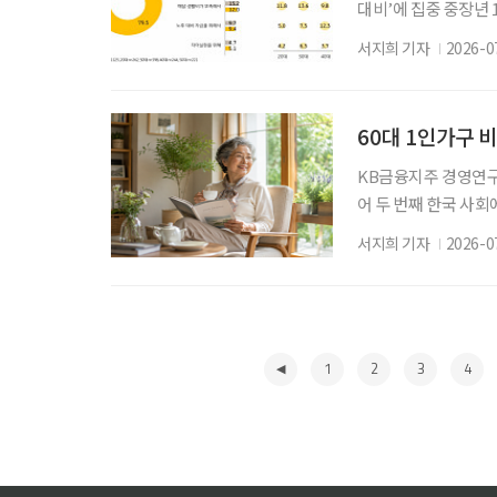
대비’에 집중 중장년
나타났다. KB금융지주
서지희 기자
2026-0
만족도 가운데 가장 
마련, 저축 부족 등 
유가 없어서’ 52.5%
60대 1인가구 비
KB금융지주 경영연구소
어 두 번째 한국 사회
최근 6년 사이 10%
서지희 기자
2026-0
인가구 관점에서 바라
‘2026 한국 1인가구
가구의 36.1%를 차
1
2
3
4