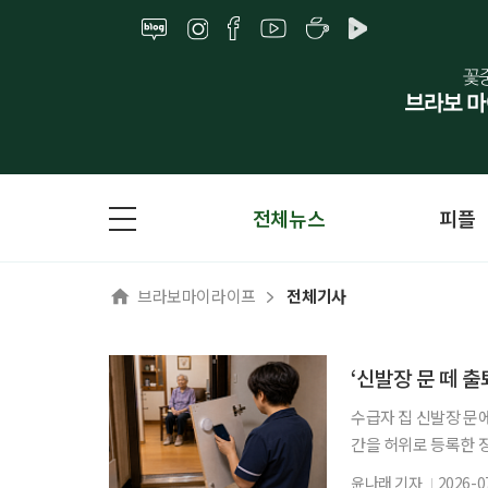
전체뉴스
피플
브라보마이라이프
전체기사
‘신발장 문 떼 
수급자 집 신발장 문
간을 허위로 등록한 
처분이 적법하다고 판
윤나래 기자
2026-0