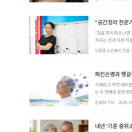
영자가 국민건강보험
판결했다. 사건번호는 
료에서 아직 확인되지
“공간정리 전문가
“집을 정리하고 나면
치우는 것과 다른 차
프 공간정리 전문가’ 
이준호 노인복지 전문 
한 정리·수납 서비스가
등으로 주거공간을 제
관련 수요도 커지고 
파킨슨병과 헷갈
치매라고 하면 대부분
는 두 번째로 흔한 퇴
우드 배우 로빈 윌리엄
손효정 기자
2026-0
날’을 맞아 루이소체
다. 루이소체 치매를
알파시뉴클레인(Alph
내년 ‘기준 중위