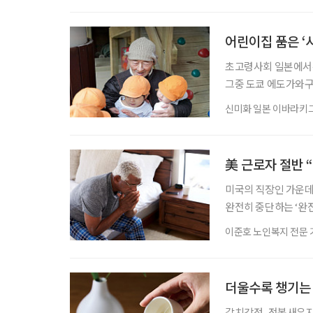
으로 분석해 실질적인
거 관련 경험과 시니
어린이집 품은 ‘
초고령사회 일본에서는
그중 도쿄 에도가와구
례로 주목받는다. 고
신미화 일본 이바라키
하는 다세대 공생형 
복도에는 아이들의 웃
함께 어울린다. “다 
美 근로자 절반 
미국의 직장인 가운데
완전히 중단하는 ‘완
일의 형태와 비중을 
이준호 노인복지 전문 
라이벤트(Thriven
르면, 아직 은퇴하지 
큼 충분한 자금을 마련
더울수록 챙기는
갈치강정, 전복새우지짐