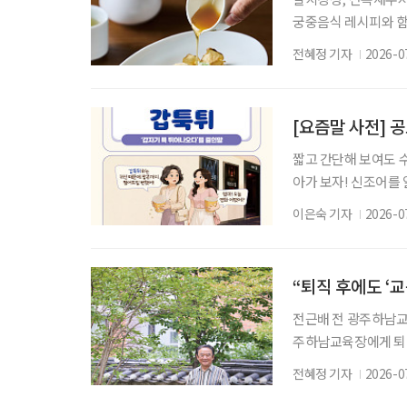
궁중음식 레시피와 함
다. 더위에 지친 몸은
전혜정 기자
2026-0
다. 이럴 때는 영양은
로도 손색없는 영양과
입맛 깨우는 여름철 
[요즘말 사전] 
짧고 간단해 보여도 
아가 보자! 신조어를
은 기운이 더해진다. 
이은숙 기자
2026-0
면에 귀신이 불쑥 나
세대는 이런 상황을 두
글자로 압축한 신조어
“퇴직 후에도 ‘
전근배 전 광주하남교
주하남교육장에게 퇴직
히 학교폭력 예방 
전혜정 기자
2026-0
조직해 활동하고 있다