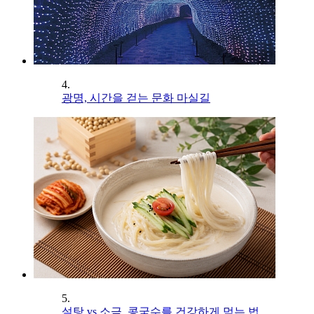
4.
광명, 시간을 걷는 문화 마실길
5.
설탕 vs 소금, 콩국수를 건강하게 먹는 법