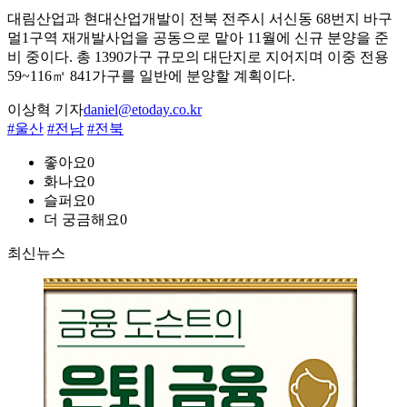
대림산업과 현대산업개발이 전북 전주시 서신동 68번지 바구
멀1구역 재개발사업을 공동으로 맡아 11월에 신규 분양을 준
비 중이다. 총 1390가구 규모의 대단지로 지어지며 이중 전용
59~116㎡ 841가구를 일반에 분양할 계획이다.
이상혁 기자
daniel@etoday.co.kr
#울산
#전남
#전북
좋아요
0
화나요
0
슬퍼요
0
더 궁금해요
0
최신뉴스