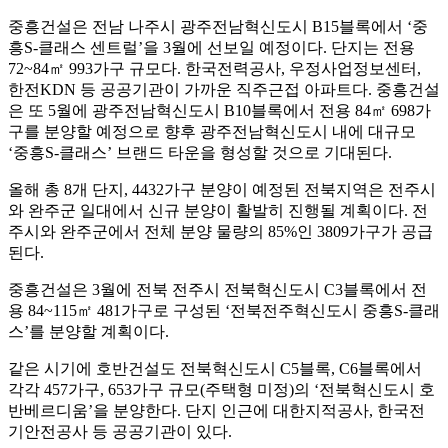
중흥건설은 전남 나주시 광주전남혁신도시 B15블록에서 ‘중
흥S-클래스 센트럴’을 3월에 선보일 예정이다. 단지는 전용
72~84㎡ 993가구 규모다. 한국전력공사, 우정사업정보센터,
한전KDN 등 공공기관이 가까운 직주근접 아파트다. 중흥건설
은 또 5월에 광주전남혁신도시 B10블록에서 전용 84㎡ 698가
구를 분양할 예정으로 향후 광주전남혁신도시 내에 대규모
‘중흥S-클래스’ 브랜드 타운을 형성할 것으로 기대된다.
올해 총 8개 단지, 4432가구 분양이 예정된 전북지역은 전주시
와 완주군 일대에서 신규 분양이 활발히 진행될 계획이다. 전
주시와 완주군에서 전체 분양 물량의 85%인 3809가구가 공급
된다.
중흥건설은 3월에 전북 전주시 전북혁신도시 C3블록에서 전
용 84~115㎡ 481가구로 구성된 ‘전북전주혁신도시 중흥S-클래
스’를 분양할 계획이다.
같은 시기에 호반건설도 전북혁신도시 C5블록, C6블록에서
각각 457가구, 653가구 규모(주택형 미정)의 ‘전북혁신도시 호
반베르디움’을 분양한다. 단지 인근에 대한지적공사, 한국전
기안전공사 등 공공기관이 있다.