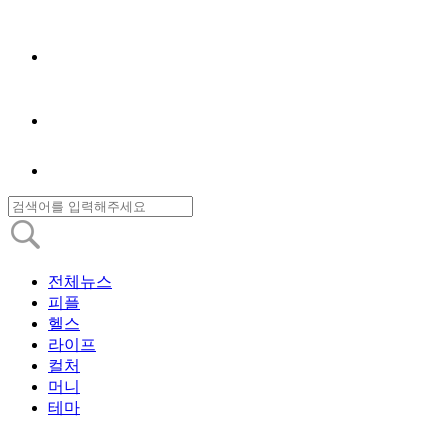
전체뉴스
피플
헬스
라이프
컬처
머니
테마