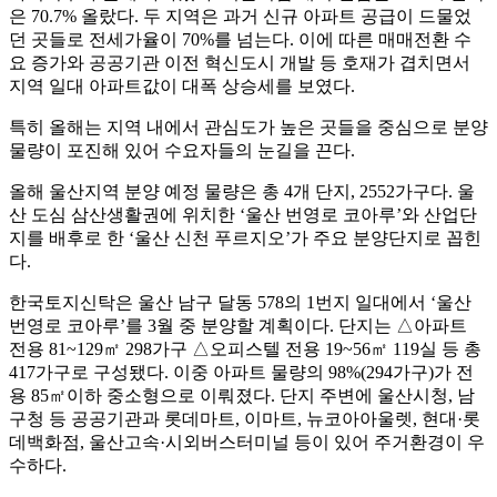
은 70.7% 올랐다. 두 지역은 과거 신규 아파트 공급이 드물었
던 곳들로 전세가율이 70%를 넘는다. 이에 따른 매매전환 수
요 증가와 공공기관 이전 혁신도시 개발 등 호재가 겹치면서
지역 일대 아파트값이 대폭 상승세를 보였다.
특히 올해는 지역 내에서 관심도가 높은 곳들을 중심으로 분양
물량이 포진해 있어 수요자들의 눈길을 끈다.
올해 울산지역 분양 예정 물량은 총 4개 단지, 2552가구다. 울
산 도심 삼산생활권에 위치한 ‘울산 번영로 코아루’와 산업단
지를 배후로 한 ‘울산 신천 푸르지오’가 주요 분양단지로 꼽힌
다.
한국토지신탁은 울산 남구 달동 578의 1번지 일대에서 ‘울산
번영로 코아루’를 3월 중 분양할 계획이다. 단지는 △아파트
전용 81~129㎡ 298가구 △오피스텔 전용 19~56㎡ 119실 등 총
417가구로 구성됐다. 이중 아파트 물량의 98%(294가구)가 전
용 85㎡이하 중소형으로 이뤄졌다. 단지 주변에 울산시청, 남
구청 등 공공기관과 롯데마트, 이마트, 뉴코아아울렛, 현대·롯
데백화점, 울산고속·시외버스터미널 등이 있어 주거환경이 우
수하다.