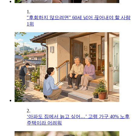
1.
"후회하지 않으려면" 60세 넘어 끊어내야 할 사람
1위
2.
‘아파도 집에서 늙고 싶어…’ 고령 가구 40% 노후
주택이라 어려워