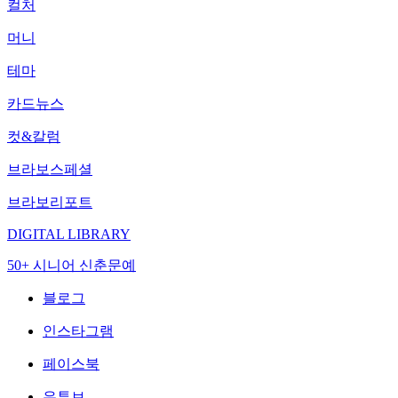
컬처
머니
테마
카드뉴스
컷&칼럼
브라보스페셜
브라보리포트
DIGITAL LIBRARY
50+ 시니어 신춘문예
블로그
인스타그램
페이스북
유튜브