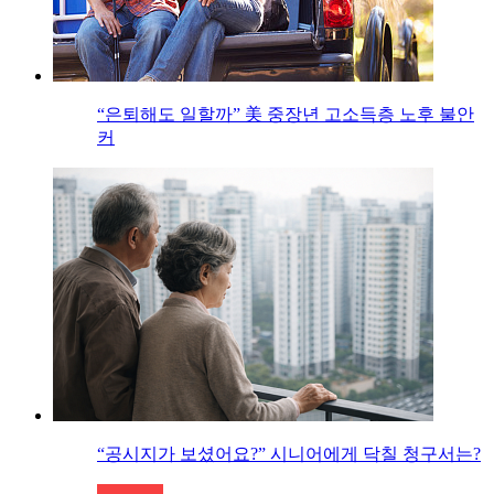
“은퇴해도 일할까” 美 중장년 고소득층 노후 불안
커
“공시지가 보셨어요?” 시니어에게 닥칠 청구서는?