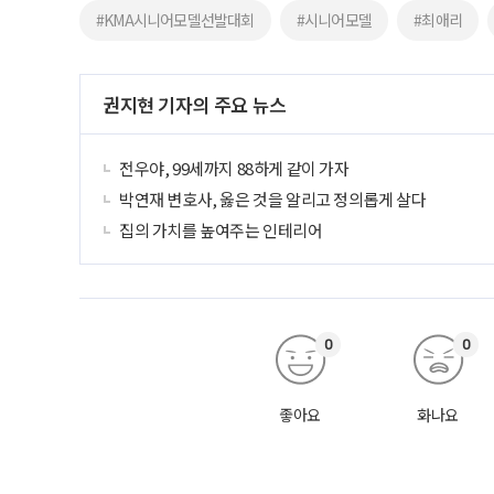
#KMA시니어모델선발대회
#시니어모델
#최애리
권지현 기자의 주요 뉴스
전우야, 99세까지 88하게 같이 가자
박연재 변호사, 옳은 것을 알리고 정의롭게 살다
집의 가치를 높여주는 인테리어
0
0
좋아요
화나요