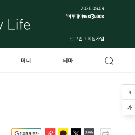
2026.08.09
로그인
회원가입
머니
테마
가
가
선호매체 추가