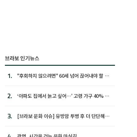
브라보 인기뉴스
1.
"후회하지 않으려면" 60세 넘어 끊어내야 할 사
람 1위
2.
‘아파도 집에서 늙고 싶어…’ 고령 가구 40% 노
후 주택이라 어...
3.
[브라보 문화 이슈] 유방암 투병 후 더 단단해진
박미선
4.
광명, 시간을 걷는 문화 마실길