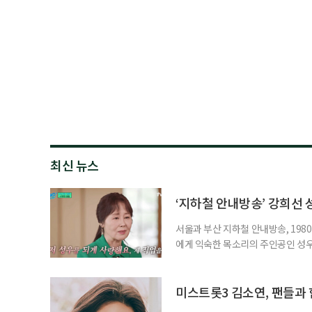
최신 뉴스
‘지하철 안내방송’ 강희선 성
서울과 부산 지하철 안내방송, 1980
에게 익숙한 목소리의 주인공인 성우 
2시께 지병으로 별세했다. 발인은 
원 아너스톤이다. 고인은 지난 202
중에도 녹음실을 지키며 성우 활동을
미스트롯3 김소연, 팬들과 