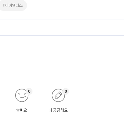
#제이액터스
0
0
슬퍼요
더 궁금해요