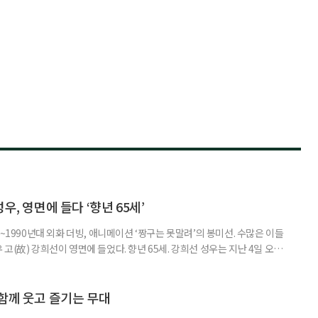
우, 영면에 들다 ‘향년 65세’
~1990년대 외화 더빙, 애니메이션 ‘짱구는 못말려’의 봉미선. 수많은 이들
고(故) 강희선이 영면에 들었다. 향년 65세. 강희선 성우는 지난 4일 오전
6일 오전 7시 40분 서울성모병원 장례식장에서 엄수됐으며, 장지는 용인공
1년 대장암 진단을 받은 뒤 암이 간으로 전이돼 항암 치료를 이어왔다. 투병
 이어간 그의 모습은 많은 이들에게 깊은 울림을 남겼
함께 웃고 즐기는 무대