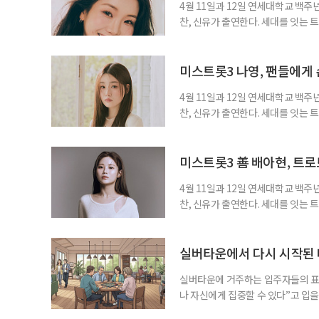
4월 11일과 12일 연세대학교 백주
찬, 신유가 출연한다. 세대를 잇는
트를 선택한 이유와 팬들을 향한 마
한 순간이다. 그는 트로트 경연대회
은 트로트 가수의 길을 걷게 된 계기
미스트롯3 나영, 팬들에게 
4월 11일과 12일 연세대학교 백주
찬, 신유가 출연한다. 세대를 잇는
트를 선택한 이유와 팬들을 향한 마음
되는 것이 꿈이었다. 특히 선배 트로
배님의 무대를 보며 ‘나도 저렇게 노
미스트롯3 善 배아현, 트로
4월 11일과 12일 연세대학교 백주
찬, 신유가 출연한다. 세대를 잇는
트를 선택한 이유와 팬들을 향한 마음
제’ 대상을 수상하면서 트로트 가수
그는 트로트의 가장 큰 매력은 ‘세대
실버타운에서 다시 시작된 
실버타운에 거주하는 입주자들의 표
나 자신에게 집중할 수 있다”고 입을
되고, 요리를 직접 하지 않아도 되며