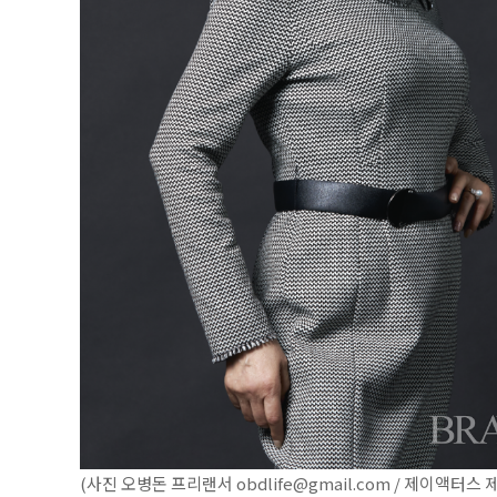
(사진 오병돈 프리랜서 obdlife@gmail.com / 제이액터스 