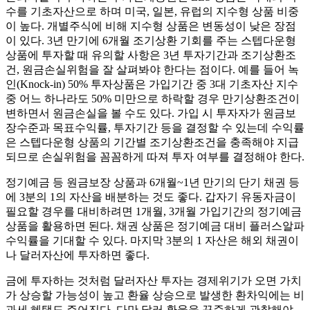
수를 기초자산으로 하며 미국, 일본, 유럽의 지수형 상품 비중
이 높다. 개별주식에 비해 지수형 상품은 변동성이 낮은 장점
이 있다. 3년 만기에 6개월 조기상환 기회를 주는 스텝다운형
상품에 투자할 때 유의할 사항은 3년 투자기간과 조기상환조
건, 원금손실위험을 잘 살펴봐야 한다는 점이다. 예를 들어 녹
인(Knock-in) 50% 투자상품은 가입기간 중 3대 기초자산 지수
중 어느 하나라도 50% 미만으로 하락할 경우 만기상환조건이
변하면서 원금손실을 볼 수도 있다. 가입 시 투자자가 원금보
장수준과 목표수익률, 투자기간 등을 결정할 수 있는데 수익률
은 스텝다운형 상품의 기간별 조기상환조건을 충족해야 지급
되므로 손실위험을 꼼꼼하게 따져 투자 여부를 결정해야 한다.
정기예금 등 원금보장 상품과 6개월~1년 만기의 단기 채권 등
에 3분의 1의 자산을 배분하는 것도 좋다. 갑자기 유동자금이
필요할 경우를 대비하려면 1개월, 3개월 가입기간의 정기예금
상품을 활용하면 된다. 채권 상품은 정기예금 대비 플러스알파
수익률을 기대할 수 있다. 마지막 3분의 1 자산은 해외 채권이
나 달러자산에 투자하면 좋다.
금에 투자하는 것처럼 달러자산 투자는 경제위기가 오면 가치
가 상승할 가능성이 높고 환율 상승으로 발생한 환차익에는 비
과세 혜택도 주어진다. 다만 달러 환율을 꾸준하게 관찰해야