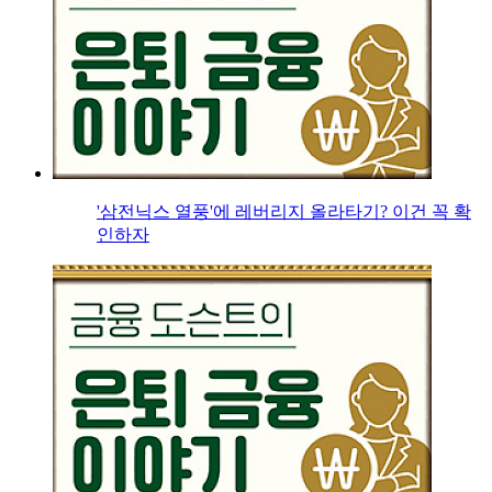
'삼전닉스 열풍'에 레버리지 올라타기? 이건 꼭 확
인하자