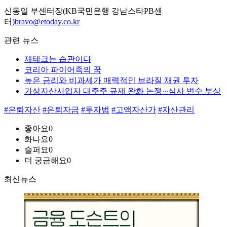
신동일 부센터장(KB국민은행 강남스타PB센
터)
bravo@etoday.co.kr
관련 뉴스
재테크는 습관이다
코리아 파이어족의 꿈
높은 금리와 비과세가 매력적인 브라질 채권 투자
가상자산사업자 대주주 규제 완화 논쟁∙∙∙심사 변수 부상
#은퇴자산
#은퇴자금
#투자법
#고액자산가
#자산관리
좋아요
0
화나요
0
슬퍼요
0
더 궁금해요
0
최신뉴스