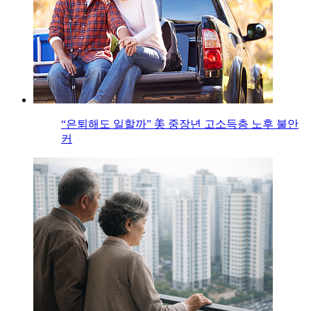
“은퇴해도 일할까” 美 중장년 고소득층 노후 불안
커