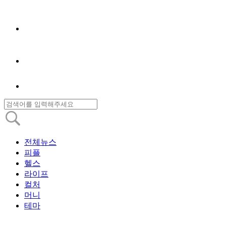
전체뉴스
피플
헬스
라이프
컬처
머니
테마