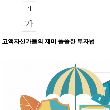
고액자산가들의 재미 쏠쏠한 투자법