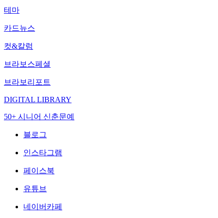
테마
카드뉴스
컷&칼럼
브라보스페셜
브라보리포트
DIGITAL LIBRARY
50+ 시니어 신춘문예
블로그
인스타그램
페이스북
유튜브
네이버카페