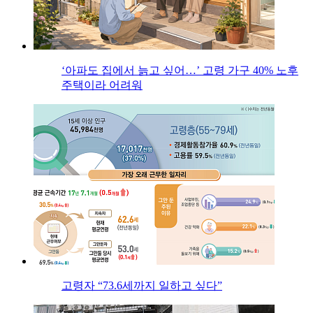
‘아파도 집에서 늙고 싶어…’ 고령 가구 40% 노후
주택이라 어려워
고령자 “73.6세까지 일하고 싶다”