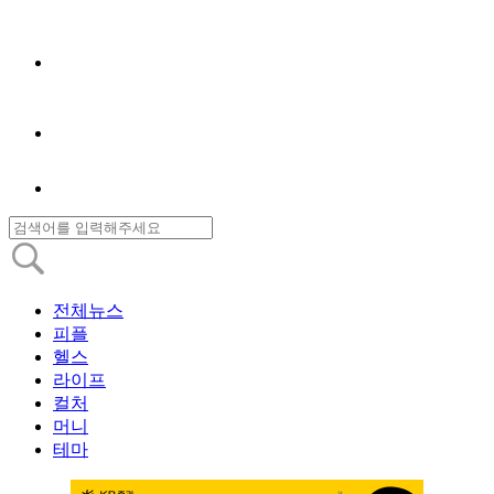
전체뉴스
피플
헬스
라이프
컬처
머니
테마