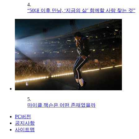
4.
“50대 이후 만남, ‘지금의 삶’ 함께할 사람 찾는 것”
5.
마이클 잭슨은 어떤 존재였을까
PC버전
공지사항
사이트맵