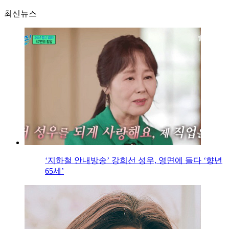
최신뉴스
‘지하철 안내방송’ 강희선 성우, 영면에 들다 ‘향년
65세’