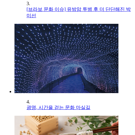
3.
[브라보 문화 이슈] 유방암 투병 후 더 단단해진 박
미선
4.
광명, 시간을 걷는 문화 마실길