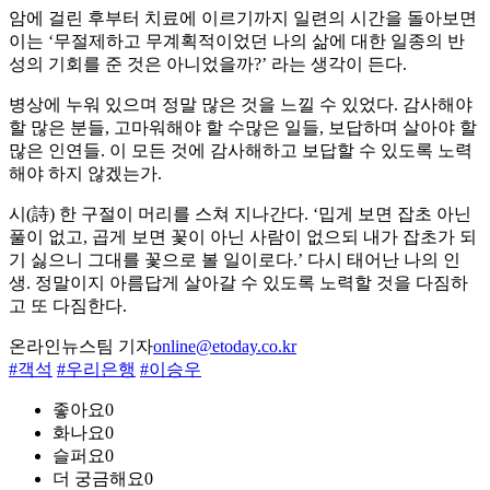
암에 걸린 후부터 치료에 이르기까지 일련의 시간을 돌아보면
이는 ‘무절제하고 무계획적이었던 나의 삶에 대한 일종의 반
성의 기회를 준 것은 아니었을까?’ 라는 생각이 든다.
병상에 누워 있으며 정말 많은 것을 느낄 수 있었다. 감사해야
할 많은 분들, 고마워해야 할 수많은 일들, 보답하며 살아야 할
많은 인연들. 이 모든 것에 감사해하고 보답할 수 있도록 노력
해야 하지 않겠는가.
시(詩) 한 구절이 머리를 스쳐 지나간다. ‘밉게 보면 잡초 아닌
풀이 없고, 곱게 보면 꽃이 아닌 사람이 없으되 내가 잡초가 되
기 싫으니 그대를 꽃으로 볼 일이로다.’ 다시 태어난 나의 인
생. 정말이지 아름답게 살아갈 수 있도록 노력할 것을 다짐하
고 또 다짐한다.
온라인뉴스팀 기자
online@etoday.co.kr
#객석
#우리은행
#이승우
좋아요
0
화나요
0
슬퍼요
0
더 궁금해요
0