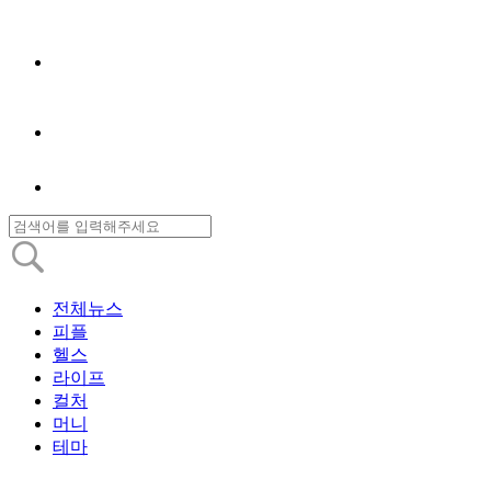
전체뉴스
피플
헬스
라이프
컬처
머니
테마