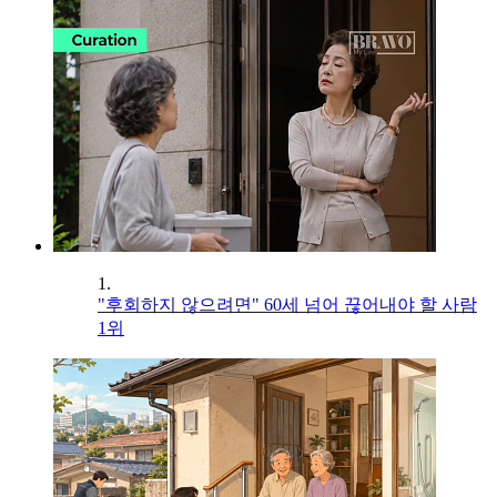
1.
"후회하지 않으려면" 60세 넘어 끊어내야 할 사람
1위