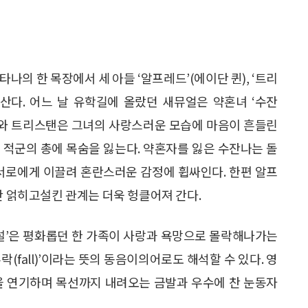
타나의 한 목장에서 세 아들 ‘알프레드’(에이단 퀸), ‘트리
께 산다. 어느 날 유학길에 올랐던 새뮤얼은 약혼녀 ‘수잔
드와 트리스탠은 그녀의 사랑스러운 모습에 마음이 흔들린
은 적군의 총에 목숨을 잃는다. 약혼자를 잃은 수잔나는 돌
 서로에게 이끌려 혼란스러운 감정에 휩싸인다. 한편 알프
간 얽히고설킨 관계는 더욱 헝클어져 간다.
전설’은 평화롭던 한 가족이 사랑과 욕망으로 몰락해나가는
‘추락(fall)’이라는 뜻의 동음이의어로도 해석할 수 있다. 영
을 연기하며 목선까지 내려오는 금발과 우수에 찬 눈동자