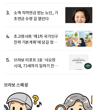
3.
소액 직역연금 받는 노인, 기
초연금 수령 길 열린다
4.
초고령사회 ‘제1차 국가인구
전략 기본계획’에 담길 정책
은
5.
브라보 리포트 1호 ‘사오정
시대, 73세까지 일하기 전략’
발간
브라보 스페셜