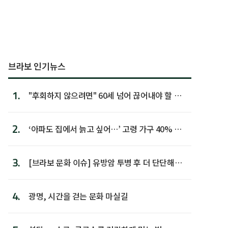
브라보 인기뉴스
1.
"후회하지 않으려면" 60세 넘어 끊어내야 할 사
람 1위
2.
‘아파도 집에서 늙고 싶어…’ 고령 가구 40% 노
후 주택이라 어...
3.
[브라보 문화 이슈] 유방암 투병 후 더 단단해진
박미선
4.
광명, 시간을 걷는 문화 마실길