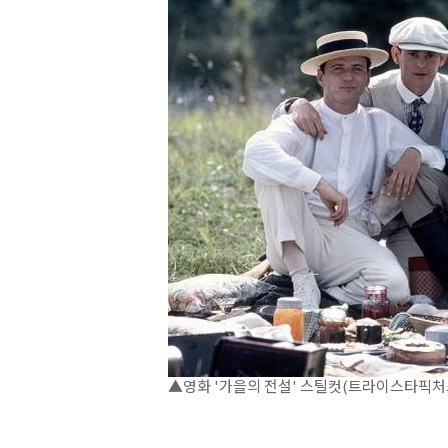
▲영화 '가을의 전설' 스틸컷(트라이스타픽처