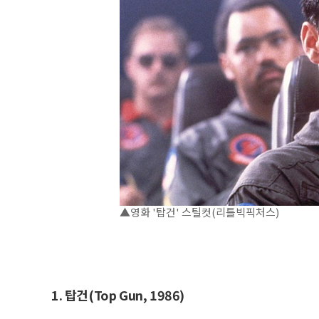
▲영화 '탑건' 스틸컷(리틀빅픽처스)
1. 탑건(Top Gun, 1986)