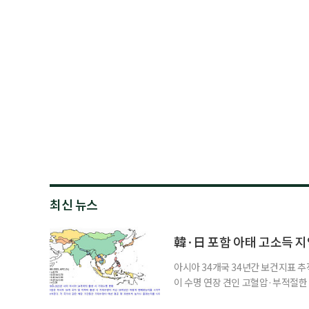
최신 뉴스
韓·日 포함 아태 고소득 지역
아시아 34개국 34년간 보건지표 추적
이 수명 연장 견인 고혈압·부적절
시아·태평양 고소득 지역의 기대수명