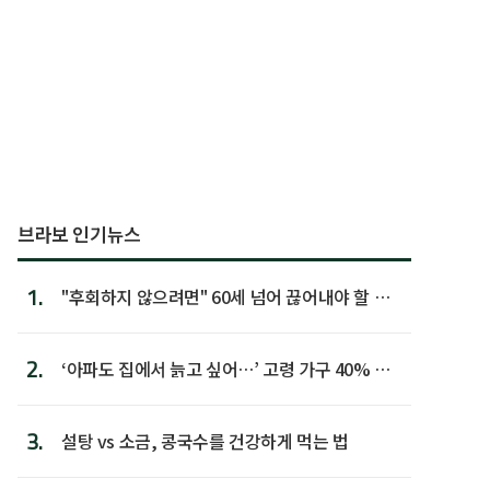
브라보 인기뉴스
1.
"후회하지 않으려면" 60세 넘어 끊어내야 할 사
람 1위
2.
‘아파도 집에서 늙고 싶어…’ 고령 가구 40% 노
후 주택이라 어...
3.
설탕 vs 소금, 콩국수를 건강하게 먹는 법