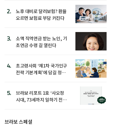
2.
노후 대비로 달러보험? 환율
오르면 보험료 부담 커진다
3.
소액 직역연금 받는 노인, 기
초연금 수령 길 열린다
4.
초고령사회 ‘제1차 국가인구
전략 기본계획’에 담길 정책
은
5.
브라보 리포트 1호 ‘사오정
시대, 73세까지 일하기 전략’
발간
브라보 스페셜