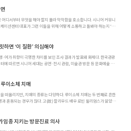
동건 경희대 교수 공동 연구팀은 아시아 34개국의 지난 34년간 보건 지표를
 이번 연구에는 고려대와 경희대를 비롯해 연세대, 워싱턴대 보건계량평
다면
 어디서부터 무엇을 해야 할지 몰라 막막함을 호소합니다. 시니어 커뮤니
케이션센터 대표가 그런 이들을 위해 어떻게 소통하고 돌봐야 하는지 ‘치
니다. 자녀들이 어머니를 돌보기 위해 노력하는 모습을 보니 진정한 ‘가족의
키워내신 어머니가 얼마나 훌륭한 분인지 짐작도 되고요. 사실 우리 모두 아주
으로 인식했습니다. 대개 두 살 무렵이 되면 ‘거울 속의 나’를 알아보지요.
릿하면 ‘이 질환’ 의심해야
여행·여가 취향이 극명한 차이를 보인 조사 결과가 발표돼 화제다. 한국관광
이터에 따르면 시니어 세대는 공연·전시 관람, 미술관 방문 등 문화예술 공간
다. 반면 2030세대는 자연경관 공원이나 사찰 등 비교적 조용한 공간을
경향을 보였다. 이는 세대별로 여행을 통해 얻고자 하는 가치가 달라졌음을
 불확실성 속에 2030세대는 심리적 휴식과 복잡한 생각을 비워내는
 루이소체 치매
 떠올리지만, 치매의 종류는 다양하다. 루이소체 치매는 두 번째로 흔한
병과 혼동되는 경우가 많다. 고(故) 할리우드 배우 로빈 윌리엄스가 앓았던
 22일 ‘세계 뇌의 날’을 맞아 루이소체 치매에 관한 궁금증을 박기형 가천
봤다. 루이소체 치매를 이해하기 위해서는 먼저 ‘루이소체’가 무엇인지 알아
Alpha-synuclein)이라는 단백질이 비정상적으로 응집해 만
가임종 지키는 방문진료 의사