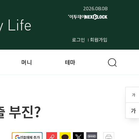
2026.08.08
로그인
회원가입
머니
테마
가
 부진?
가
선호매체 추가