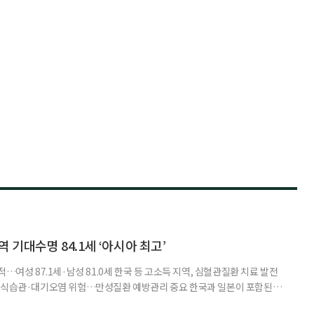
 기대수명 84.1세 ‘아시아 최고’
…여성 87.1세·남성 81.0세 한국 등 고소득 지역, 심혈관질환 치료 발전
한 식습관·대기오염 위험…만성질환 예방관리 중요 한국과 일본이 포함된 아
이 아시아 최고 수준을 기록했다는 분석 결과가 나왔다. 24일 고려대학교