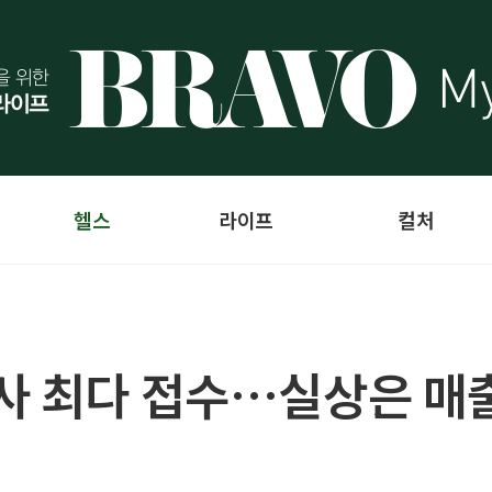
헬스
라이프
컬처
사 최다 접수…실상은 매출