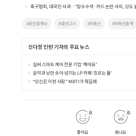
축구협회, 대국민 사과…"압수수색 ·카드 논란 사죄, 강도 
#공인중개사
#중년고시
#부동산
#부동산중개
신다정 인턴 기자의 주요 뉴스
실버 스마트 케어 전문 기업 ‘캐어유’
음악과 낭만 솟아 넘치는 LP 카페 ‘흐르는 물’
“당신은 이런 사람” MBTI가 뭐길래
0
0
좋아요
화나요