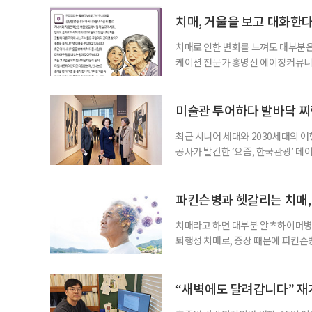
에 따르면 강지승 고려대 교수와 연
분석한 장기 추적 결과를 발표했다.
치매, 거울을 보고 대화한
치매로 인한 변화를 느껴도 대부분은
케이션 전문가 홍명신 에이징커뮤니
매 케어’에 관한 궁금증을 풀어드립
힘’이 느껴집니다. 그런 자녀들을 
어릴 때는 거울 속 모습을 다른 사람
미술관 투어하다 발바닥 찌
최근 시니어 세대와 2030세대의 
공사가 발간한 ‘요즘, 한국관광’ 데
을 찾는 비중이 증가한 것으로 나타났
찾아 휴식과 내면 회복에 집중하는 
보여준다. 일각에선 취업난과 경제적
파킨슨병과 헷갈리는 치매,
치매라고 하면 대부분 알츠하이머병을
퇴행성 치매로, 증상 때문에 파킨슨
질환으로 알려져 관심을 모았다. 7월
대 길병원 신경과 교수와 함께 풀어
야 한다. 루이소체는 알파시뉴클레인(
“새벽에도 달려갑니다” 재