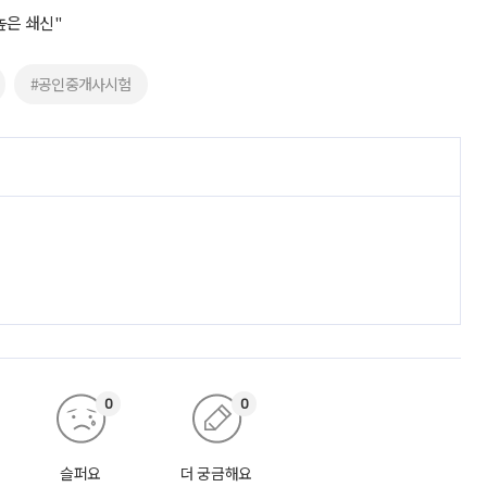
높은 쇄신"
#공인중개사시험
0
0
슬퍼요
더 궁금해요