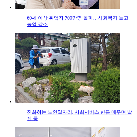
60세 이상 취업자 700만명 돌파…사회복지 늘고·
농업 감소
진화하는 노인일자리, 사회서비스 빈틈 메우며 발
전 중