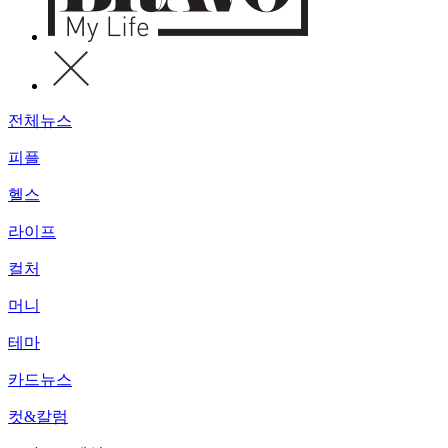
전체뉴스
피플
헬스
라이프
컬처
머니
테마
카드뉴스
컷&칼럼