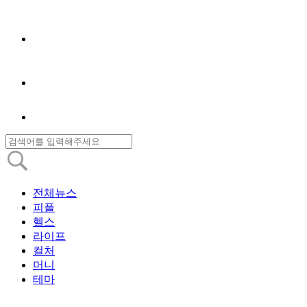
전체뉴스
피플
헬스
라이프
컬처
머니
테마