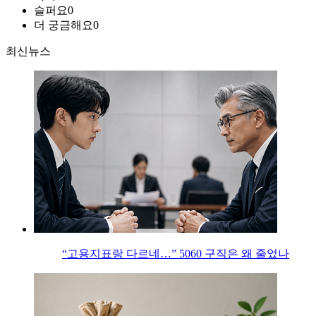
슬퍼요
0
더 궁금해요
0
최신뉴스
“고용지표랑 다르네…” 5060 구직은 왜 줄었나