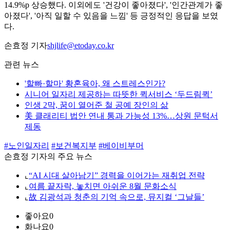
14.9%p 상승했다. 이외에도 '건강이 좋아졌다', '인간관계가 좋
아졌다', '아직 일할 수 있음을 느낌' 등 긍정적인 응답을 보였
다.
손효정 기자
shjlife@etoday.co.kr
관련 뉴스
'할빠·할마' 황혼육아, 왜 스트레스인가?
시니어 일자리 제공하는 따뜻한 퀵서비스 ‘두드림퀵’
인생 2막, 꿈이 열어준 철 공예 장인의 삶
美 클래리티 법안 연내 통과 가능성 13%…상원 문턱서
제동
#노인일자리
#보건복지부
#베이비부머
손효정 기자의 주요 뉴스
⌞
“AI 시대 살아남기” 경력을 이어가는 재취업 전략
⌞
여름 끝자락, 놓치면 아쉬운 8월 문화소식
⌞
故 김광석과 청춘의 기억 속으로, 뮤지컬 ‘그날들’
좋아요
0
화나요
0