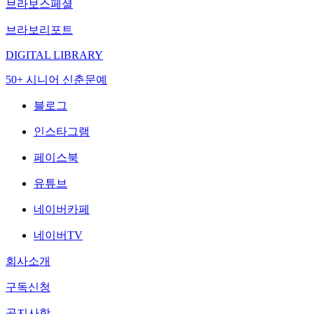
브라보스페셜
브라보리포트
DIGITAL LIBRARY
50+ 시니어 신춘문예
블로그
인스타그램
페이스북
유튜브
네이버카페
네이버TV
회사소개
구독신청
공지사항