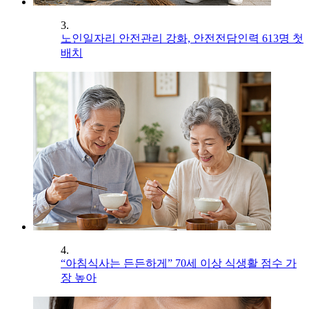
3.
노인일자리 안전관리 강화, 안전전담인력 613명 첫
배치
4.
“아침식사는 든든하게” 70세 이상 식생활 점수 가
장 높아