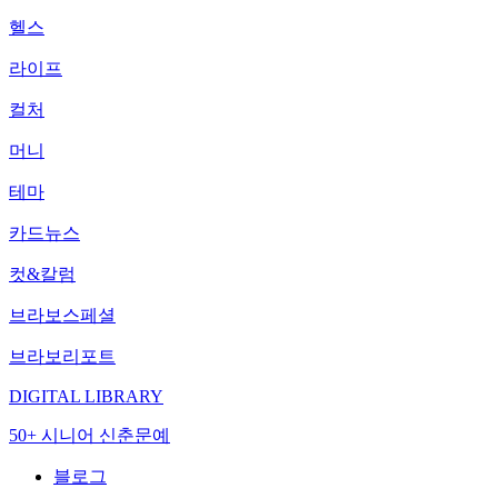
헬스
라이프
컬처
머니
테마
카드뉴스
컷&칼럼
브라보스페셜
브라보리포트
DIGITAL LIBRARY
50+ 시니어 신춘문예
블로그