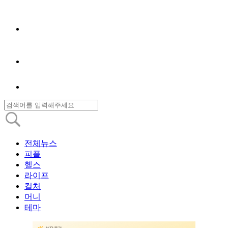
전체뉴스
피플
헬스
라이프
컬처
머니
테마