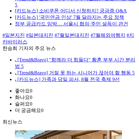
5
[카드뉴스] 소비쿠폰 어디서 신청하지? 궁금증 Q&A
[카드뉴스] '국민연금 인상' 7월 달라지는 주요 정책
정부 공급카드 임박… 서울시 협의·주민 설득이 관건
#일본지진
#일본대지진
#7월일본대지진
#7월해외여행지
#지
카바이러스
한승희 기자의 주요 뉴스
⌞
[Trend&Bravo] "함께라 더 힘들다" 황혼 부부 시간 분리
법 5
⌞
[Trend&Bravo] 거절 못 하는 시니어가 끊어야 할 행동 5
⌞
[카드뉴스] 가족과 당일 피서, 8월 전국 축제 9선
좋아요
0
화나요
0
슬퍼요
0
더 궁금해요
0
최신뉴스