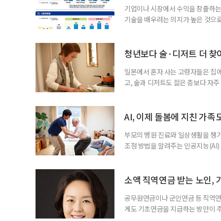
기업이나 시장에서 수익을 창출하는
기술을 배우려는 의지가 높은 것으로
과 평생학습을 결합한 방식으로 확
삶 패널’ 조사 결과를 분석한 정보그림
비부머 세대 가운데 노인일자리 참여
청년보다 술·디저트 더 찾아
형
일본에서 혼자 사는 고령자들은 집
고, 술과 디저트도 젊은 층보다 자
다는 조리 부담을 줄이면서 식사의
이 4일 발표한 ‘고령 1인 가구의 식
접 만든 음식이나 남은 음식이 차지하
AI, 이제 돌봄에 지친 가족
부모의 병원 진료와 일상생활을 챙
조정 방법을 알려주는 인공지능(AI)
돌봄 부담과 퇴직 위험을 파악하도록 
돌봄을 병행하는 직장인을 지원하는 기업
다. 이 서비스를 사용하면 직원은 이름
소액 직역연금 받는 노인, 
공무원연금이나 군인연금 등 직역연
게도 기초연금을 지급하는 방안이 추
으로 수급 여부를 판단하자는 취지다