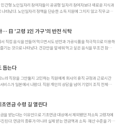
 민간형 노인일자리 참여자들이 공공형 일자리 참여자보다 새로운 지식과
 나타났다. 노인일자리 정책을 단순한 소득 지원에 그치지 않고 직무교육
대해야 한다는 분석이 나온다. 한국노인인력개발원은 ‘한국 어르신의 일과
 7월호를 6일 공개했다. 이번 조사는 2024년 기준 60∼74세인 1차 베이
자들의 교육학습동기를 성별과 연령, 거주지역, 소득, 가구형태, 일자리 유
… 日 '고령 1인 가구'의 반전 식탁
에서 직접 음식을 만들어 먹으면서도 반찬과 가공식품을 적극적으로 이용하
주 즐기는 것으로 나타났다. 건강만을 앞세워 먹고 싶은 음식을 무조건 참기보
 즐거움을 유지하는 모습이다. 일본 식생활 조사기업 라이프스케이프마케팅
생활 실태와 의식’ 조사에 따르면, 60∼74세 1인 가구의 저녁 식사 가운데 직
는 비중은 51%였다. 반찬과 냉동·즉석식품, 통조림 등 외부에서 조
도 돕는다
기느라 직장을 그만둘지 고민하는 직원에게 회사의 휴직 규정과 근로시간
 서비스가 일본에서 나왔다. 직원 개인의 상담을 넘어 기업이 조직 전체의
돕는 것이 특징이다. 일본 고령친화기술 기업 시디아이(CDI)는 일과 가족
용 AI 서비스 'SOIN-L(소완 엘)'을 지난달 31일 출시했다고 3일 밝혔
을 밝히지 않고 하루 24시간 AI와 상담할 수 있으며, 인
기초연금 수령 길 열린다
금을 받는다는 이유만으로 기초연금 대상에서 제외됐던 저소득 고령자에
진된다. 연금의 종류가 아니라 실제 받는 연금액과 소득·재산 수준을 기준
. 백선희 조국혁신당 의원은 소액 직역연금 수급자도 일정한 소득·재산 요