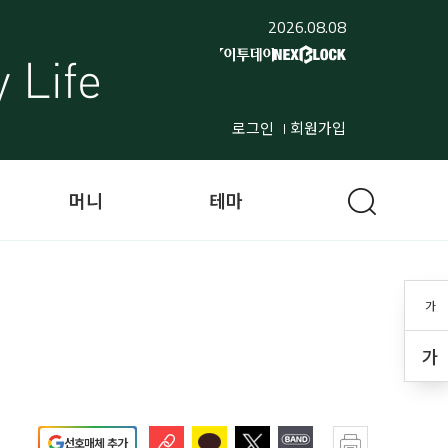
2026.08.08
로그인
회원가입
머니
테마
가
가
선호매체 추가