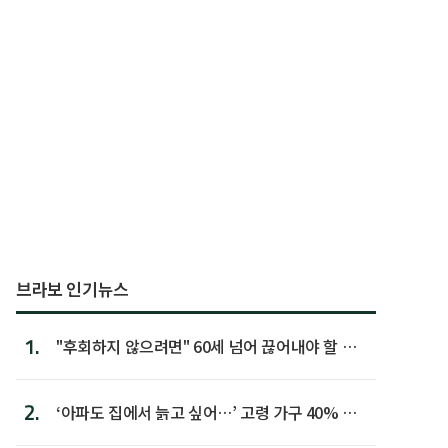
브라보 인기뉴스
1.
"후회하지 않으려면" 60세 넘어 끊어내야 할 사
람 1위
2.
‘아파도 집에서 늙고 싶어…’ 고령 가구 40% 노
후 주택이라 어...