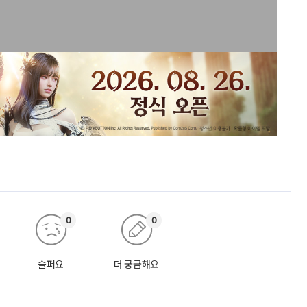
0
0
슬퍼요
더 궁금해요