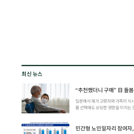
최신 뉴스
“추천했더니 구매” 日 돌봄
일본에서 재가 고령자와 가족의 식
품 선택에도 상당한 영향을 미치는 
을 세우고 필요한 서비스를 연결·
사한 역할을 한다. 이들이 소개한 
이 91.5%에 달했다는 조사 결과
민간형 노인일자리 참여자, 
어매니지먼트