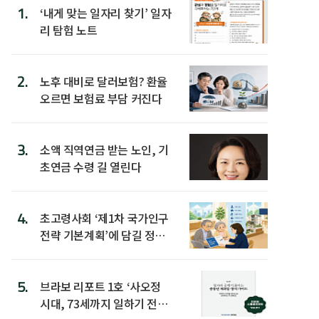
1.
‘내게 맞는 일자리 찾기’ 일자
리 탐험 노트
2.
노후 대비로 달러보험? 환율
오르면 보험료 부담 커진다
3.
소액 직역연금 받는 노인, 기
초연금 수령 길 열린다
4.
초고령사회 ‘제1차 국가인구
전략 기본계획’에 담길 정책
은
5.
브라보 리포트 1호 ‘사오정
시대, 73세까지 일하기 전략’