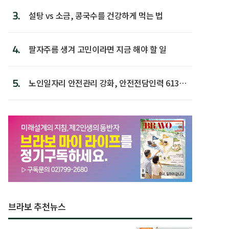
3.
설탕 vs 소금, 콩국수를 건강하게 먹는 법
4.
팔자주름 생겨 고민이라면 지금 해야 할 일
5.
노인일자리 안전관리 강화, 안전전담인력 613명
첫 배치
브라보 추천뉴스