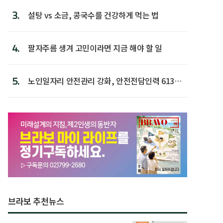
3.
설탕 vs 소금, 콩국수를 건강하게 먹는 법
4.
팔자주름 생겨 고민이라면 지금 해야 할 일
5.
노인일자리 안전관리 강화, 안전전담인력 613명
첫 배치
브라보 추천뉴스