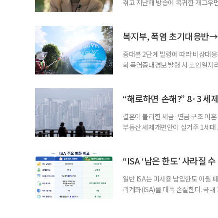
겪고 지난해 방송에 복귀한 개그우먼
나 최근 개그맨 김영철의 유튜브 채
길을 끌었다. 투병 이후에도 자신의 
까. 오랜 방송 생활 뒤 전해진 투병
복지부, 폭염 초기대응반→
중대본 2단계 발령에 따라 비상대응기
화 폭염중대경보 발령 시 노인일자
초기대응반을 ‘폭염대응 비상대책본부
긴급회의를 열고 폭염대응 비상대책
책본부(중대본) 2단계(심각)가 발
“해로하면 손해?” 8·3 세
운영
결혼이 불리한 세금·연금 구조 이혼 
부동산 세제개편안이 실거주 1세대 1
고령 부부에게는 혼인을 유지하는 
세는 개인별로 부과하지만, 1세대 
부가 각자 집 한 채씩을 보유하면 한
“ISA ‘남은 한도’ 사라질 
일반 ISA는 미사용 납입한도 이월 
리계좌(ISA)를 대폭 손질한다. 국
금융 ISA’를 새로 만들고, 일정 
기존 ISA 가입자라면 이번 개편안에