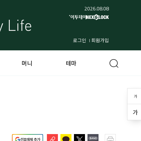
2026.08.08
로그인
회원가입
머니
테마
가
가
선호매체 추가