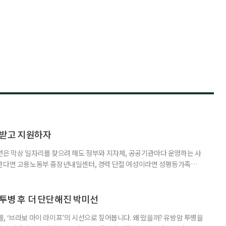
담받고 지원하자
년은 막상 일자리를 찾으려 해도 정부와 지자체, 공공기관마다 운영하는 사
원한다면 고용노동부 중장년내일센터, 경력 단절 여성이라면 성평등가족부
득을 함께 원한다면 보건복지부 노인일자리사업이 출발점이 될 수 있다.
 활용하는 것만으로도 새로운 일을 시작하는 문턱이 훨씬 낮아진다. 취업
 국민취업지원제도 구직활동이 쉽지 않은 사람을 위한 제도다. 개인별 취
 투병 후 더 단단해진 박미선
, ‘브라보 마이 라이프’의 시선으로 짚어봅니다. 왜 떴을까? 유방암 투병을