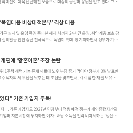
 박미선이 더욱 단단해진 모습으로 대중의 공감과 응원을 받고 있다. 그러
널에 출연한 그는 방송 활동을 그만하라는 악성 댓글을 받았다고 고백해 눈
삶을 이어가고 있는 박미선은 왜 이전보다 더 큰 관심과 사랑을 받고 있을
 소식 박미선은 재치 있는 말솜씨와 공감 능력으로
‘폭염대응 비상대책본부’ 격상 대응
구 설치 및 운영 폭염 중대본 해제 시까지 24시간 운영, 취약계층 보호 강
리 실외활동 전면 중단 전국적으로 폭염이 확대·장기화하면서 정부가 기존
’로 격상했다. 7일 보건복지부에 따르면 정은경 장관 주재로 폭염 대응
본부를 구성·운영하기로 했다. 이번 조치는 지난 2일 폭염 중앙재난안전대
령된 이후에도 폭염이 전국적으로 확대되고 장기화한 데 따른 것이다. 기존에
제개편에 ‘황혼이혼’ 조장 논란
뒤 1주택 혜택 가능 존재 해로에 노후 부담 증가 막아야 정부가 3일 발표한
주택자의 세 부담을 낮추는 데 초점을 맞추면서, 각각 집 한 채를 보유한
것보다 이혼이 경제적으로 유리해질 수 있다는 분석이 나온다. 종합부동산
1주택 공제와 세액공제 적용 여부는 부부를 하나의 세대로 묶어 판단한다. 부
 세대가 두 채를 가진 것으로 보지만, 실제 이혼해 주거와 생계를 분
수 있다” 기존 가입자 주목!
폐지…. 기존 가입자도 2027년 연장부터 적용 예정 정부가 개인종합자산관
내 기업과 자본시장에 투자하면 이자· 배당 소득을 전액 비과세하는 ‘생산적
소득 이하 청년에게는 납입액의 10%를 소득공제 해주는 방안도 추진한다. 다만
 주목해야 한다. 그동안 사용하지 않고 쌓아둔 ISA 납입한도가 사라질 수 있