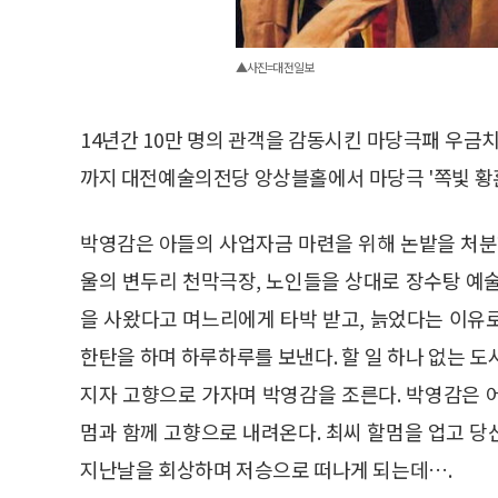
▲사진=대전일보
14년간 10만 명의 관객을 감동시킨 마당극패 우금치
까지 대전예술의전당 앙상블홀에서 마당극 '쪽빛 황혼
박영감은 아들의 사업자금 마련을 위해 논밭을 처분
울의 변두리 천막극장, 노인들을 상대로 장수탕 예
을 사왔다고 며느리에게 타박 받고, 늙었다는 이유
한탄을 하며 하루하루를 보낸다. 할 일 하나 없는 
지자 고향으로 가자며 박영감을 조른다. 박영감은 
멈과 함께 고향으로 내려온다. 최씨 할멈을 업고 
지난날을 회상하며 저승으로 떠나게 되는데….