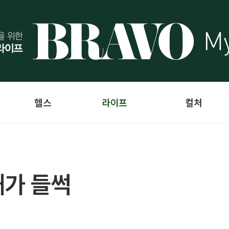
헬스
라이프
컬처
깨가 들썩