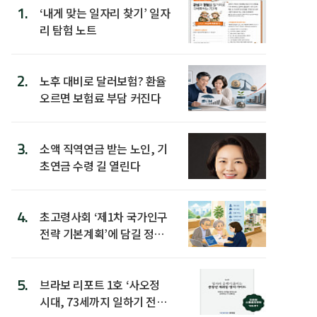
1.
‘내게 맞는 일자리 찾기’ 일자
리 탐험 노트
2.
노후 대비로 달러보험? 환율
오르면 보험료 부담 커진다
3.
소액 직역연금 받는 노인, 기
초연금 수령 길 열린다
4.
초고령사회 ‘제1차 국가인구
전략 기본계획’에 담길 정책
은
5.
브라보 리포트 1호 ‘사오정
시대, 73세까지 일하기 전략’