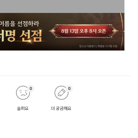
0
0
슬퍼요
더 궁금해요