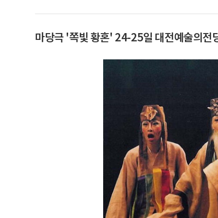
마당극 '쪽빛 황혼' 24-25일 대전예술의전