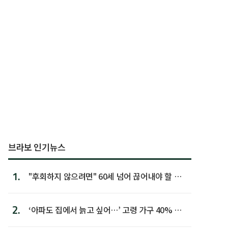
브라보 인기뉴스
1.
"후회하지 않으려면" 60세 넘어 끊어내야 할 사
람 1위
2.
‘아파도 집에서 늙고 싶어…’ 고령 가구 40% 노
후 주택이라 어...