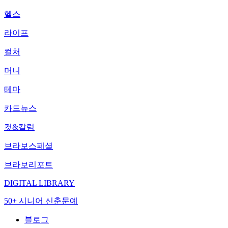
헬스
라이프
컬처
머니
테마
카드뉴스
컷&칼럼
브라보스페셜
브라보리포트
DIGITAL LIBRARY
50+ 시니어 신춘문예
블로그