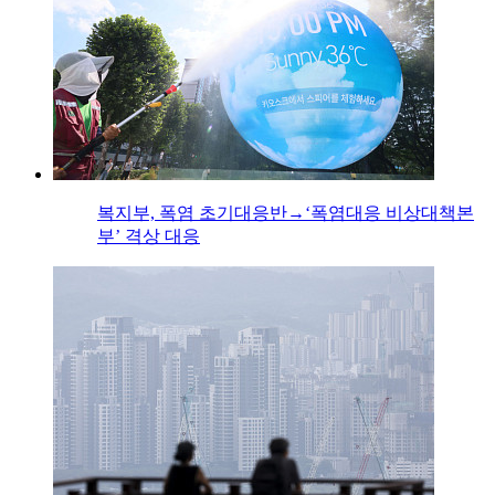
복지부, 폭염 초기대응반→‘폭염대응 비상대책본
부’ 격상 대응