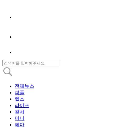
전체뉴스
피플
헬스
라이프
컬처
머니
테마