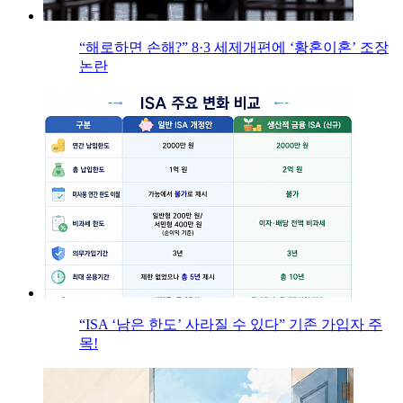
“해로하면 손해?” 8·3 세제개편에 ‘황혼이혼’ 조장
논란
“ISA ‘남은 한도’ 사라질 수 있다” 기존 가입자 주
목!