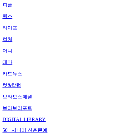
피플
헬스
라이프
컬처
머니
테마
카드뉴스
컷&칼럼
브라보스페셜
브라보리포트
DIGITAL LIBRARY
50+ 시니어 신춘문예