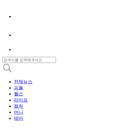
전체뉴스
피플
헬스
라이프
컬처
머니
테마