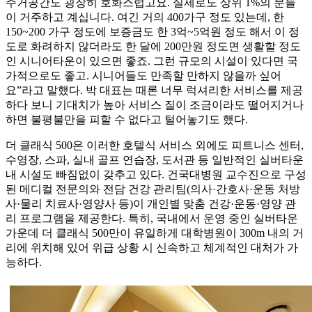
주거공간도 굉장히 호화스럽고요. 실제로도 상위 1%의 분들
이 거주하고 계십니다. 여긴 거의 400가구 정도 있는데, 한
150~200 가구 정도에 보증금도 한 3억~5억원 정도 해서 이 정
도로 화려하지 않더라도 한 달에 200만원 정도면 생활할 정도
인 시니어타운이 있으면 좋죠. 그런 규모의 시설이 있다면 국
가적으로도 좋고. 시니어들도 만족할 만하지 않을까 싶어
요”라고 말했다. 박 대표는 때론 너무 럭셔리한 서비스를 제공
하다 보니 기대치가 높아 서비스 질이 조금이라도 떨어지거나
하면 불평불만을 피할 수 없다고 털어놓기도 했다.
더 클래식 500은 이러한 호텔식 서비스 외에도 피트니스 센터,
수영장, 스파, 실내 골프 연습장, 도서관 등 일반적인 실버타운
내 시설도 빠짐없이 갖추고 있다. 건국대병원 교수진으로 구성
된 메디컬 전문의와 전담 건강 관리팀(의사·간호사·운동 처방
사·물리 치료사·영양사 등)이 개인별 맞춤 건강·운동·영양 관
리 프로그램을 제공한다. 특히, 국내에서 운영 중인 실버타운
가운데 더 클래식 500만이 유일하게 대학병원이 300m 내의 거
리에 위치해 있어 위급 상황 시 신속하고 체계적인 대처가 가
능하다.