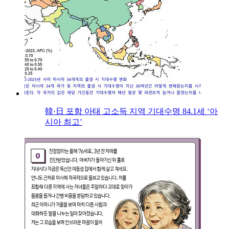
韓·日 포함 아태 고소득 지역 기대수명 84.1세 ‘아
시아 최고’