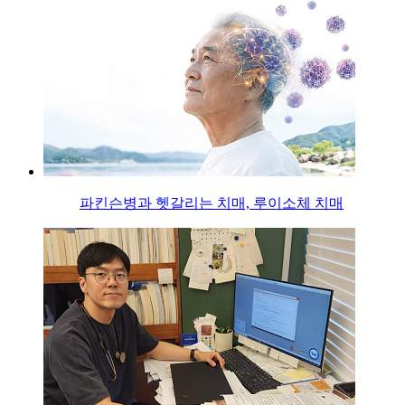
파킨슨병과 헷갈리는 치매, 루이소체 치매