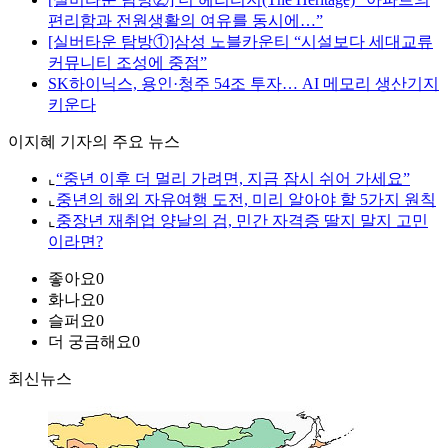
편리함과 전원생활의 여유를 동시에…”
[실버타운 탐방①]삼성 노블카운티 “시설보다 세대교류
커뮤니티 조성에 중점”
SK하이닉스, 용인·청주 54조 투자… AI 메모리 생산기지
키운다
이지혜 기자의 주요 뉴스
⌞
“중년 이후 더 멀리 가려면, 지금 잠시 쉬어 가세요”
⌞
중년의 해외 자유여행 도전, 미리 알아야 할 5가지 원칙
⌞
중장년 재취업 양날의 검, 민간 자격증 딸지 말지 고민
이라면?
좋아요
0
화나요
0
슬퍼요
0
더 궁금해요
0
최신뉴스