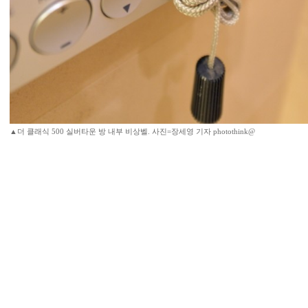
▲더 클래식 500 실버타운 방 내부 비상벨. 사진=장세영 기자 photothink@