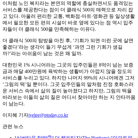
이처럼 노인 복지라는 본연의 역할에 충실하면서도 품격있는
서비스를 제공한다는 점이 더 클래식 500의 매력으로 자리 잡
고 있다. 아울러 편리한 교통, 백화점·마트·영화관 등 일상생활
에서 필요한 모든 편의 시설이 바로 옆에 있다는 점 역시 입주
자들이 더 클래식 500을 만족해하는 이유다.
더 클래식 500의 탐방을 마친 후, ‘기회가 되면 이런 곳에 살면
좋겠다’라는 생각이 들기 무섭게 ‘과연 그런 기회가 생길
까?’라는 아쉬움이 남는 것은 왜 일까.
대한민국 1% 시니어라는 그곳의 입주민들은 8억이 넘는 보증
금과 매달 400만원에 육박하는 생활비가 아깝지 않을 정도의
서비스를 누리고 있다. 하지만 나머지 99%의 시니어에겐 그저
‘그림의 떡’일 뿐이다. 그곳 입주민들의 말처럼 진정 호화스러
운 서비스 속에서 삶의 질이 높아졌다고 하지만, 그림의 떡을
바라보는 이들의 삶의 질은 어디서 찾아야만 하는 지 안타까움
이 남는다.
이지혜 기자
jyelee@etoday.co.kr
관련 뉴스
[실버타운 탐방②] 더 헤리티지(The Heritage) “아파트의