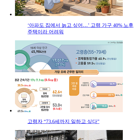
‘아파도 집에서 늙고 싶어…’ 고령 가구 40% 노후
주택이라 어려워
고령자 “73.6세까지 일하고 싶다”