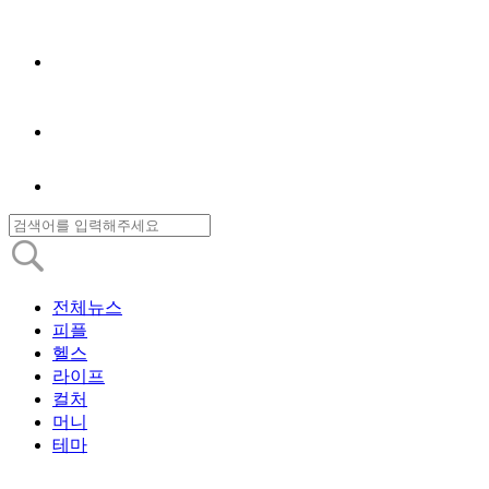
전체뉴스
피플
헬스
라이프
컬처
머니
테마