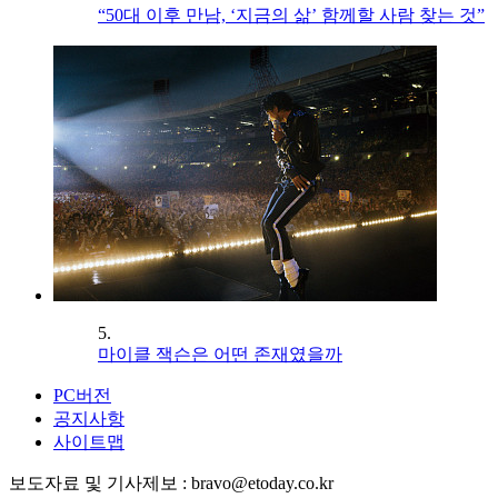
“50대 이후 만남, ‘지금의 삶’ 함께할 사람 찾는 것”
5.
마이클 잭슨은 어떤 존재였을까
PC버전
공지사항
사이트맵
보도자료 및 기사제보 : bravo@etoday.co.kr