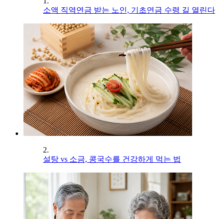
1.
소액 직역연금 받는 노인, 기초연금 수령 길 열린다
2.
설탕 vs 소금, 콩국수를 건강하게 먹는 법