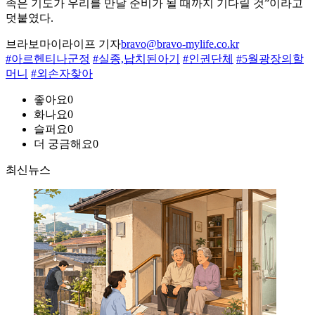
족은 기도가 우리를 만날 준비가 될 때까지 기다릴 것”이라고
덧붙였다.
브라보마이라이프 기자
bravo@bravo-mylife.co.kr
#아르헨티나군정
#실종,납치된아기
#인권단체
#5월광장의할
머니
#외손자찾아
좋아요
0
화나요
0
슬퍼요
0
더 궁금해요
0
최신뉴스