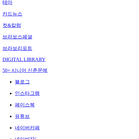
테마
카드뉴스
컷&칼럼
브라보스페셜
브라보리포트
DIGITAL LIBRARY
50+ 시니어 신춘문예
블로그
인스타그램
페이스북
유튜브
네이버카페