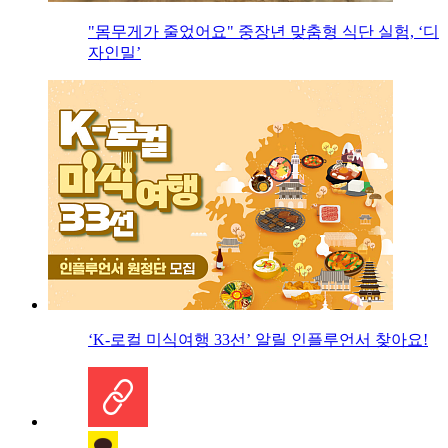
"몸무게가 줄었어요" 중장년 맞춤형 식단 실험, ‘디
자인밀’
‘K-로컬 미식여행 33선’ 알릴 인플루언서 찾아요!