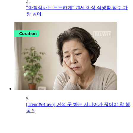
4.
“아침식사는 든든하게” 70세 이상 식생활 점수 가
장 높아
5.
[Trend&Bravo] 거절 못 하는 시니어가 끊어야 할 행
동 5