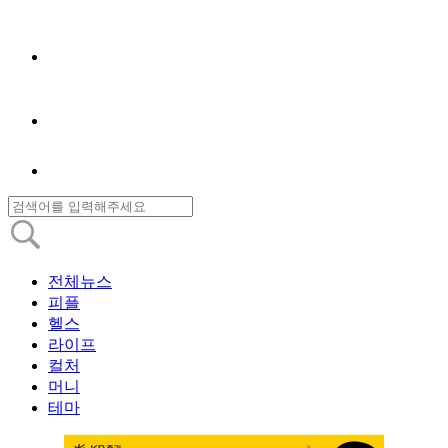
전체뉴스
피플
헬스
라이프
컬처
머니
테마