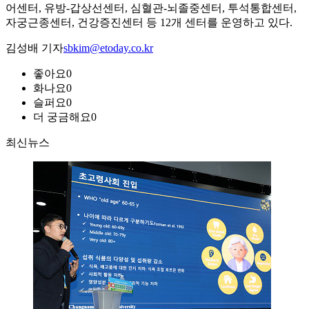
어센터, 유방-갑상선센터, 심혈관-뇌졸중센터, 투석통합센터,
자궁근종센터, 건강증진센터 등 12개 센터를 운영하고 있다.
김성배 기자
sbkim@etoday.co.kr
좋아요
0
화나요
0
슬퍼요
0
더 궁금해요
0
최신뉴스