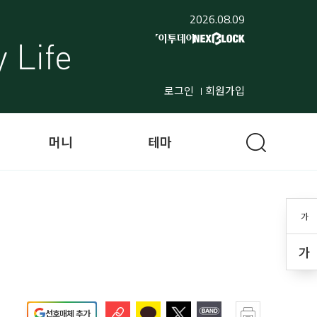
2026.08.09
로그인
회원가입
머니
테마
가
가
선호매체 추가