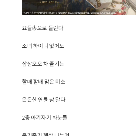
요들송으로 들린다
소녀 하이디 없어도
삼삼오오 차 즐기는
할매 할배 맑은 미소
은은한 연륜 참 달다
2층 아기자기 화분들
옹기종기 햇살 나누며