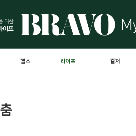
헬스
라이프
컬처
멈춤