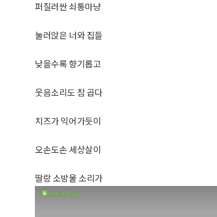
퍼질러싼 쇠통마냥
눌러앉은 너와 집들
낮을수록 향기롭고
웃음소리도 참 곱다
치즈가 익어가듯이
오손도손 세상살이
딸랑 소방울 소리가