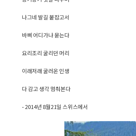
나그네 발길 붙잡고서
바삐 어디가냐 묻는다
요리조리 굴리던 머리
이래저래 굴러온 인생
다 감고 생각 멈춰본다
- 2014년 8월21일 스위스에서