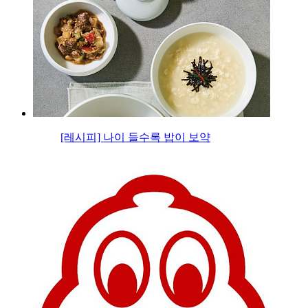
[레시피] 나이 들수록 밥이 보약