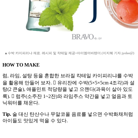
▲수박 카이피리냐 재료. 레시피 및 칵테일 제공=아이엠어바텐더.(이지혜 기자 jyelee@)
HOW TO MAKE
럼, 라임, 설탕 등을 혼합한 브라질 칵테일 카이피리냐를 수박
을 활용해 만들어 보자.  유리잔에 수박(5×5×5cm 4조각)과 설
탕(2 큰술), 애플민트 적당량을 넣고 으깬다(과육이 살아 있도
록).  럼주(소주잔 1~2잔)와 라임주스 약간을 넣고 얼음과 토
닉워터를 채운다.
Tip.
술 대신 탄산수나 무알코올 음료를 넣으면 수박화채처럼
아이들도 맛있게 먹을 수 있다.