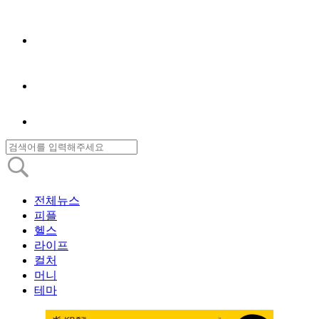
전체뉴스
피플
헬스
라이프
컬처
머니
테마