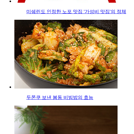
미쉐린도 인정한 노포 맛집 '가성비 맛집'의 정체
두쫀쿠 보낸 봄동 비빔밥의 효능