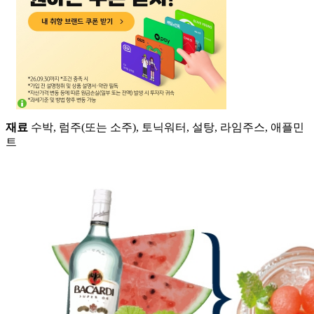
재료
수박, 럼주(또는 소주), 토닉워터, 설탕, 라임주스, 애플민
트