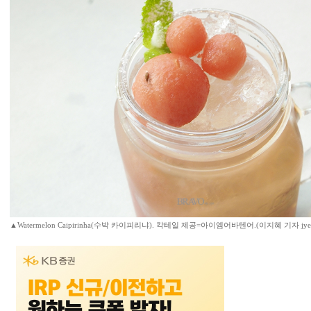
▲Watermelon Caipirinha(수박 카이피리냐). 칵테일 제공=아이엠어바텐어.(이지혜 기자 jyel