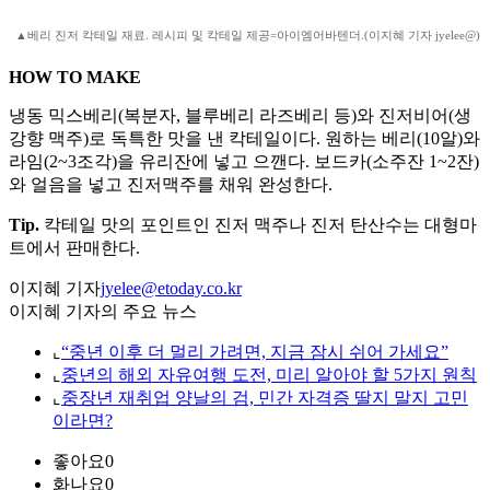
▲베리 진저 칵테일 재료. 레시피 및 칵테일 제공=아이엠어바텐더.(이지혜 기자 jyelee@)
HOW TO MAKE
냉동 믹스베리(복분자, 블루베리 라즈베리 등)와 진저비어(생
강향 맥주)로 독특한 맛을 낸 칵테일이다. 원하는 베리(10알)와
라임(2~3조각)을 유리잔에 넣고 으깬다. 보드카(소주잔 1~2잔)
와 얼음을 넣고 진저맥주를 채워 완성한다.
Tip.
칵테일 맛의 포인트인 진저 맥주나 진저 탄산수는 대형마
트에서 판매한다.
이지혜 기자
jyelee@etoday.co.kr
이지혜 기자의 주요 뉴스
⌞
“중년 이후 더 멀리 가려면, 지금 잠시 쉬어 가세요”
⌞
중년의 해외 자유여행 도전, 미리 알아야 할 5가지 원칙
⌞
중장년 재취업 양날의 검, 민간 자격증 딸지 말지 고민
이라면?
좋아요
0
화나요
0