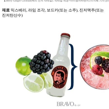
▲Berry Ginger Cocktail(베리 진저 칵테일). 칵테일 제공=아이엠어바텐어.(이지혜 기자 jyel
재료
믹스베리, 라임 조각, 보드카(또는 소주), 진저맥주(또는
진저탄산수)