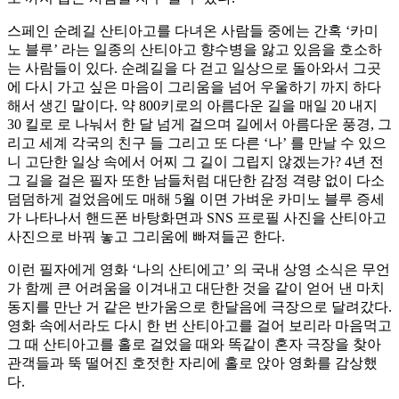
스페인 순례길 산티아고를 다녀온 사람들 중에는 간혹 ‘카미
노 블루’ 라는 일종의 산티아고 향수병을 앓고 있음을 호소하
는 사람들이 있다. 순례길을 다 걷고 일상으로 돌아와서 그곳
에 다시 가고 싶은 마음이 그리움을 넘어 우울하기 까지 하다
해서 생긴 말이다. 약 800키로의 아름다운 길을 매일 20 내지
30 킬로 로 나눠서 한 달 넘게 걸으며 길에서 아름다운 풍경, 그
리고 세계 각국의 친구 들 그리고 또 다른 ‘나’ 를 만날 수 있으
니 고단한 일상 속에서 어찌 그 길이 그립지 않겠는가? 4년 전
그 길을 걸은 필자 또한 남들처럼 대단한 감정 격량 없이 다소
덤덤하게 걸었음에도 매해 5월 이면 가벼운 카미노 블루 증세
가 나타나서 핸드폰 바탕화면과 SNS 프로필 사진을 산티아고
사진으로 바꿔 놓고 그리움에 빠져들곤 한다.
이런 필자에게 영화 ‘나의 산티에고’ 의 국내 상영 소식은 무언
가 함께 큰 어려움을 이겨내고 대단한 것을 같이 얻어 낸 마치
동지를 만난 거 같은 반가움으로 한달음에 극장으로 달려갔다.
영화 속에서라도 다시 한 번 산티아고를 걸어 보리라 마음먹고
그 때 산티아고를 홀로 걸었을 때와 똑같이 혼자 극장을 찾아
관객들과 뚝 떨어진 호젓한 자리에 홀로 앉아 영화를 감상했
다.