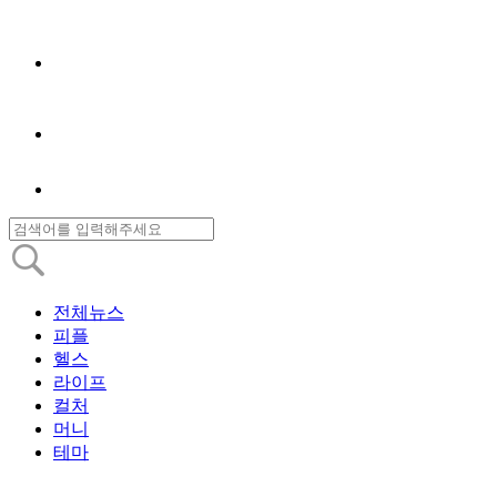
전체뉴스
피플
헬스
라이프
컬처
머니
테마