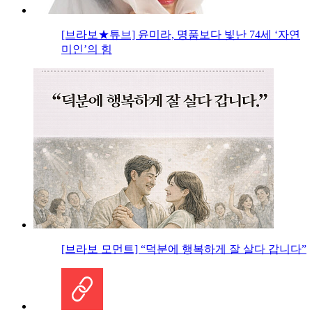
[브라보★튜브] 윤미라, 명품보다 빛난 74세 ‘자연
미인’의 힘
[브라보 모먼트] “덕분에 행복하게 잘 살다 갑니다”