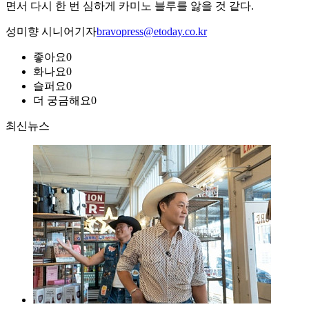
면서 다시 한 번 심하게 카미노 블루를 앓을 것 같다.
성미향 시니어기자
bravopress@etoday.co.kr
좋아요
0
화나요
0
슬퍼요
0
더 궁금해요
0
최신뉴스