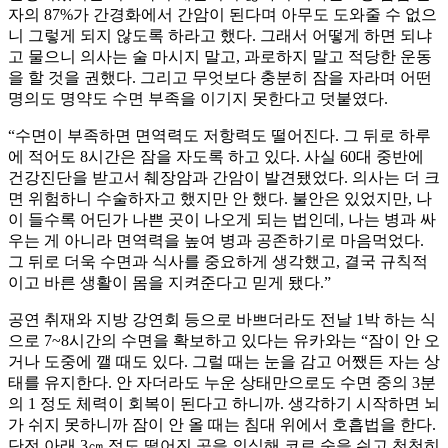
자의 87%가 간경화에서 간암이 된다며 아무도 도와줄 수 없으
니 그렇게 되지 않도록 하라고 했다. 그래서 어떻게 하면 되냐
고 물으니 의사는 술 마시지 말고, 과로하지 말고 적당한 운동
을 할 것을 권했다. 그리고 무엇보다 충분히 잠을 자라며 어떤
명의도 명약도 수면 부족을 이기지 못한다고 덧붙였다.
“수면이 부족하면 면역력도 저항력도 떨어진다. 그 뒤로 하루
에 적어도 8시간은 잠을 자도록 하고 있다. 사실 60대 중반에
건강진단을 받고서 췌장암과 간암이 발견됐었다. 의사는 더 크
면 위험하니 수술하자고 했지만 안 했다. 불안은 있었지만, 나
이 들수록 어딘가 나쁜 곳이 나오게 되는 법인데, 나는 병과 싸
우는 게 아니라 면역력을 높여 병과 공존하기로 마음먹었다.
그 뒤로 더욱 수면과 식사를 중요하게 생각했고, 결국 규칙적
이고 바른 생활이 몸을 지켜준다고 믿게 됐다.”
공연 취재와 지방 강연회 등으로 바쁘더라도 전날 1박 하는 식
으로 7~8시간의 수면을 확보하고 있다는 유카와는 “잠이 안 오
거나 도중에 깰 때도 있다. 그럴 때는 눈을 감고 어쨌든 자는 상
태를 유지한다. 안 자더라도 누운 상태만으로도 수면 중의 3분
의 1 정도 체력이 회복이 된다고 하니까. 생각하기 시작하면 뇌
가 쉬지 못하니까 잠이 안 올 때는 침대 위에서 호흡법을 한다.
단전 아래 3㎝ 정도 떨어진 곳을 의식해 코로 숨을 쉬고 천천히