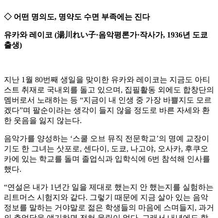
◇ 어떤 명의도, 명약도 수면 부족에는 진다
유카와 레이코 (湯川れい子·음악평론가·작사가, 1936년 도쿄
출생)
지난 1월 80번째 생일을 맞이한 유카와 레이코는 지금도 아티
스트 취재로 국내외를 돌고 있으며, 집필활동 외에도 합창단의
멤버로서 노래하는 등 “지금이 내 인생 중 가장 바쁠지도 모르
겠다”며 팔순이라는 생각이 들지 않을 정도로 바른 자세와 환
한 웃음을 잃지 않는다.
음악가를 양성하는 ‘스쿨 오브 뮤직 전문학교’의 명예 교장이
기도 한 그녀는 삿포로, 센다이, 도쿄, 나고야, 오사카, 후쿠오
카에 있는 학교를 돌며 졸업식과 입학식에 6번 참석해 인사를
했다.
“연설은 내가 1년간 일을 제대로 했는지 안 했는지를 실험하는
리트머스 시험지와 같다. 그렇기 때문에 지금 살아 있는 음악
정보를 말하는 거야말로 젊은 학생들의 마음에 스며들지, 과거
의 추억담을 얘기하면 전혀 울림이 없다. 그래서 내년에도 학