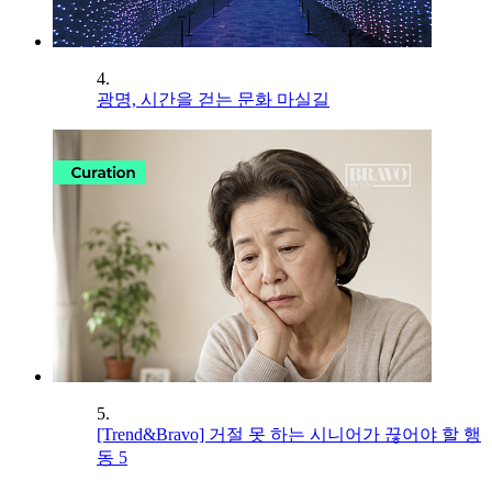
4.
광명, 시간을 걷는 문화 마실길
5.
[Trend&Bravo] 거절 못 하는 시니어가 끊어야 할 행
동 5