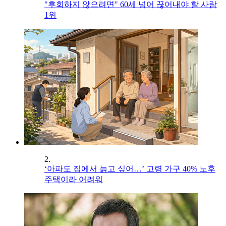
"후회하지 않으려면" 60세 넘어 끊어내야 할 사람
1위
2.
‘아파도 집에서 늙고 싶어…’ 고령 가구 40% 노후
주택이라 어려워