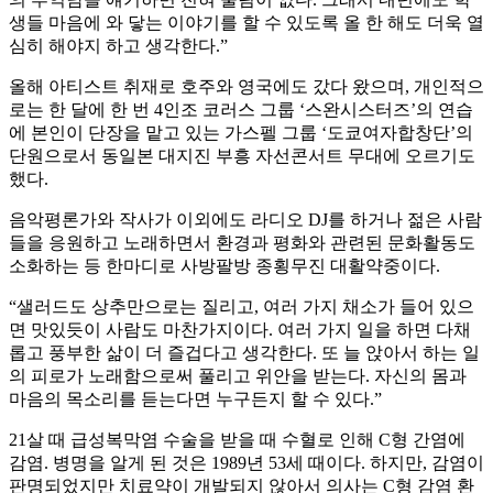
생들 마음에 와 닿는 이야기를 할 수 있도록 올 한 해도 더욱 열
심히 해야지 하고 생각한다.”
올해 아티스트 취재로 호주와 영국에도 갔다 왔으며, 개인적으
로는 한 달에 한 번 4인조 코러스 그룹 ‘스완시스터즈’의 연습
에 본인이 단장을 맡고 있는 가스펠 그룹 ‘도쿄여자합창단’의
단원으로서 동일본 대지진 부흥 자선콘서트 무대에 오르기도
했다.
음악평론가와 작사가 이외에도 라디오 DJ를 하거나 젊은 사람
들을 응원하고 노래하면서 환경과 평화와 관련된 문화활동도
소화하는 등 한마디로 사방팔방 종횡무진 대활약중이다.
“샐러드도 상추만으로는 질리고, 여러 가지 채소가 들어 있으
면 맛있듯이 사람도 마찬가지이다. 여러 가지 일을 하면 다채
롭고 풍부한 삶이 더 즐겁다고 생각한다. 또 늘 앉아서 하는 일
의 피로가 노래함으로써 풀리고 위안을 받는다. 자신의 몸과
마음의 목소리를 듣는다면 누구든지 할 수 있다.”
21살 때 급성복막염 수술을 받을 때 수혈로 인해 C형 간염에
감염. 병명을 알게 된 것은 1989년 53세 때이다. 하지만, 감염이
판명되었지만 치료약이 개발되지 않아서 의사는 C형 감염 환