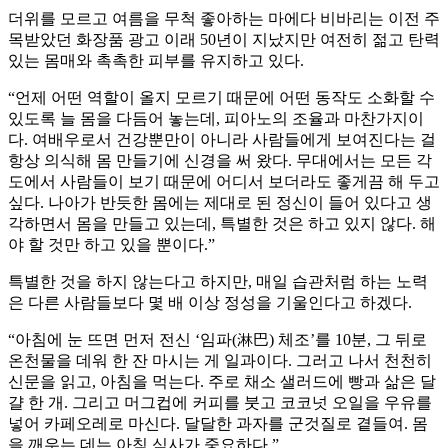
더위를 모르고 여름을 무척 좋아하는 마에다 비바리는 이전 주
목받았던 화장품 광고 이래 50년이 지났지만 여전히 젊고 탄력
있는 몸매와 촉촉한 피부를 유지하고 있다.
“언제 어떤 역할이 올지 모르기 때문에 어떤 동작도 소화할 수
있도록 늘 몸을 다듬어 놓는데, 피아노의 조율과 마찬가지이
다. 여배우로서 건강뿐만이 아니라 사람들에게 보여진다는 걸
항상 의식해 몸 만들기에 신경을 써 왔다. 무대에서는 모든 각
도에서 사람들이 보기 때문에 어디서 보더라도 좋게끔 해 두고
싶다. 나아가 반듯한 몸에는 제대로 된 정신이 들어 있다고 생
각하면서 몸을 만들고 있는데, 특별한 것은 하고 있지 않다. 해
야 할 것만 하고 있을 뿐이다.”
특별한 것을 하지 않는다고 하지만, 매일 습관처럼 하는 노력
은 다른 사람들보다 몇 배 이상 정성을 기울인다고 하겠다.
“아침에 눈 뜨면 먼저 전신 ‘임파(淋巴) 체조’를 10분, 그 뒤로
온천물을 데워 한 잔 마시는 게 일과이다. 그러고 나서 천천히
신문을 읽고, 아침을 먹는다. 주로 채소 샐러드에 빵과 삶은 달
걀 한 개. 그리고 머그컵에 커피를 붓고 코코넛 오일을 우유를
넣어 카페오레로 마신다. 달달한 과자를 군것질로 곁들여. 몸
을 깨우는 데는 아침 식사가 중요하다.”