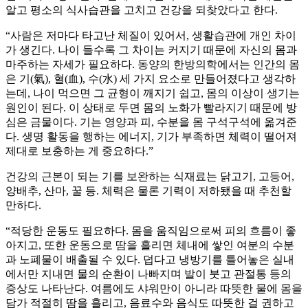
알고 평소의 식사습관을 고치고 건강을 되찾았다고 한다.
“사람은 저마다 타고난 체질이 있어서, 생활습관에 개인 차이
가 생긴다. 나이 들수록 그 차이는 커지기 때문에 자신의 몸과
마주하는 자세가 필요하다. 동양의 한방의학에서는 인간의 몸
은 기(氣), 혈(血), 수(水) 세 가지 요소로 만들어졌다고 생각하
는데, 나이 먹으면 그 균형이 깨지기 쉽고, 몸의 이상이 생기는
원인이 된다. 이 상태로 두면 몸의 노화가 빨라지기 때문에 방
심은 금물이다. 기는 영양과 피, 수분을 몸 구석구석에 옮겨준
다. 생명 활동을 행하는 에너지, 기가 부족하면 체력이 떨어져
제대로 보충하는 게 중요하다.”
건강의 근본이 되는 기를 보완하는 식재료는 닭고기, 고등어,
양배추, 산마, 꿀 등. 체력은 물론 기력이 저하됐을 때 추천할
만하다.
“적당한 운동도 필요하다. 몸을 움직임으로써 피의 흐름이 좋
아지고, 또한 운동으로 땀을 흘리면 체내에 쌓인 여분의 수분
과 노폐물이 배출될 수 있다. 덥다고 냉방기를 틀어놓은 실내
에서만 지내면 물의 순환이 나빠지며 발이 붓고 관절통 등의
증상도 나타난다. 여름에도 샤워만이 아니라 따뜻한 물에 몸을
담가 적절히 땀을 흘리고, 음료수와 음식도 따뜻한 걸 권하고