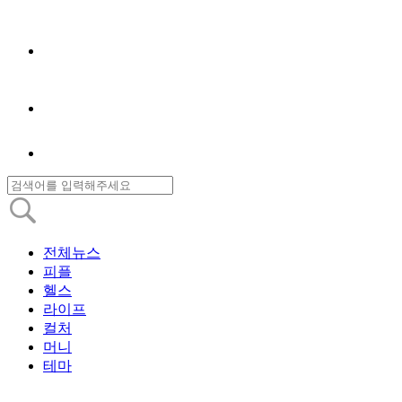
전체뉴스
피플
헬스
라이프
컬처
머니
테마