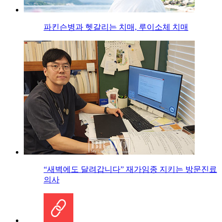
파킨슨병과 헷갈리는 치매, 루이소체 치매
“새벽에도 달려갑니다” 재가임종 지키는 방문진료
의사