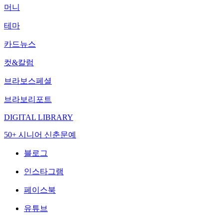
머니
테마
카드뉴스
컷&칼럼
브라보스페셜
브라보리포트
DIGITAL LIBRARY
50+ 시니어 신춘문예
블로그
인스타그램
페이스북
유튜브