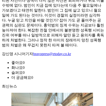
리된 사건이나 생색이 나지 않는 사건은 회피하거나 뒤로 미룰
수밖에 없다. 범인이 지금 집에 있다는데 다음 주 월요일에나
가보겠다고 태연히 말한다. 범인이 그 집에 살고 있으니 월요
일에 가도 된다는 것이다. 이것이 경찰의 실정이라면 심각하
다. 누굴 믿고 치안을 바랄 것인가? 잡아 가도 곧 풀어주는 공
권력의 심판도 문제이다. 흉악범의 징계 수위는 지금보다 훨씬
높아져야 한다. 복잡한 전철 안에서의 불분명한 성폭행 시비는
진위 여부를 떠나 일방적으로 피해자 말만 듣고 용의자를 혹독
하게 처벌한다. 그러나 정작 한 아이의 장래까지 망친 성폭행
범의 처벌은 왜 무겁지 못한지 따져 볼 때이다.
강신영 시니어기자
bravopress@etoday.co.kr
좋아요
0
화나요
0
슬퍼요
0
더 궁금해요
0
최신뉴스