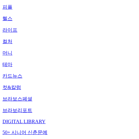
피플
헬스
라이프
컬처
머니
테마
카드뉴스
컷&칼럼
브라보스페셜
브라보리포트
DIGITAL LIBRARY
50+ 시니어 신춘문예