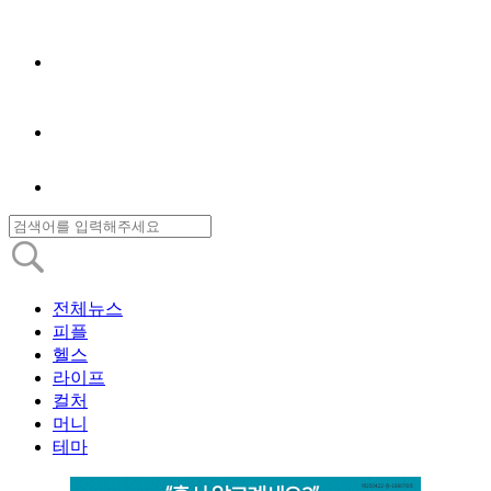
전체뉴스
피플
헬스
라이프
컬처
머니
테마