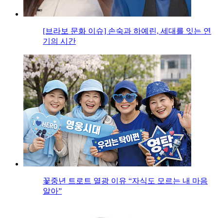
[브라보 문화 이슈] 손숙과 하예린, 세대를 잇는 연
기의 시간
꽃중년 트로트 열광 이유 “자식도 모르는 내 마음
알아”