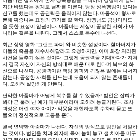
아줌마는 집요하게 혼자 성폭행범을 추적하여 경찰에게 알리
지만 바쁘다는 핑계로 날짜를 미룬다. 당장 성폭행범이 있다는
신고를 했는데도 공권력은 움직이지 않는다. 마동석이 형사로
분해 짜증나는 표정의 연기를 잘 한다. 장영남도 금방이라도
울 듯한 표정이 압권이다. 아줌마는 세상이 공정한 사회가 아
니라는 결론을 내린다. 그래서 스스로 복수에 나선다.
최근 상영 영화 ‘그랜드 파더’와 비슷한 설정이다. 할아버지가
아들의 죽음을 재수사해달라고 요청하지만, 이미 화장 처리된
사건을 들추기 싫은 것이다. 그렇게 공권력을 기대하다가 지쳐
서 결국 자신이 자신의 방식대로 배운 대로 한다며 복수의 화
신으로 나선다. 공권력이란 책임 회피와 귀찮은 일에는 나서지
않는다. 공정한 사회를 만드는데 도움이 되지 않는 존재들이
다. 오히려 실망하게 만든다.
연약한 아줌마가 어떻게 복수를 할 수 있을까? 범인은 잡혀가
봐야 곧 풀려 난 예가 대부분이라며 오히려 능글거린다. 조사
과정은 어린 여자 아이가 악몽을 재현하도록 수차례 묻고 또
물으며 정신적으로 고통을 준다.
결국 연약한 아줌마가 나선다. 자신의 방식으로 범인을 처벌하
는 것이다. 범인을 치과 의자에 묶어 눕혀 놓고 생 치아를 미구
갈고 뽑아낸다. 전쟁 중이나 식민지 시절 용의자를 잡아 생니