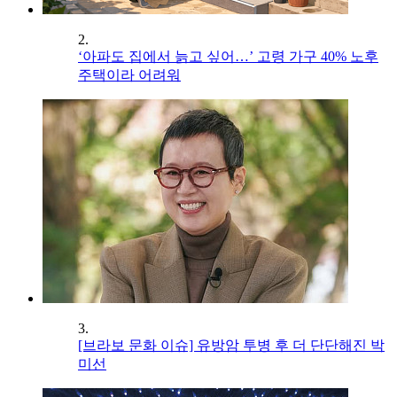
2.
‘아파도 집에서 늙고 싶어…’ 고령 가구 40% 노후
주택이라 어려워
3.
[브라보 문화 이슈] 유방암 투병 후 더 단단해진 박
미선