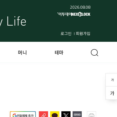
2026.08.08
로그인
회원가입
머니
테마
가
가
선호매체 추가