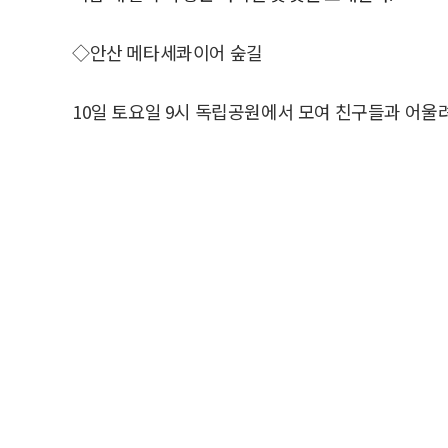
◇안산 메타세콰이어 숲길
10일 토요일 9시 독립공원에서 모여 친구들과 어울
이 295.9m 나지막한 도심의 산이다. 조선시대 인
로 유명하며, 한국전쟁 때 서울을 수복하기 위한 최
서울 시내 중심에서 홍제동으로 향하는 통일로를 사이
립공원, 이진아도서관이 위치한다. 정상에는 새로운
을 볼 수 있다.
안산의 백미는 메타세콰이어 숲길! 독립문공원에서 
남녀노소 누구나 쉽게 걸을 수 있도록 무장애 길로
어졌다. 메타세콰이어(Metasequoia)는 중국이