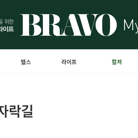
헬스
라이프
컬처
 자락길