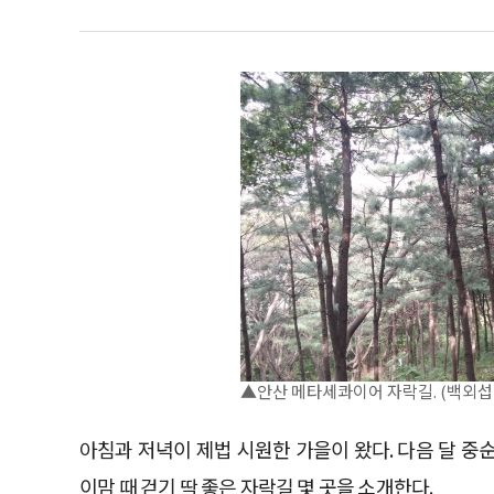
▲안산 메타세콰이어 자락길. (백외섭
아침과 저녁이 제법 시원한 가을이 왔다. 다음 달 
이맘 때 걷기 딱 좋은 자락길 몇 곳을 소개한다.