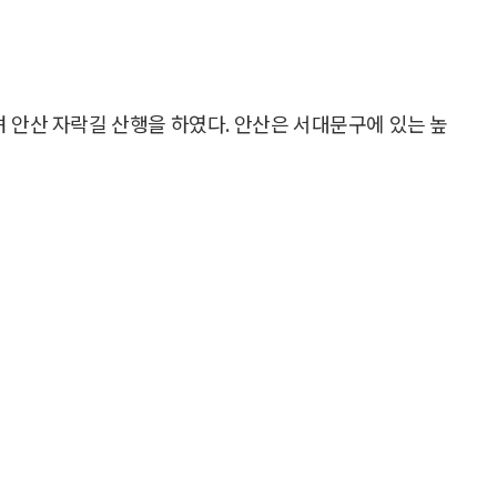
려 안산 자락길 산행을 하였다. 안산은 서대문구에 있는 높
조 때인 1624년 이괄이 반란을 일으켜 전투를 벌였던 곳으
후의 격전지였다.
에 두고 인왕산( 340m)과 마주하고 있으며 서대문 독
 모습으로 보수한 봉수대(서울특별시 개념물 제13호) 등
출발하여 한 바퀴 도는 거리는 7㎞이다. 전국에서 최초로
 조성된 이 산책로는 메타세스콰이어 울창한 숲으로 이루
 원산지로 35m까지 자라고 수피는 회색빛을 띤 갈색이고 세