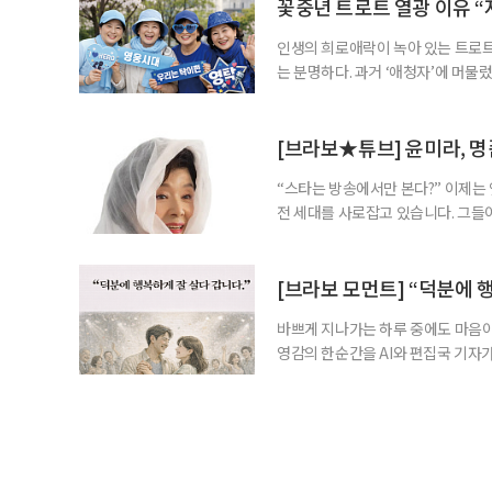
영국을 배경으로, 귀족 가문 브리저
꽃중년 트로트 열광 이유 “
인생의 희로애락이 녹아 있는 트로트
는 분명하다. 과거 ‘애청자’에 머물
전반에 영향력을 미치고 있다. 공연장
꽃중년. 이들은 왜 지금, 이 나이에
어요. 의사도 놀랄 정도라니까요.” 대
[브라보★튜브] 윤미라, 명
“스타는 방송에서만 본다?” 이제는
전 세대를 사로잡고 있습니다. 그들
스타에게서 영감을 얻어 취미와 배움
프’가 전하는 중년 맞춤 유튜브 길라
이다. 도도하고 새침한 이미지로 오
[브라보 모먼트] “덕분에 
바쁘게 지나가는 하루 중에도 마음이 
영감의 한순간을 AI와 편집국 기자가
(류승룡 분)에게 첫사랑을 찾아 달
은 마지막으로 자신의 과거와 감정을
소들을 다시 찾으며 함께 했던 시간