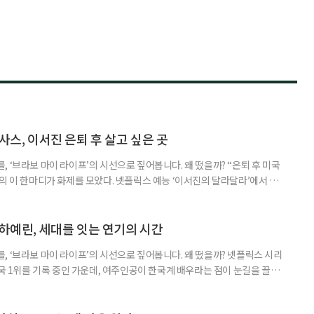
사스, 이서진 은퇴 후 살고 싶은 곳
 ‘브라보 마이 라이프’의 시선으로 짚어봅니다. 왜 떴을까? “은퇴 후 미국
의 이 한마디가 화제를 모았다. 넷플릭스 예능 ‘이서진의 달라달라’에서 그
정을 드러냈다. 낯선 지역이었던 텍사스를 매력적인 삶의 공간으로 제시하
 화두까지 끌어냈다. 넷플릭스 예능 ‘이서진의 달라달라’는 이서진과 나영석
다. 사전 기획이나 대본 없이 여행의 흐름에
 하예린, 세대를 잇는 연기의 시간
, ‘브라보 마이 라이프’의 시선으로 짚어봅니다. 왜 떴을까? 넷플릭스 시리
개국 1위를 기록 중인 가운데, 여주인공이 한국계 배우라는 점이 눈길을 끌었
하예린이다. 여기에 그가 원로 배우 손숙의 외손녀라는 사실까지 알려지며 화
 ‘유 퀴즈 온 더 블럭’에 함께 출연했다. ‘브리저튼’은 19세기 초 리젠시 시대