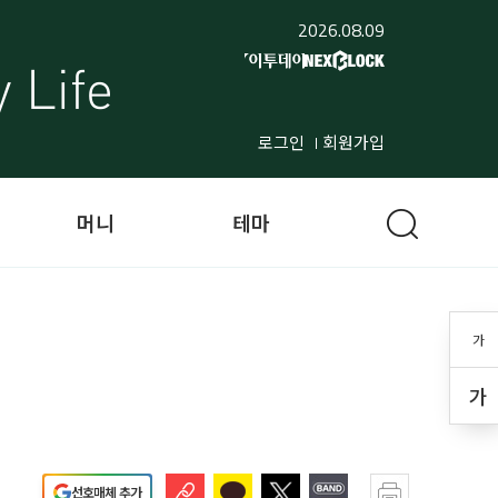
2026.08.09
로그인
회원가입
머니
테마
가
가
선호매체 추가