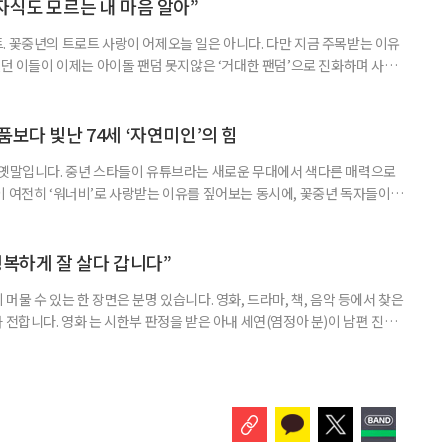
튼가 8남매의 사랑과 관계를 그
자식도 모르는 내 마음 알아”
. 꽃중년의 트로트 사랑이 어제오늘 일은 아니다. 다만 지금 주목받는 이유
렀던 이들이 이제는 아이돌 팬덤 못지않은 ‘거대한 팬덤’으로 진화하며 사회
을 채우고, 굿즈를 만들고, 팬카페를 운영하는, 이른바 ‘덕질’의 주체가 된
, 이토록 뜨겁게 트로트에 열광하는 것일까. “임영웅 덕분에 혈액암이 호전됐
전에서 만난 70대 임영웅 팬은 이렇게 말했다. EBS
품보다 빛난 74세 ‘자연미인’의 힘
 옛말입니다. 중년 스타들이 유튜브라는 새로운 무대에서 색다른 매력으로
이 여전히 ‘워너비’로 사랑받는 이유를 짚어보는 동시에, 꽃중년 독자들이
으로 확장할 수 있는 실질적인 팁을 함께 제안합니다. ‘브라보 마이 라이
잡이, 지금 시작합니다. 배우 윤미라의 유튜브 채널 ‘미라클’은 반전의 연속
랫동안 ‘시어머니 역할’로 익숙했던 그이지만, 화면
행복하게 잘 살다 갑니다”
머물 수 있는 한 장면은 분명 있습니다. 영화, 드라마, 책, 음악 등에서 찾은
 전합니다. 영화 는 시한부 판정을 받은 아내 세연(염정아 분)이 남편 진봉
라는 부탁을 하며 시작되는 로드뮤지컬입니다. 평생 가족을 위해 살아온 세연
 정리하고 싶어 합니다. 마지못해 길을 나선 진봉과 세연은 학창 시절의 장
을 되짚습니다. 여행은 단순한 첫사랑 찾기가 아니라 부부의 삶