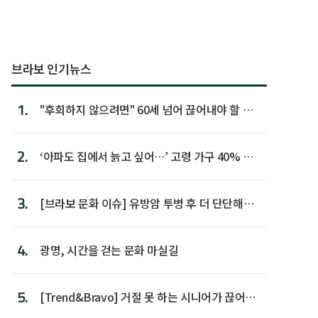
브라보 인기뉴스
1.
"후회하지 않으려면" 60세 넘어 끊어내야 할 사
람 1위
2.
‘아파도 집에서 늙고 싶어…’ 고령 가구 40% 노
후 주택이라 어...
3.
[브라보 문화 이슈] 유방암 투병 후 더 단단해진
박미선
4.
광명, 시간을 걷는 문화 마실길
5.
[Trend&Bravo] 거절 못 하는 시니어가 끊어야
할 행동 5