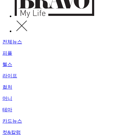
전체뉴스
피플
헬스
라이프
컬처
머니
테마
카드뉴스
컷&칼럼