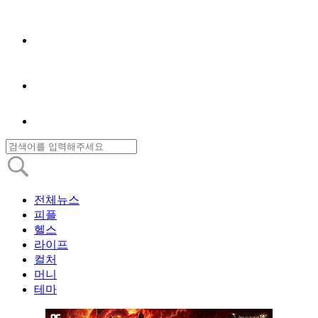
전체뉴스
피플
헬스
라이프
컬처
머니
테마