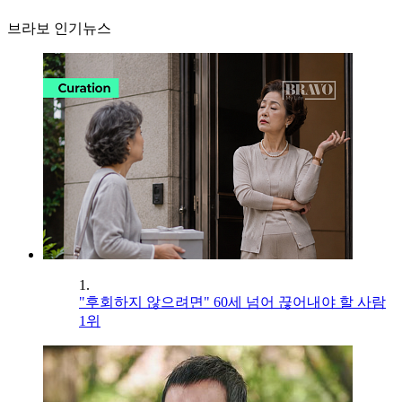
브라보 인기뉴스
1.
"후회하지 않으려면" 60세 넘어 끊어내야 할 사람
1위