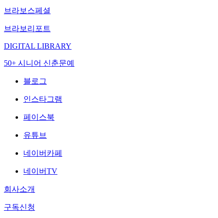
브라보스페셜
브라보리포트
DIGITAL LIBRARY
50+ 시니어 신춘문예
블로그
인스타그램
페이스북
유튜브
네이버카페
네이버TV
회사소개
구독신청