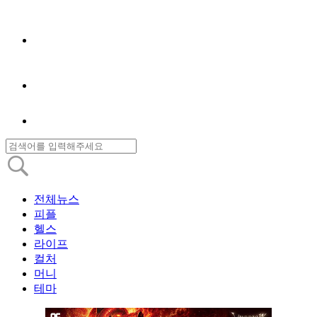
전체뉴스
피플
헬스
라이프
컬처
머니
테마