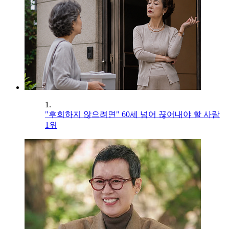
1.
"후회하지 않으려면" 60세 넘어 끊어내야 할 사람
1위