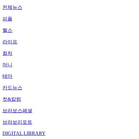
전체뉴스
피플
헬스
라이프
컬처
머니
테마
카드뉴스
컷&칼럼
브라보스페셜
브라보리포트
DIGITAL LIBRARY