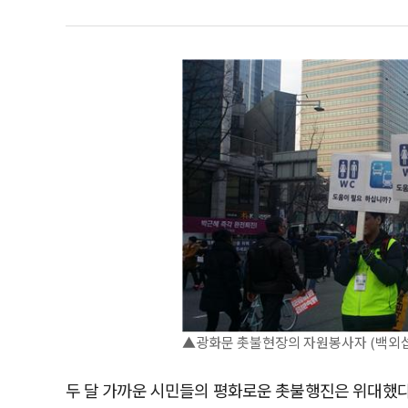
▲광화문 촛불현장의 자원봉사자 (백외섭
두 달 가까운 시민들의 평화로운 촛불행진은 위대했다.