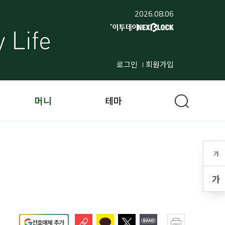
2026.08.06
로그인
회원가입
머니
테마
가
가
선호매체 추가