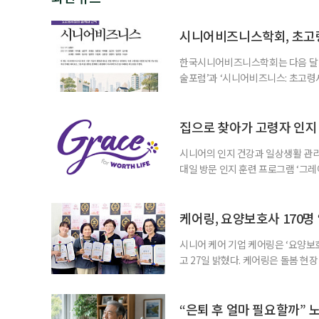
시니어비즈니스학회, 초고
한국시니어비즈니스학회는 다음 달 12
술포럼’과 ‘시니어비즈니스: 초고령
사회가 가져올 사회·경제적 변화에 
협력 기반을 넓히기 위해 마련됐다.
계하다’를 주제로 기조강연을 한다. 
집으로 찾아가 고령자 인지·
시니어의 인지 건강과 일상생활 관리
대일 방문 인지 훈련 프로그램 ‘그레
1~2회 이용자의 집을 방문해 인지
해 고령자의 외로움을 덜고, 식사와 
사용하는 자체 개발 워크북이 활용된다
케어링, 요양보호사 170명
시니어 케어 기업 케어링은 ‘요양보호
고 27일 밝혔다. 케어링은 돌봄 
기 위해 매년 명예 요양보호사를 선
동안 돌본 사례 등을 기준으로 각 
점에서 선정된 요양보호사들에게 위
“은퇴 후 얼마 필요할까” 