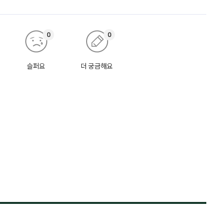
0
0
슬퍼요
더 궁금해요