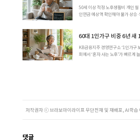
지식
50세 이상 적정 노후생활비 개인 월
인연금 예상액 확인해야 물가 상승·
를 맞아 은퇴를 앞둔 중장년층의 가장
액을 노후자금으로 마련하는 것보다 
준비의 출발점이라는 조언이 나온다
60대 1인가구 비중 6년 새 
KB금융지주 경영연구소 ‘1인가구 보
회에서 ‘혼자 사는 노후’가 빠르게 늘
승하면서 고령층의 주거와 돌봄, 건강
KB금융지주 경영연구소가 최근 발표한
804만5000가구로 전체 가구의 36
저작권자 ⓒ 브라보마이라이프 무단전재 및 재배포, AI학습
댓글