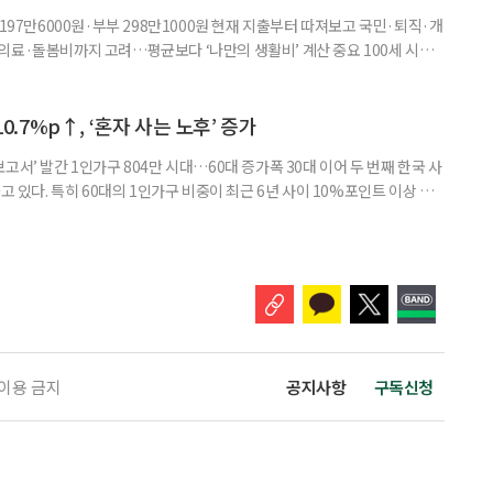
 197만6000원·부부 298만1000원 현재 지출부터 따져보고 국민·퇴직·개
의료·돌봄비까지 고려…평균보다 ‘나만의 생활비’ 계산 중요 100세 시대
 큰 고민 중 하나는 ‘노후에 한 달에 얼마가 필요할까’다. 막연히 일정한 금
은퇴 후 필요한 생활비와 받을 수 있는 연금을 먼저 계산해 보는 것이 노후
. 조고은 하나금융연구소 하나더넥스트연구센터 수석연구원은 은퇴
10.7%p↑, ‘혼자 사는 노후’ 증가
고서’ 발간 1인가구 804만 시대…60대 증가폭 30대 이어 두 번째 한국 사
고 있다. 특히 60대의 1인가구 비중이 최근 6년 사이 10%포인트 이상 상
, 경제적 안정 등을 1인가구 관점에서 바라봐야 할 필요성이 커지고 있다.
 ‘2026 한국 1인가구 보고서’에 따르면 2024년 기준 한국 1인가구는
.1%를 차지했다. 1인가구 증가세는 특히 60
 이용 금지
공지사항
구독신청