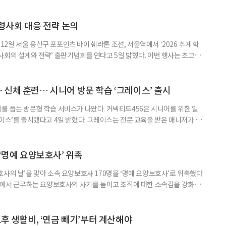
령사회 대응 전략 논의
일 서울 용산구 포포인츠 바이 쉐라톤 조선, 서울역에서 ‘2026 추계 학
사회의 설계와 전략’ 출판기념회를 연다고 5일 밝혔다. 이번 행사는 초고령
대응하기 위한 정책과 산업 전략을 논의하고, 학계와 산업계, 정책 현장의
 학술포럼에서는 김형수 호서대 교수가 ‘시니어비즈니스, 초고령사회를 설
이어 공동저자들이 돌봄과 금융, 헬스케어, 여가, 식품, 디지털 기술 등
신체 훈련… 시니어 방문 학습 ‘그레이스’ 출시
를 돕는 방문형 학습 서비스가 나왔다. 커넥티드456은 시니어를 위한 일
이스’를 출시했다고 4일 밝혔다. 그레이스는 전문 교육을 받은 매니저가 주
 훈련과 신체 활동을 진행하는 서비스다. 정기적인 대화와 정서적 교류를 통
약 복용 여부 등 일상생활 상태도 함께 살핀다. 인지 훈련에는 종이와 펜을
. 문제는 기억력과 주의집중력, 언어능력, 시공간 능력, 계산 능
 ‘명예 요양보호사’ 위촉
사의 날’을 맞아 소속 요양보호사 170명을 ‘명예 요양보호사’로 위촉했다
현장에서 근무하는 요양보호사의 사기를 높이고 조직에 대한 소속감을 강화하
정하고 있다. 돌봄 난도가 높은 어르신을 담당하거나 한 명의 어르신을 오랫
지역본부장의 추천을 받아 선정한다. 올해는 광주와 부산을 비롯한 전국 직영
촉장과 감사 편지를 전달했다. 우수 요양보호사들이 현장에서 쌓은 돌봄
노후 생활비, ‘연금 빼기’부터 계산해야