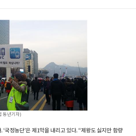
 동년기자)
 ‘국정농단’은 제1막을 내리고 있다. “제왕도 싫지만 함량