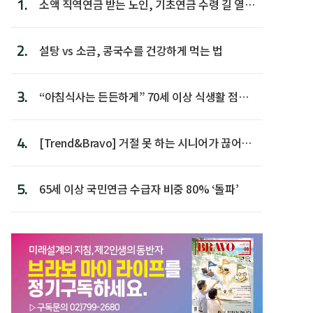
1.
소액 직역연금 받는 노인, 기초연금 수령 길 열린
다
2.
설탕 vs 소금, 콩국수를 건강하게 먹는 법
3.
“아침식사는 든든하게” 70세 이상 식생활 점수
가장 높아
4.
[Trend&Bravo] 거절 못 하는 시니어가 끊어야
할 행동 5
5.
65세 이상 국민연금 수급자 비중 80% ‘돌파’