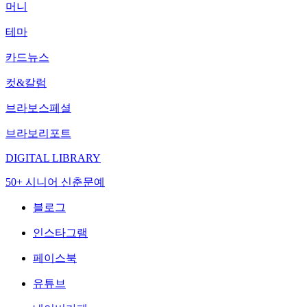
머니
테마
카드뉴스
컷&칼럼
브라보스페셜
브라보리포트
DIGITAL LIBRARY
50+ 시니어 신춘문예
블로그
인스타그램
페이스북
유튜브