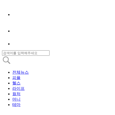
전체뉴스
피플
헬스
라이프
컬처
머니
테마