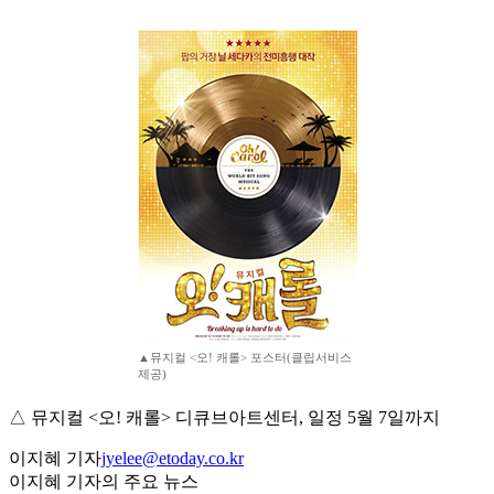
▲뮤지컬 <오! 캐롤> 포스터(클립서비스
제공)
△ 뮤지컬 <오! 캐롤> 디큐브아트센터, 일정 5월 7일까지
이지혜 기자
jyelee@etoday.co.kr
이지혜 기자의 주요 뉴스