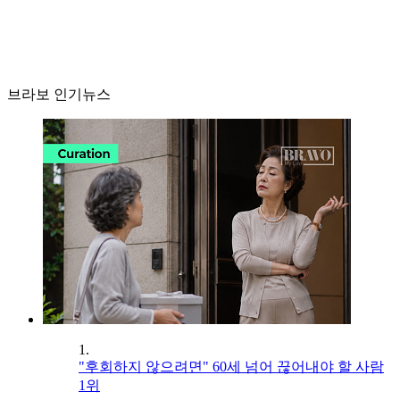
브라보 인기뉴스
1.
"후회하지 않으려면" 60세 넘어 끊어내야 할 사람
1위