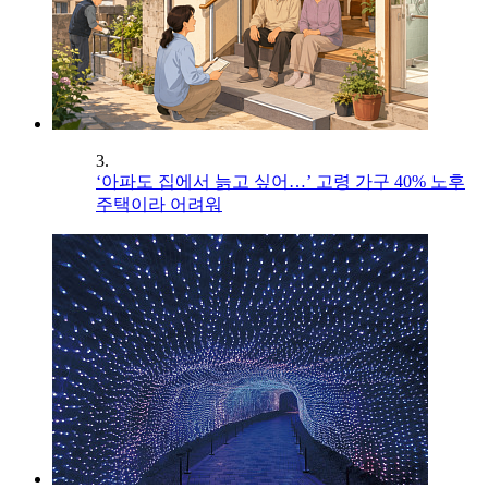
3.
‘아파도 집에서 늙고 싶어…’ 고령 가구 40% 노후
주택이라 어려워