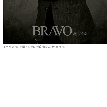
▲뮤지컬 <오! 캐롤> 한진섭 연출가(클립서비스 제공)