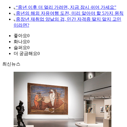
⌞
“중년 이후 더 멀리 가려면, 지금 잠시 쉬어 가세요”
⌞
중년의 해외 자유여행 도전, 미리 알아야 할 5가지 원칙
⌞
중장년 재취업 양날의 검, 민간 자격증 딸지 말지 고민
이라면?
좋아요
0
화나요
0
슬퍼요
0
더 궁금해요
0
최신뉴스