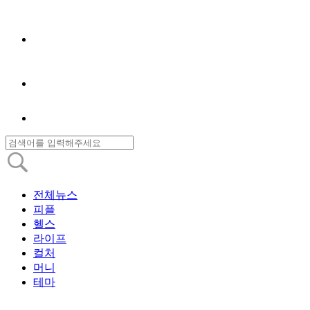
전체뉴스
피플
헬스
라이프
컬처
머니
테마