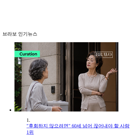
브라보 인기뉴스
1.
"후회하지 않으려면" 60세 넘어 끊어내야 할 사람
1위