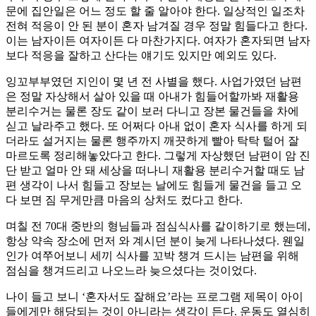
문에 집안일은 어느 정도 할 줄 알아야 한다. 일상적인 일조차
전혀 적응이 안 된 분이 혼자 남겨질 경우 정말 힘들다고 한다.
이는 남자이든 여자이든 다 마찬가지다. 여자가 혼자되면 남자
보다 적응을 잘하고 산다는 얘기도 있지만 예외도 있다.
잉꼬부부였던 지인이 몇 년 전 사별을 했다. 사업가였던 남편
은 정말 자상해서 살아 있을 때 아내가 힘들어할까봐 재활용
분리수거는 물론 장도 같이 보러 다니고 장본 물건들을 차에
싣고 날라주고 했다. 또 어쩌다 아내 없이 혼자 식사를 하게 되
더라도 설거지는 물론 행주까지 깨끗하게 빨아 탁탁 털어 잘
마르도록 정리해놓았다고 한다. 그렇게 자상했던 남편이 암 진
단 받고 얼마 안 돼 세상을 떠나니 재활용 분리수거할 때도 남
편 생각이 나서 힘들고 장보는 날에도 힘들게 물건을 들고 오
다 보면 짐 무게만큼 마음의 상처도 컸다고 한다.
며칠 전 70대 중반의 형님들과 점심식사를 같이하기로 했는데,
항상 약속 장소에 먼저 와 계시던 분이 늦게 나타나셨다. 웬일
인가 여쭈어보니 세끼 식사를 꼬박 챙겨 드시는 남편을 위해
점심을 챙겨드리고 나오느라 늦으셨다는 것이었다.
나이 들고 보니 ‘혼자서도 잘해요’라는 프로그램 제목이 아이
들에게만 해당되는 것이 아니라는 생각이 든다. 운동도 열심히