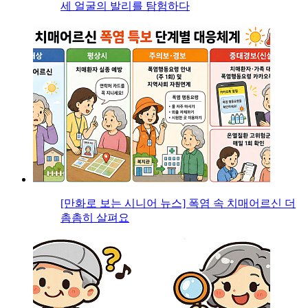
세 얼굴의 발리를 탐험하다
[만화로 보는 시니어 뉴스] 폭염 속 치매어르신 더
촘촘히 살펴요