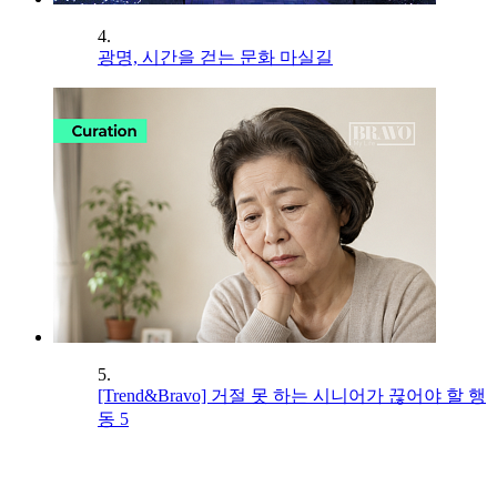
4.
광명, 시간을 걷는 문화 마실길
5.
[Trend&Bravo] 거절 못 하는 시니어가 끊어야 할 행
동 5