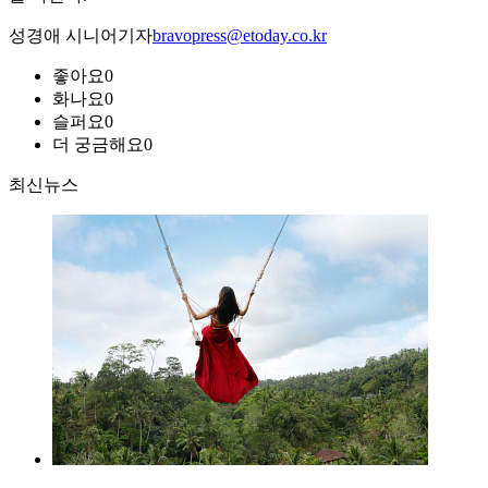
성경애 시니어기자
bravopress@etoday.co.kr
좋아요
0
화나요
0
슬퍼요
0
더 궁금해요
0
최신뉴스