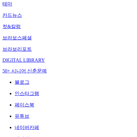
테마
카드뉴스
컷&칼럼
브라보스페셜
브라보리포트
DIGITAL LIBRARY
50+ 시니어 신춘문예
블로그
인스타그램
페이스북
유튜브
네이버카페