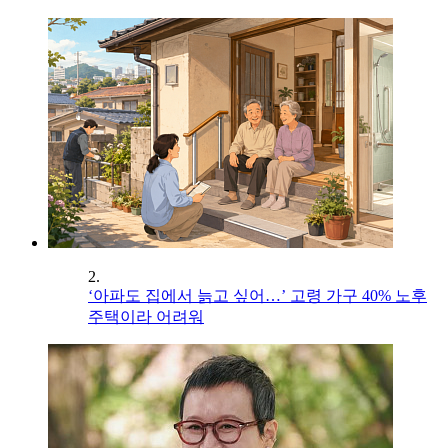
2.
‘아파도 집에서 늙고 싶어…’ 고령 가구 40% 노후
주택이라 어려워