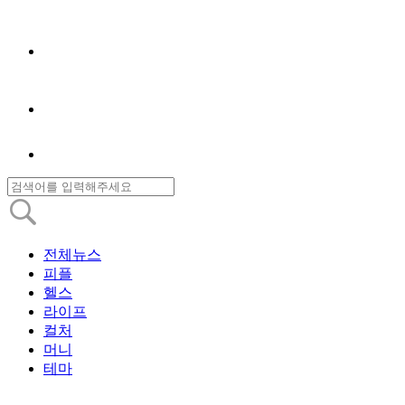
전체뉴스
피플
헬스
라이프
컬처
머니
테마