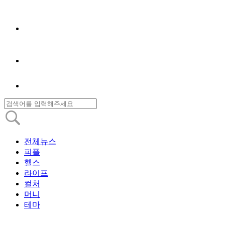
전체뉴스
피플
헬스
라이프
컬처
머니
테마