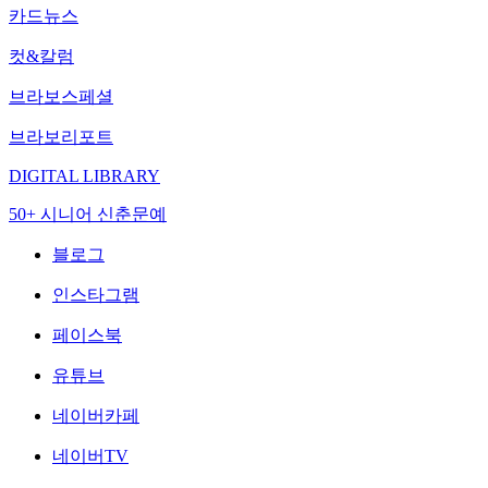
카드뉴스
컷&칼럼
브라보스페셜
브라보리포트
DIGITAL LIBRARY
50+ 시니어 신춘문예
블로그
인스타그램
페이스북
유튜브
네이버카페
네이버TV