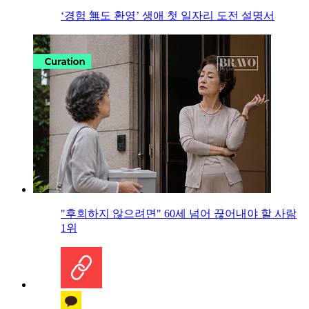
‘경험 無도 환영’ 생애 첫 일자리 도전 설명서
"후회하지 않으려면" 60세 넘어 끊어내야 할 사람
1위