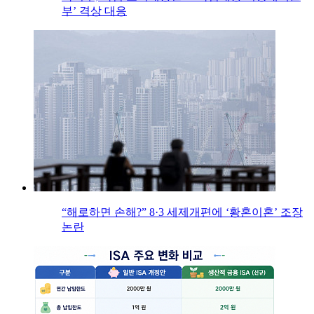
부’ 격상 대응
“해로하면 손해?” 8·3 세제개편에 ‘황혼이혼’ 조장
논란