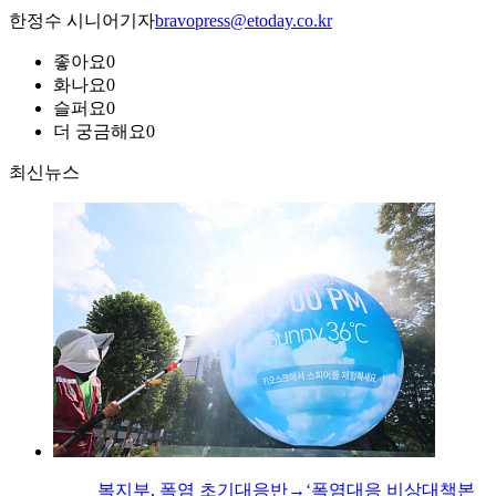
한정수 시니어기자
bravopress@etoday.co.kr
좋아요
0
화나요
0
슬퍼요
0
더 궁금해요
0
최신뉴스
복지부, 폭염 초기대응반→‘폭염대응 비상대책본