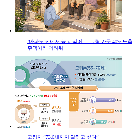
‘아파도 집에서 늙고 싶어…’ 고령 가구 40% 노후
주택이라 어려워
고령자 “73.6세까지 일하고 싶다”