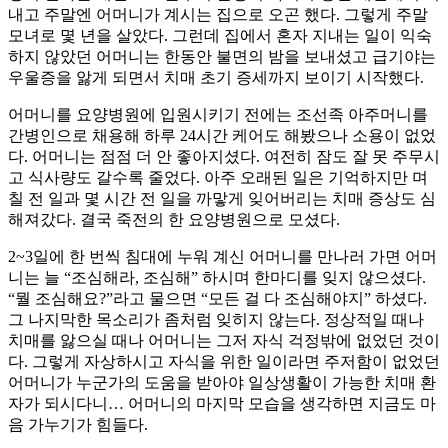
내고 주말엔 어머니가 계시는 집으로 오곤 했다. 그렇게 주말
모녀로 몇 년을 살았다. 그런데 집에서 혼자 지내는 일이 익숙
하지 않았던 어머니는 한동안 불면의 밤을 보내셨고 급기야는
우울증을 앓게 되면서 치매 초기 증세까지 보이기 시작했다.
어머니를 요양병원에 입원시키기 전에는 조선족 아주머니를
간병인으로 채용해 하루 24시간 케어도 해봤으나 소용이 없었
다. 어머니는 점점 더 안 좋아지셨다. 여전히 잠도 잘 못 주무시
고 식사량도 갈수록 줄었다. 아주 오래된 일은 기억하지만 며
칠 전 일과 몇 시간 전 일을 까맣게 잊어버리는 치매 증상도 심
해져갔다. 결국 죽전의 한 요양병원으로 모셨다.
2~3일에 한 번씩 침대에 누워 계신 어머니를 만나러 가면 어머
니는 늘 “조심해라, 조심해” 하시며 한마디를 잊지 않으셨다.
“뭘 조심해요?”라고 물으면 “모든 걸 다 조심해야지” 하셨다.
그 나지막한 목소리가 좀처럼 잊히지 않는다. 정상적일 때나
치매를 앓으실 때나 어머니는 그저 자식 걱정밖에 없었던 것이
다. 그렇게 자상하시고 자식을 위한 일이라면 주저함이 없었던
어머니가 누군가의 도움을 받아야 일상생활이 가능한 치매 환
자가 되시다니… 어머니의 마지막 모습을 생각하면 지금도 마
음 가누기가 힘들다.