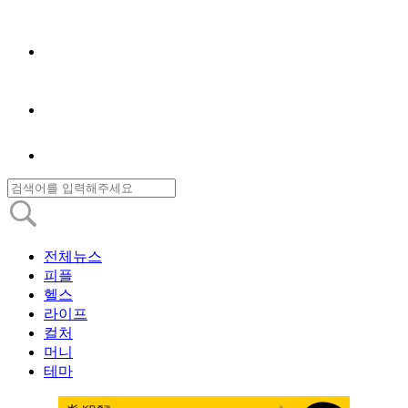
전체뉴스
피플
헬스
라이프
컬처
머니
테마